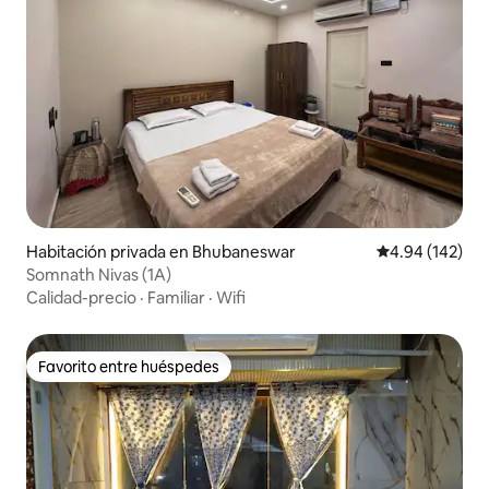
Habitación privada en Bhubaneswar
Calificación pr
4.94 (142)
Somnath Nivas (1A)
Calidad-precio
·
Familiar
·
Wifi
Favorito entre huéspedes
Favorito entre huéspedes