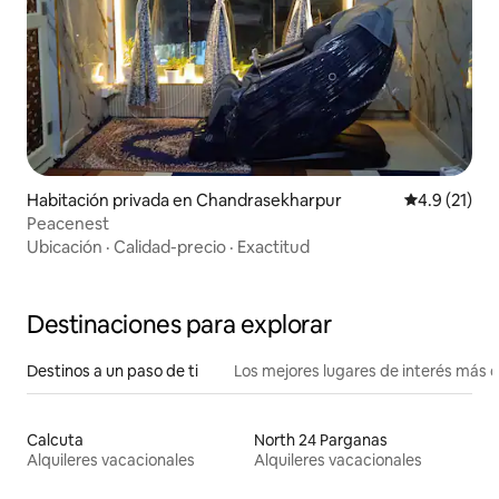
Habitación privada en Chandrasekharpur
Calificación
4.9 (21)
Peacenest
Ubicación
·
Calidad-precio
·
Exactitud
Destinaciones para explorar
Destinos a un paso de ti
Los mejores lugares de interés más 
Calcuta
North 24 Parganas
Alquileres vacacionales
Alquileres vacacionales