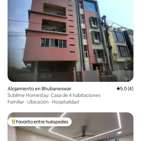
Alojamiento en Bhubaneswar
Calificació
5.0 (4)
Sublime Homestay: Casa de 4 habitaciones
Familiar
·
Ubicación
·
Hospitalidad
Favorito entre huéspedes
Favorito entre huéspedes preferido