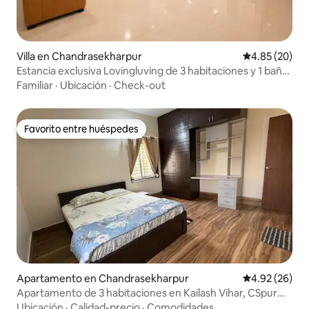
Villa en Chandrasekharpur
Calificación p
4.85 (20)
Estancia exclusiva Lovingluving de 3 habitaciones y 1 baño
| Vivienda espaciosa
Familiar
·
Ubicación
·
Check-out
Favorito entre huéspedes
Favorito entre huéspedes
Apartamento en Chandrasekharpur
Calificación p
4.92 (26)
Apartamento de 3 habitaciones en Kailash Vihar, CSpur
Bhubaneswar
Ubicación
·
Calidad-precio
·
Comodidades