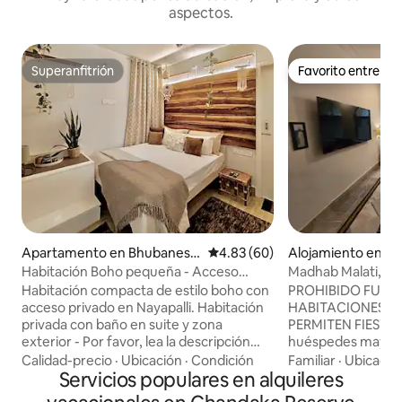
aspectos.
Superanfitrión
Favorito entre h
Superanfitrión
Favorito entre h
Apartamento en Bhubanesw
Calificación promedio: 4.83 de 
4.83 (60)
Alojamiento en C
ar
arpur
Habitación Boho pequeña - Acceso
Madhab Malati, Flo
privado
Habitación compacta de estilo boho con
PROHIBIDO FUMA
acceso privado en Nayapalli. Habitación
HABITACIONES. E
privada con baño en suite y zona
PERMITEN FIESTAS,
exterior - Por favor, lea la descripción
huéspedes mayore
completa antes de reservar. - Se
en el edificio. Te 
Calidad-precio
·
Ubicación
·
Condición
Familiar
·
Ubicació
admiten parejas. - Netflix y wifi gratuitos
Servicios populares en alquileres
una estadía cómod
- Planta baja. - Barrio residencial - A 1 km
vecindario elegant