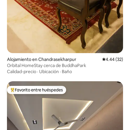
Alojamiento en Chandrasekharpur
Calificación p
4.44 (32)
Orbital HomeStay cerca de BuddhaPark
Calidad-precio
·
Ubicación
·
Baño
Favorito entre huéspedes
Favorito entre huéspedes preferido