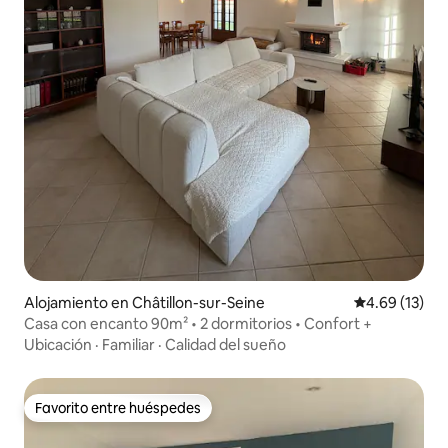
Alojamiento en Châtillon-sur-Seine
Calificación 
4.69 (13)
Casa con encanto 90m² • 2 dormitorios • Confort +
Ubicación
·
Familiar
·
Calidad del sueño
Favorito entre huéspedes
Favorito entre huéspedes