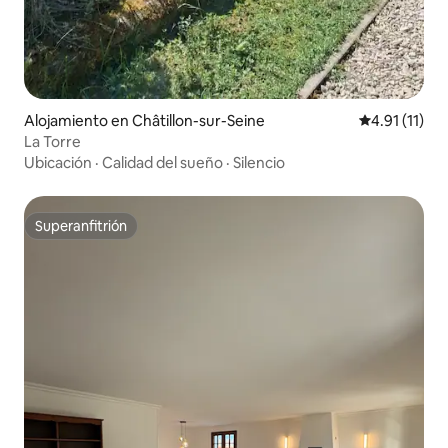
Alojamiento en Châtillon-sur-Seine
Calificación 
4.91 (11)
La Torre
Ubicación
·
Calidad del sueño
·
Silencio
Superanfitrión
Superanfitrión