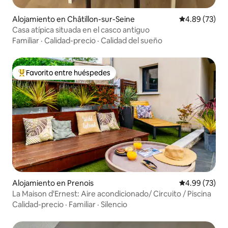
Alojamiento en Châtillon-sur-Seine
Calificación p
4.89 (73)
Casa atípica situada en el casco antiguo
Familiar
·
Calidad-precio
·
Calidad del sueño
Favorito entre huéspedes
Favorito entre huéspedes preferido
Alojamiento en Prenois
Calificación p
4.99 (73)
La Maison d'Ernest: Aire acondicionado/ Circuito / Piscina
Calidad-precio
·
Familiar
·
Silencio