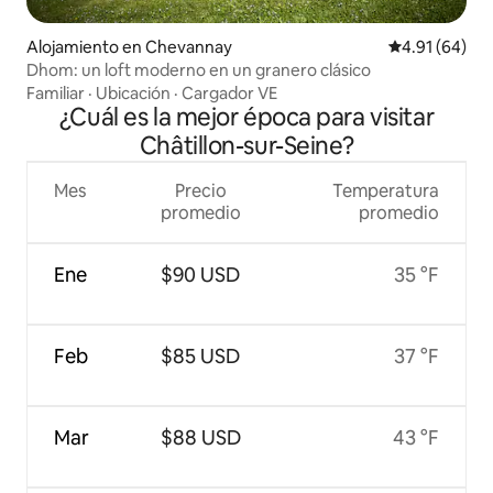
Alojamiento en Chevannay
Calificación 
4.91 (64)
Dhom: un loft moderno en un granero clásico
Familiar
·
Ubicación
·
Cargador VE
¿Cuál es la mejor época para visitar
Châtillon-sur-Seine?
Mes
Precio
Temperatura
promedio
promedio
Ene
$90 USD
35 °F
Feb
$85 USD
37 °F
Mar
$88 USD
43 °F