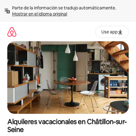
Omite
Parte de la información se tradujo automáticamente. 
el
Mostrar en el idioma original
contenido
Use app
Alquileres vacacionales en Châtillon-sur-
Seine