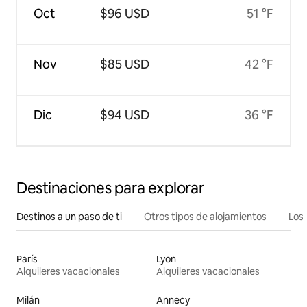
Oct
$96 USD
51 °F
Nov
$85 USD
42 °F
Dic
$94 USD
36 °F
Destinaciones para explorar
Destinos a un paso de ti
Otros tipos de alojamientos
Los 
París
Lyon
Alquileres vacacionales
Alquileres vacacionales
Milán
Annecy