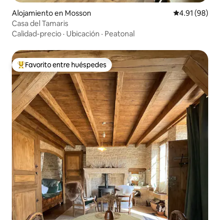
Alojamiento en Mosson
Calificación 
4.91 (98)
Casa del Tamaris
Calidad-precio
·
Ubicación
·
Peatonal
Favorito entre huéspedes
Favorito entre huéspedes preferido