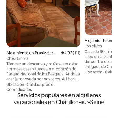
Alojamiento en Châ
-Seine
Los olivos
Casa de 90 m² con
Alojamiento en Prusly-sur-O
Calificación promedio: 4.92 de 5
4.92 (111)
aseo en la planta s
urce
Chez Emma
del centro de la ci
Tómese un descanso y relájese en esta
antiguos de Châtill
hermosa casa situada en el corazón del
las puertas del Pa
Ubicación
·
Calida
Parque Nacional de los Bosques. Antigua
Bosques y en la r
granja renovada por nosotros. A 1 hora
Borgoña Pequeña c
de Dijon y a 45 minutos de Troyes. A 5
Ubicación
·
Calidad-precio
·
comodidades: tien
minutos de chatillon sur seine donde
Comodidades
farmacia, mercado
encontrará piscina , museo,
Servicios populares en alquileres
por la mañana... Pa
supermercados , paseo al borde de la
vacacionales en Châtillon-sur-Seine
teatro, cine, museo
fuente de la Douix. A 20 minutos de
paseos bucólicos (
Essoyes, ciudad de Renoir. Alojamiento
recorrido de salud.
completo , perfecto para una parada o