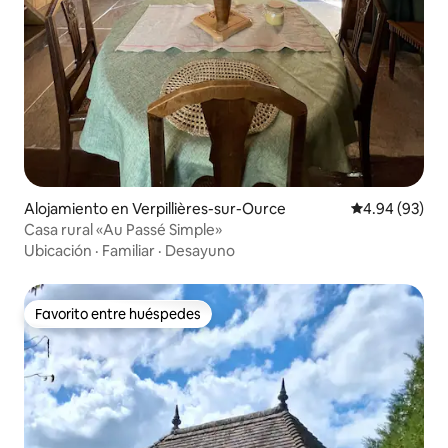
Alojamiento en Verpillières-sur-Ource
Calificación p
4.94 (93)
Casa rural «Au Passé Simple»
Ubicación
·
Familiar
·
Desayuno
Favorito entre huéspedes
Favorito entre huéspedes