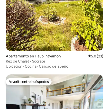
Apartamento en Haut-Intyamon
Calificación
5.0 (23)
Rez de Chalet - Socrate
Ubicación
·
Cocina
·
Calidad del sueño
Favorito entre huéspedes
Favorito entre huéspedes