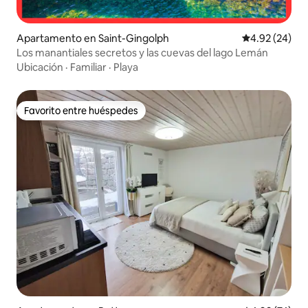
Apartamento en Saint-Gingolph
Calificación p
4.92 (24)
Los manantiales secretos y las cuevas del lago Lemán
Ubicación
·
Familiar
·
Playa
Favorito entre huéspedes
Favorito entre huéspedes