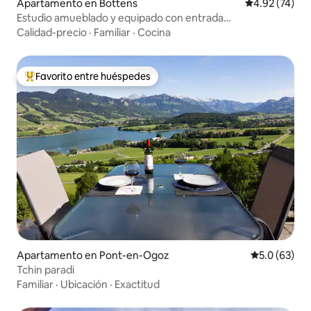
Apartamento en Bottens
Calificación 
4.92 (74)
Estudio amueblado y equipado con entrada
independiente
Calidad-precio
·
Familiar
·
Cocina
Favorito entre huéspedes
Favorito entre huéspedes preferido
Apartamento en Pont-en-Ogoz
Calificación
5.0 (63)
Tchin paradi
Familiar
·
Ubicación
·
Exactitud