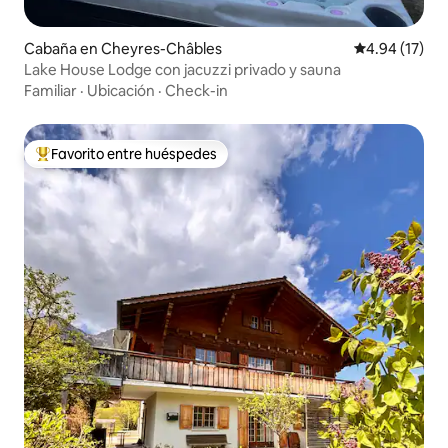
Cabaña en Cheyres-Châbles
Calificación 
4.94 (17)
Lake House Lodge con jacuzzi privado y sauna
Familiar
·
Ubicación
·
Check-in
Favorito entre huéspedes
Favorito entre huéspedes preferido