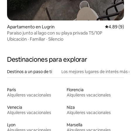
Apartamento en Lugrin
Calificación 
4.89 (9)
Paraíso junto al lago con su playa privada T5/10P
Ubicación
·
Familiar
·
Silencio
Destinaciones para explorar
Destinos a un paso de ti
Los mejores lugares de interés más 
París
Florencia
Alquileres vacacionales
Alquileres vacacionales
Venecia
Niza
Alquileres vacacionales
Alquileres vacacionales
Lyon
Marsella
Alquileres vacacionales
Alquileres vacacionales