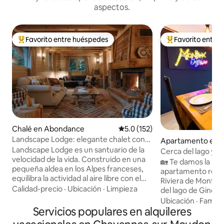
aspectos.
Favorito entre huéspedes
Favorito entre
Favorito entre huéspedes preferido
Favorito entre hu
Chalé en Abondance
Calificación promedio: 5.0 de 5
5.0 (152)
Landscape Lodge: elegante chalet con
Apartamento en 
vistas increíbles
Landscape Lodge es un santuario de la
Cerca del lago y del
velocidad de la vida. Construido en una
nuevo y cómodo
🏡 Te damos la bie
pequeña aldea en los Alpes franceses,
apartamento recié
equilibra la actividad al aire libre con el
Riviera de Montreu
descanso y el retiro. Sus interiores
Calidad-precio
·
Ubicación
·
Limpieza
del lago de Ginebra. Una casa có
combinan acabados elegantes y
para hasta 4 hués
Ubicación
·
Familia
modernos con toques únicos y
Servicios populares en alquileres
privada, estaciona
tradicionales. Las camas son
tablas de surf de 