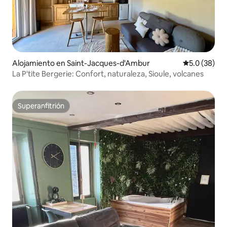
Alojamiento en Saint-Jacques-d'Ambur
Calificación
5.0 (38)
La P'tite Bergerie: Confort, naturaleza, Sioule, volcanes
Superanfitrión
Superanfitrión