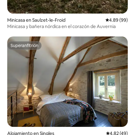
Minicasa en Saulzet-le-Froid
Calificación p
4.89 (99)
Minicasa y bañera nórdica en el corazón de Auvernia
Superanfitrión
Superanfitrión
Alojamiento en Singles
Calificación 
4.82 (49)