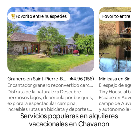
Favorito entre huéspedes
Favorito entre h
Favorito entre huéspedes preferido
Favorito entre h
Granero en Saint-Pierre-Bel
Calificación promedio: 4.96 de 5
4.96 (156)
Minicasa en Single
levue
Encantador granero reconvertido cerca
El espejo de agua
del lago de Vassivière
Disfruta de la naturaleza Descubre
Tiny House al bord
hermosos lagos, deambula por bosques,
Escape en Auvernia Ubicado en p
explora la espectacular campiña,
campo de Auvernia
increíbles rutas en bicicleta y deportes
y autónomo le ofr
Servicios populares en alquileres
acuáticos. Maison 3 es un granero
total en la natural
bellamente convertido en el corazón de
Frente a un estanq
vacacionales en Chavanon
Limousin. Forma parte de una granja de
House le invita a r
piedra más grande, la propiedad tiene
acunada por el cant