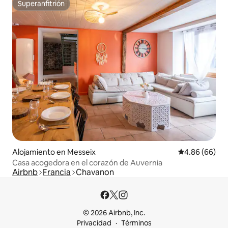
Superanfitrión
Superanfitrión
Alojamiento en Messeix
Calificación p
4.86 (66)
Casa acogedora en el corazón de Auvernia
Airbnb
Francia
Chavanon
© 2026 Airbnb, Inc.
Privacidad
Términos