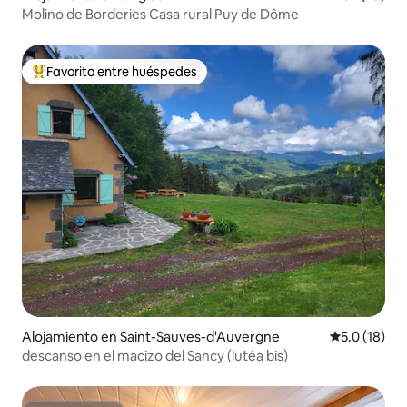
Molino de Borderies Casa rural Puy de Dôme
Favorito entre huéspedes
Favorito entre huéspedes preferido
Alojamiento en Saint-Sauves-d'Auvergne
Calificación
5.0 (18)
descanso en el macizo del Sancy (lutéa bis)