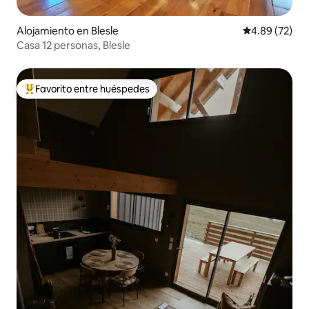
Alojamiento en Blesle
Calificación p
4.89 (72)
Casa 12 personas, Blesle
Favorito entre huéspedes
Favorito entre huéspedes preferido