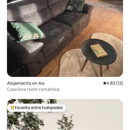
Alojamiento en Aix
Calificación 
4.83 (12)
Casa love room romántica
Favorito entre huéspedes
Favorito entre huéspedes preferido