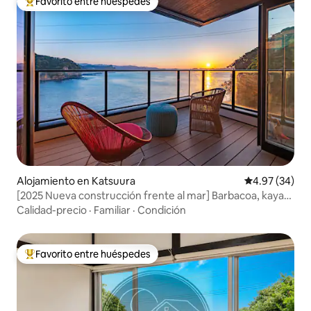
Favorito entre huéspedes
Favorito entre huéspedes preferido
Alojamiento en Katsuura
Calificación p
4.97 (34)
[2025 Nueva construcción frente al mar] Barbacoa, kayak,
karaoke | 2ª planta + loft | 3 dormitorios
Calidad-precio
·
Familiar
·
Condición
Favorito entre huéspedes
Favorito entre huéspedes preferido