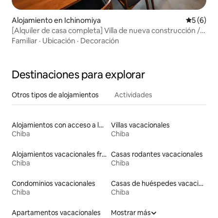
Alojamiento en Ichinomiya
Calificac
5 (6)
[Alquiler de casa completa] Villa de nueva construcción /
Vista al mar, amplio balcón, parrilla con vista al mar / Viajes
Familiar
·
Ubicación
·
Decoración
con amigos y familiares / Hasta 10 personas
Destinaciones para explorar
Otros tipos de alojamientos
Actividades
Alojamientos con acceso a la playa
Villas vacacionales
Chiba
Chiba
Alojamientos vacacionales frente a la playa
Casas rodantes vacacionales
Chiba
Chiba
Condominios vacacionales
Casas de huéspedes vacacionales
Chiba
Chiba
Apartamentos vacacionales
Mostrar más