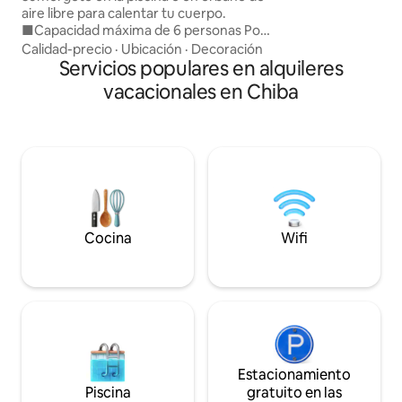
comentarios que recibi
piscina (capacidad máxima para
aire libre para calentar tu cuerpo.
pueda disfrutar co
6 personas). ¡Recomendamos la parrilla
■Capacidad máxima de 6 personas Por
Ofrecemos tarifas
de carbón!
favor, consulte con nosotros si desea
Calidad-precio
·
Ubicación
·
Decoración
reservas de 2 noches o m
añadir niños. Liana Pool Villa Hachiojo,
Servicios populares en alquileres
se extiende ante 
con vistas a la piscina desde todas las
vacacionales en Chiba
tranquilidad. Reláj
habitaciones, a pocos minutos a pie de la
finlandesa y disf
costa de♪ Hachiojo. Villa de lujo de una
que pasa lentament
sola planta que se alquila como una casa
de no hacer nada”. ■ Característic
¡La hamaca extra grande de la sala de
principales ・ Saun
estar es perfecta para la siesta! Un
personas, se perm
pequeño resort de playa donde podrá
Televisor grande 
relajarse en un espacio privado El sonido
Internet como You
del agua y su hermosa superficie son
Parrilla (el uso de 
relajantes (no es una piscina de agua
Cocina
Wifi
incluido en el prec
caliente) Plazas de aparcamiento para 3
Cocina de gas. No 
coches Hay un conbini a poca distancia a
ingredientes) ・ A 
pie.◎ ¡Se puede hacer■ barbacoa!
playa ■ Acceso Tren: Línea JR Uchibo. A
(Pago aparte, reserva obligatoria) Por
20 minutos a pie d
favor, póngase en contacto con
Sagarimachi. Auto
nosotros ☆Set completo de utensilios
de Tokio o la esta
para barbacoa, carbón, etc. Por favor,
autobús expreso h
traiga sus propios☆ ingredientes Por
Estacionamiento
en tren o en auto 
razones de☆ seguridad, no se permite
Piscina
gratuito en las
aproximadamente 