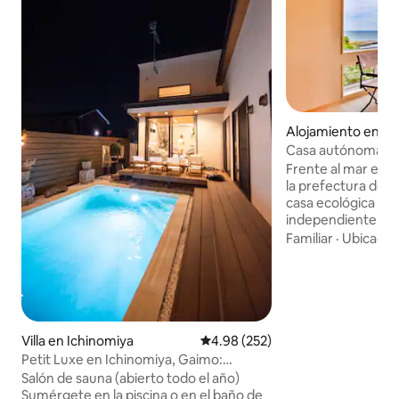
Alojamiento en Fu
Casa autónoma jun
privada en Futtsu
Frente al mar en l
la prefectura de 
casa ecológica e
independiente que
la red eléctrica. U
Familiar
·
Ubicació
también ganó el P
Ecológica de Japó
electricidad y la u
nuevo estilo de al
donde se puede e
ecológica de este tipo. Para nue
Villa en Ichinomiya
Calificación promedio: 4.98 de 5
4.98 (252)
alegría, “Una noch
Petit Luxe en Ichinomiya, Gaimo:
“Era un lugar en 
relájese en una hamaca después de
Salón de sauna (abierto todo el año)
más tiempo” Son 
disfrutar de la sauna de infrarrojos y la
Sumérgete en la piscina o en el baño de