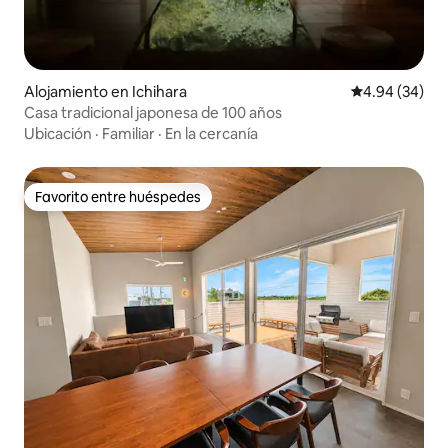
Alojamiento en Ichihara
Calificación p
4.94 (34)
Casa tradicional japonesa de 100 años
Ubicación
·
Familiar
·
En la cercanía
Favorito entre huéspedes
Favorito entre huéspedes