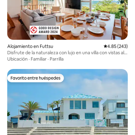
Alojamiento en Futtsu
Calificación pr
4.85 (243)
Disfrute de la naturaleza con lujo en una villa con vistas al
mar galardonada con el Premio Good Design | A
Ubicación
·
Familiar
·
Parrilla
50 minutos del centro de la ciudad, con sauna, parrilla y
acceso a la playa
Favorito entre huéspedes
Favorito entre huéspedes