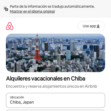
Omite
Parte de la información se tradujo automáticamente. 
el
Mostrar en el idioma original
contenido
Use app
Alquileres vacacionales en Chiba
Encuentra y reserva alojamientos únicos en Airbnb
Ubicación
Cuando los resultados estén disponibles, navega con las teclas d