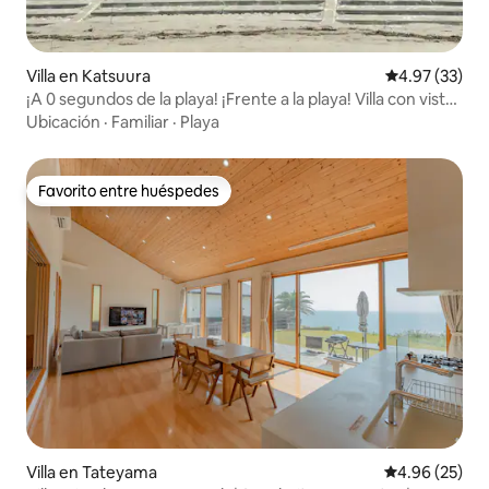
Villa en Katsuura
Calificación 
4.97 (33)
¡A 0 segundos de la playa! ¡Frente a la playa! Villa con vistas
a la playa, piscina y sauna
Ubicación
·
Familiar
·
Playa
Favorito entre huéspedes
Favorito entre huéspedes
Villa en Tateyama
Calificación p
4.96 (25)