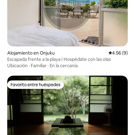
Alojamiento en Onjuku
Calificación
4.56 (9)
Escapada frente a la playa | Hospédate con las olas
Ubicación
·
Familiar
·
En la cercanía
Favorito entre huéspedes
Favorito entre huéspedes