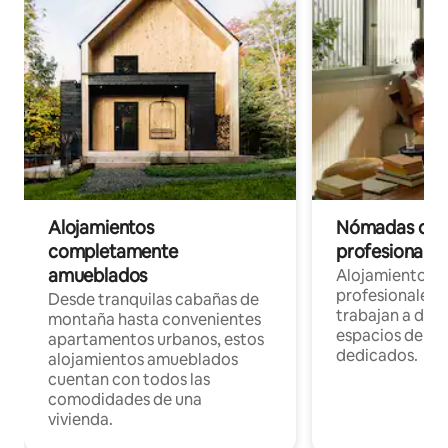
Alojamientos
Nómadas digit
completamente
profesionales 
amueblados
Alojamientos 
profesionales 
Desde tranquilas cabañas de
trabajan a dist
montaña hasta convenientes
espacios de tr
apartamentos urbanos, estos
dedicados.
alojamientos amueblados
cuentan con todos las
comodidades de una
vivienda.