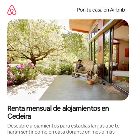
Omite
el
Pon tu casa en Airbnb
contenido
Renta mensual de alojamientos en
Cedeira
Descubre alojamientos para estadías largas que te
harán sentir como en casa durante un mes o más.