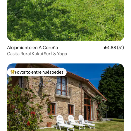
Alojamiento en A Coruña
Calificación 
4.88 (51)
Casita Rural Kukui Surf & Yoga
Favorito entre huéspedes
Favorito entre huéspedes preferido