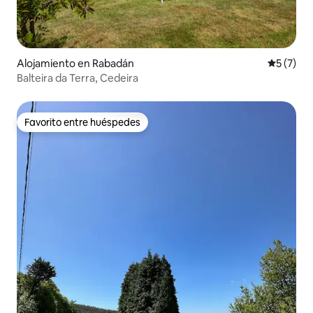
Alojamiento en Rabadán
Calificac
5 (7)
Balteira da Terra, Cedeira
Favorito entre huéspedes
Favorito entre huéspedes