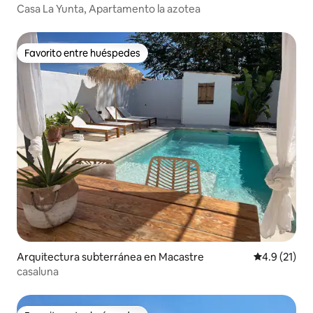
Casa La Yunta, Apartamento la azotea
Favorito entre huéspedes
Favorito entre huéspedes
Arquitectura subterránea en Macastre
Calificación
4.9 (21)
casaluna