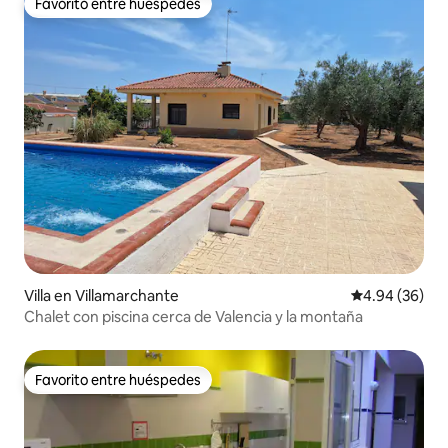
Favorito entre huéspedes
Favorito entre huéspedes
Villa en Villamarchante
Calificación p
4.94 (36)
Chalet con piscina cerca de Valencia y la montaña
Favorito entre huéspedes
Favorito entre huéspedes