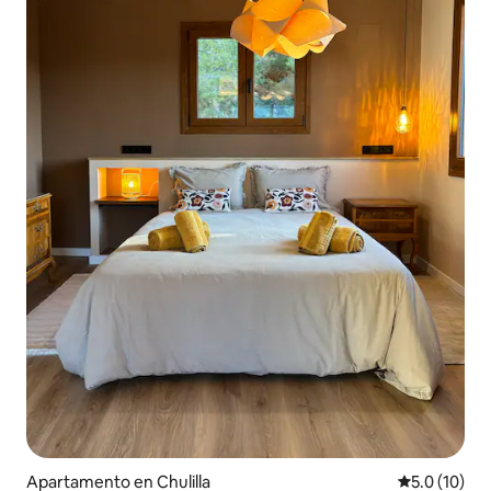
Apartamento en Chulilla
Calificación
5.0 (10)