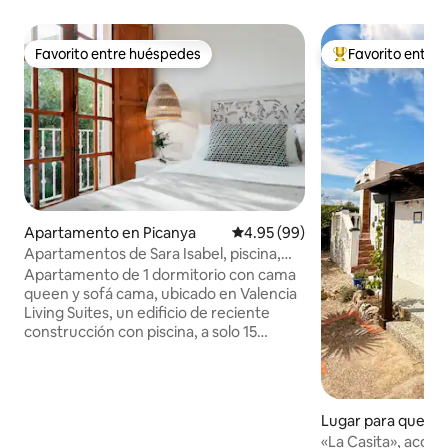
Favorito entre huéspedes
Favorito entre
Favorito entre huéspedes
Favorito entre hu
Apartamento en Picanya
Calificación promedio: 4.95 de 
4.95 (99)
Apartamentos de Sara Isabel, piscina,
estacionamiento, me...
Apartamento de 1 dormitorio con cama
queen y sofá cama, ubicado en Valencia
Living Suites, un edificio de reciente
construcción con piscina, a solo 15
minutos del centro de Valencia. Dispone
de cocina totalmente equipada, wifi de
alta velocidad, check-in automático y
opción de aparcamiento privado.
Lugar para queda
Además, no cobramos gastos de
leta
«La Casita», acoge
limpieza: el precio mostrado ya los