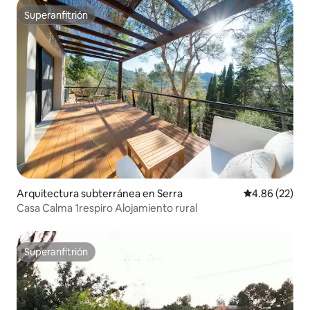
Superanfitrión
Superanfitrión
Arquitectura subterránea en Serra
Calificación p
4.86 (22)
Casa Calma 1respiro Alojamiento rural
Superanfitrión
Superanfitrión