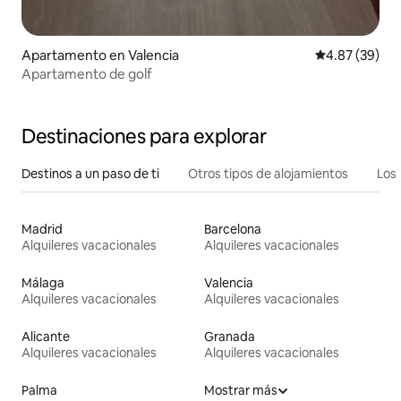
Apartamento en Valencia
Calificación p
4.87 (39)
Apartamento de golf
Destinaciones para explorar
Destinos a un paso de ti
Otros tipos de alojamientos
Los 
Madrid
Barcelona
Alquileres vacacionales
Alquileres vacacionales
Málaga
Valencia
Alquileres vacacionales
Alquileres vacacionales
Alicante
Granada
Alquileres vacacionales
Alquileres vacacionales
Palma
Mostrar más