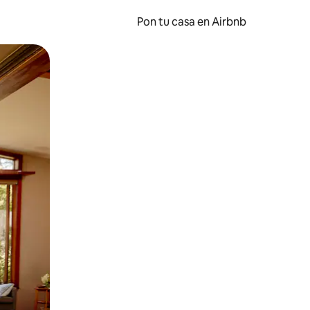
Pon tu casa en Airbnb
o o desliza el dedo.