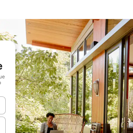
e
que
o
n las teclas de flecha hacia arriba y hacia abajo o explora con el tact