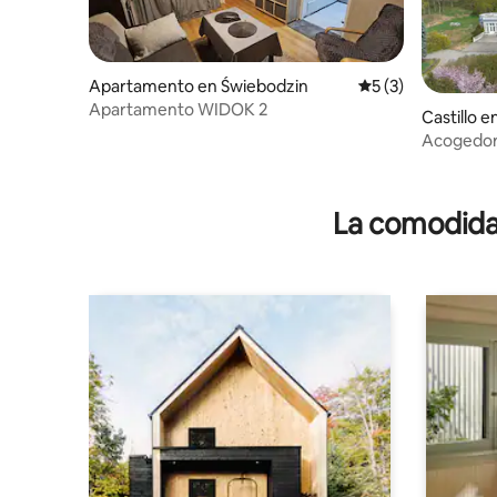
Apartamento en Świebodzin
Calificación prome
5 (3)
Apartamento WIDOK 2
Castillo e
Acogedor
en un cast
La comodidad