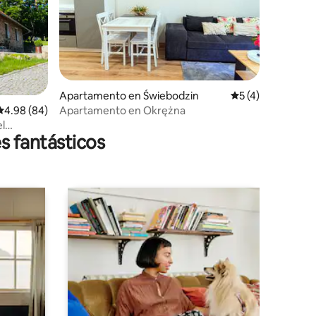
Apartamento en Świebodzin
Calificación prom
5 (4)
Apartamento en Okrężna
Calificación promedio: 4.98 de 5, 84 reseñas
4.98 (84)
l
s fantásticos