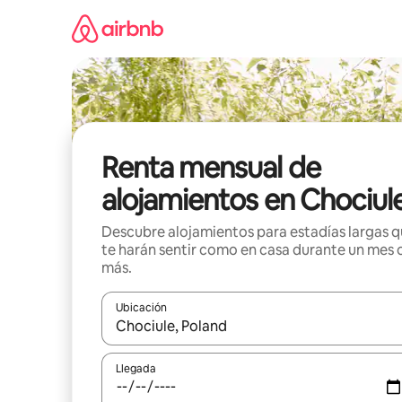
Omite
el
contenido
Renta mensual de
alojamientos en Chociul
Descubre alojamientos para estadías largas 
te harán sentir como en casa durante un mes 
más.
Ubicación
Cuando los resultados estén disponibles, navega co
Llegada