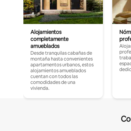
Alojamientos
Nóma
completamente
profe
amueblados
Aloj
profe
Desde tranquilas cabañas de
traba
montaña hasta convenientes
espac
apartamentos urbanos, estos
dedi
alojamientos amueblados
cuentan con todos las
comodidades de una
vivienda.
Co