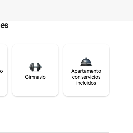
les
to
Apartamento
s
Gimnasio
con servicios
incluidos