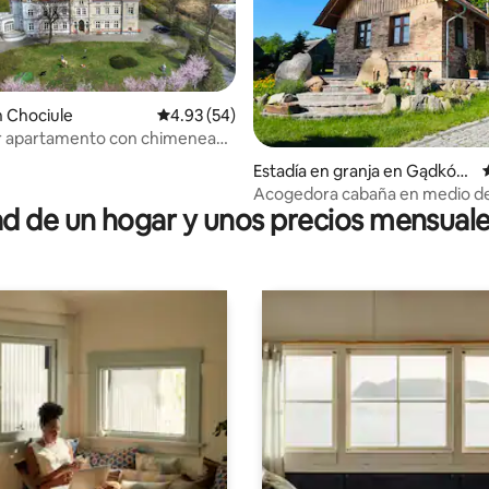
dio: 5 de 5, 3 reseñas
n Chociule
Calificación promedio: 4.93 de 5, 54 reseñas
4.93 (54)
 apartamento con chimenea
illo
Estadía en granja en Gądków
Mały
Acogedora cabaña en medio de
 de un hogar y unos precios mensuale
bosque/gran sauna/naturaleza