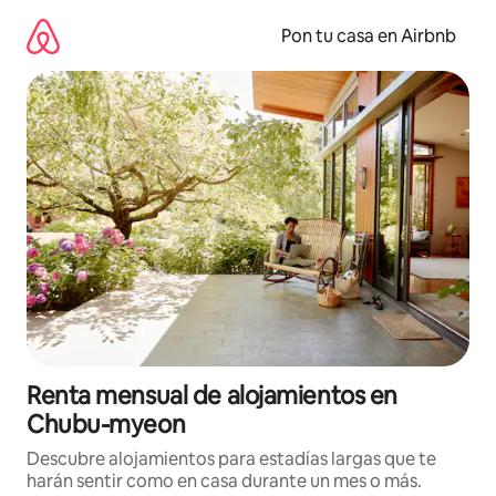
Omite
el
Pon tu casa en Airbnb
contenido
Renta mensual de alojamientos en
Chubu-myeon
Descubre alojamientos para estadías largas que te
harán sentir como en casa durante un mes o más.