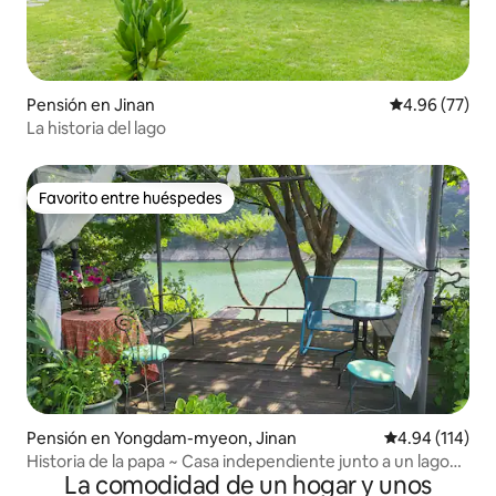
Pensión en Jinan
Calificación p
4.96 (77)
La historia del lago
Favorito entre huéspedes
Favorito entre huéspedes
Pensión en Yongdam-myeon, Jinan
Calificación p
4.94 (114)
Historia de la papa ~ Casa independiente junto a un lago
La comodidad de un hogar y unos
fresco Alojamiento para un solo equipo Estrellas de