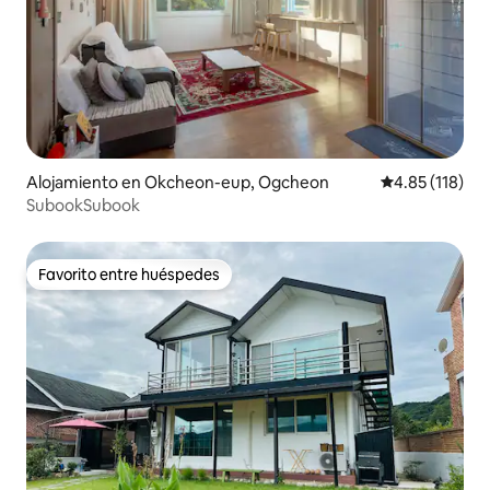
Alojamiento en Okcheon-eup, Ogcheon
Calificación p
4.85 (118)
SubookSubook
Favorito entre huéspedes
Favorito entre huéspedes