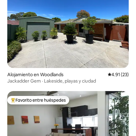
Alojamiento en Woodlands
Calificación 
4.91 (23)
Jackadder Gem · Lakeside, playas y ciudad
Favorito entre huéspedes
Favorito entre huéspedes preferido