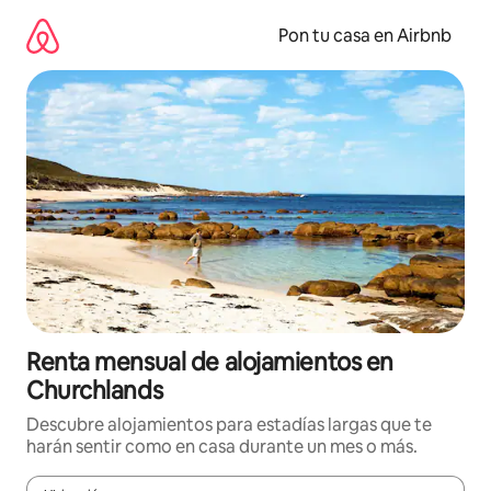
Omite
el
Pon tu casa en Airbnb
contenido
Renta mensual de alojamientos en
Churchlands
Descubre alojamientos para estadías largas que te
harán sentir como en casa durante un mes o más.