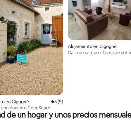
Alojamiento en Cigogné
 4.83 de 5, 54 reseñas
Casa de campo • Toma de corri
40 min de Beauval
nto en Cigogné
Calificación promedio: 5 de 5, 9 reseñas
5 (9)
l con encanto Cour Suard
 de un hogar y unos precios mensuale