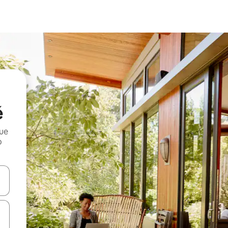
é
que
o
n las teclas de flecha hacia arriba y hacia abajo o explora con el tact