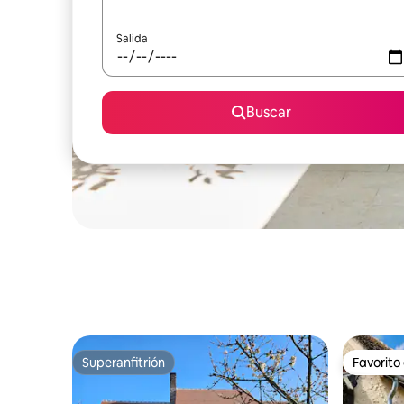
Salida
Buscar
Superanfitrión
Favorito
Superanfitrión
Favorito