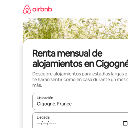
Omite
el
contenido
Renta mensual de
alojamientos en Cigogn
Descubre alojamientos para estadías largas 
te harán sentir como en casa durante un mes 
más.
Ubicación
Cuando los resultados estén disponibles, navega co
Llegada