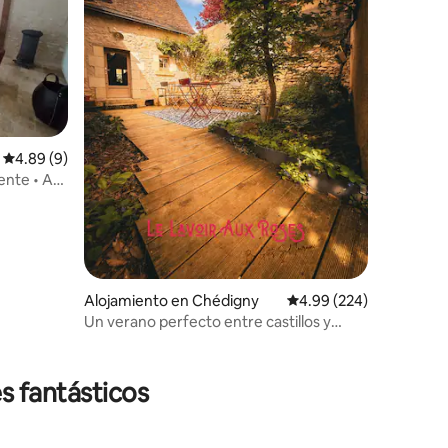
Calificación promedio: 4.89 de 5, 9 reseñas
4.89 (9)
ente • A
Alojamiento en Chédigny
Calificación promedio: 
4.99 (224)
Un verano perfecto entre castillos y
Beauval
s fantásticos