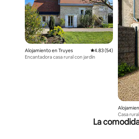
Alojamiento en Truyes
Calificación promedio:
4.83 (54)
Encantadora casa rural con jardín
Alojamie
Casa rura
La comodidad