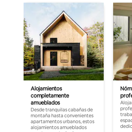
Alojamientos
Nóma
completamente
profe
amueblados
Aloj
profe
Desde tranquilas cabañas de
traba
montaña hasta convenientes
espac
apartamentos urbanos, estos
dedi
alojamientos amueblados