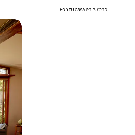
Pon tu casa en Airbnb
o o desliza el dedo.