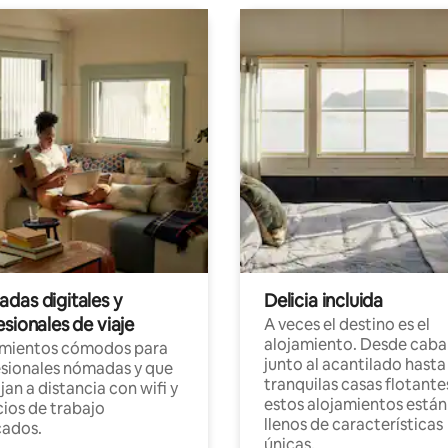
das digitales y
Delicia incluida
sionales de viaje
A veces el destino es el
alojamiento. Desde caba
amientos cómodos para
junto al acantilado hasta
sionales nómadas y que
tranquilas casas flotante
jan a distancia con wifi y
estos alojamientos están
ios de trabajo
llenos de características
cados.
únicas.