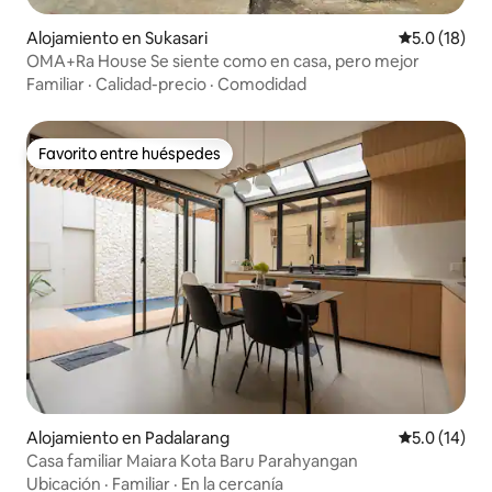
Alojamiento en Sukasari
Calificación
5.0 (18)
OMA+Ra House Se siente como en casa, pero mejor
Familiar
·
Calidad-precio
·
Comodidad
Favorito entre huéspedes
Favorito entre huéspedes
Alojamiento en Padalarang
Calificación
5.0 (14)
Casa familiar Maiara Kota Baru Parahyangan
Ubicación
·
Familiar
·
En la cercanía