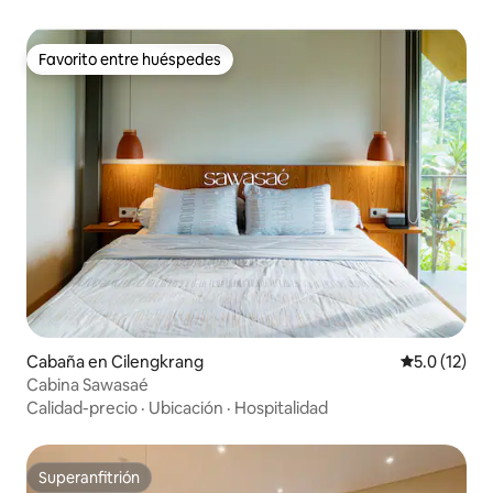
Favorito entre huéspedes
Favorito entre huéspedes
Cabaña en Cilengkrang
Calificación
5.0 (12)
Cabina Sawasaé
Calidad-precio
·
Ubicación
·
Hospitalidad
Superanfitrión
Superanfitrión