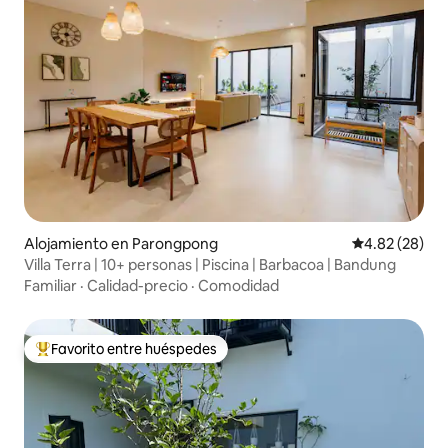
Alojamiento en Parongpong
Calificación p
4.82 (28)
Villa Terra | 10+ personas | Piscina | Barbacoa | Bandung
Familiar
·
Calidad-precio
·
Comodidad
Favorito entre huéspedes
Favorito entre huéspedes preferido