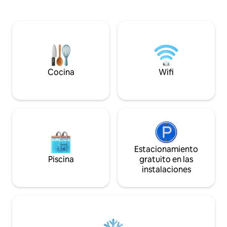
ecológica, CASCA combina comodidad,
Relájate en la terr
tecnología y naturaleza. Las mañanas de
infantil y una can
yoga, las vistas a la cascada, los baños
Estamos cerca de
relajantes y las puestas de sol en la
Waterpark, la zona
azotea crean una estancia que se siente
Hejo y la estación 
tranquila, intencional y personal.
velocidad Woosh. L
¡Estamos ansiosos por darte la
deben presentar u
bienvenida a este retiro!
matrimonio o doc
Cocina
Wifi
Estacionamiento
Piscina
gratuito en las
instalaciones