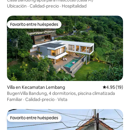
Ubicación
·
Calidad-precio
·
Hospitalidad
Favorito entre huéspedes
Favorito entre huéspedes
Villa en Kecamatan Lembang
Calificación 
4.95 (19)
BugenVilla Bandung, 4 dormitorios, piscina climatizada
Familiar
·
Calidad-precio
·
Vista
Favorito entre huéspedes
Favorito entre huéspedes