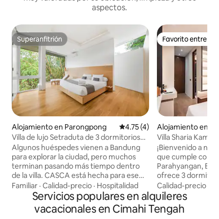
aspectos.
Superanfitrión
Favorito entre h
Superanfitrión
Favorito entre h
Alojamiento en Parongpong
Calificación promedio: 4.75 de
4.75 (4)
Alojamiento en K
adalarang
Villa de lujo Setraduta de 3 dormitorios
Villa Sharia Kamil
con vista a la cascada
Algunos huéspedes vienen a Bandung
¡Bienvenido a nue
para explorar la ciudad, pero muchos
que cumple con la
terminan pasando más tiempo dentro
Parahyangan, Ban
de la villa. CASCA está hecha para ese
ofrece 3 dormitori
tipo de estadía. Un refugio privado para
acondicionado, 2 
Familiar
·
Calidad-precio
·
Hospitalidad
Calidad-precio
·
Fa
familias y grupos de amigos que buscan
Servicios populares en alquileres
totalmente equipa
una estadía cuidadosamente pensada.
televisores intelig
vacacionales en Cimahi Tengah
Diseñada con una filosofía purista y
dormitorio principa