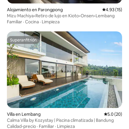
Alojamiento en Parongpong
Calificación 
4.93 (15)
Mizu Machiya•Retiro de lujo en Kioto•Onsen•Lembang
Familiar
·
Cocina
·
Limpieza
Superanfitrión
Superanfitrión
Villa en Lembang
Calificación
5.0 (20)
Calma Villa by Kozystay | Piscina climatizada | Bandung
Calidad-precio
·
Familiar
·
Limpieza