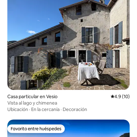
Casa particular en Vesio
Calificación
4.9 (10)
Vista al lago y chimenea
Ubicación
·
En la cercanía
·
Decoración
Favorito entre huéspedes
Favorito entre huéspedes