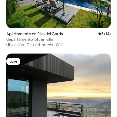
Apartamento en Riva del Garda
Calificaci
5 (14)
departamento loft en villa
Ubicación
·
Calidad-precio
·
Wifi
Luxe
Luxe