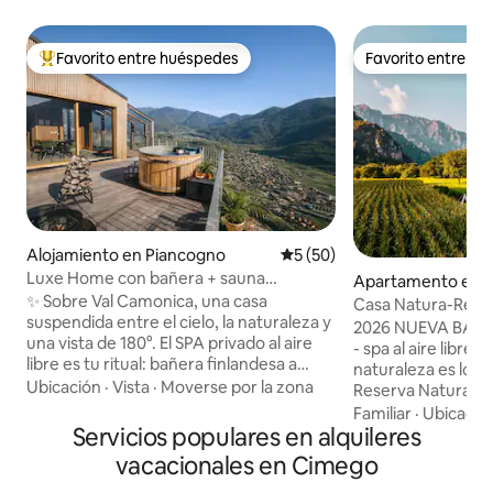
Favorito entre huéspedes
Favorito entre h
Favorito entre huéspedes preferido
Favorito entre h
Alojamiento en Piancogno
Calificación promedio: 5 de 
5 (50)
Luxe Home con bañera + sauna
Apartamento en 
suspendida en la montaña
✨ Sobre Val Camonica, una casa
e sul Garda
Casa Natura-Reserv
suspendida entre el cielo, la naturaleza y
Bondo
2026 NUEVA BAÑ
una vista de 180°. El SPA privado al aire
- spa al aire libre 
libre es tu ritual: bañera finlandesa a
naturaleza es lo q
40 °C, sauna de leña y ducha caliente
Ubicación
·
Vista
·
Moverse por la zona
Reserva Natural de
bajo las estrellas. 🛏️ Suite king + loft
entre los vastos p
Familiar
·
Ubicació
doble, 🛋️ Sala de estar acristalada con
Servicios populares en alquileres
bosques con vistas
vista al valle, 🍳 Cocina prémium, 📶 Wifi
Lejos de las multit
vacacionales en Cimego
rápido 🚗 Estacionamiento privado +
600 m, cerca de las
carga para vehículos eléctricos 🌿