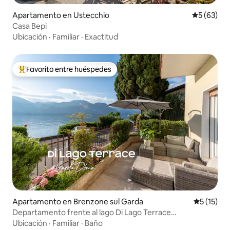
Apartamento en Ustecchio
Calificaci
5 (63)
Casa Bepi
Ubicación
·
Familiar
·
Exactitud
Favorito entre huéspedes
Favorito entre huéspedes preferido
Apartamento en Brenzone sul Garda
Calificaci
5 (15)
Departamento frente al lago Di Lago Terrace
@GardaDoma
Ubicación
·
Familiar
·
Baño