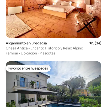
Alojamiento en Bregaglia
Calificaci
5 (34)
Chesa Antica - Encanto Histórico y Relax Alpino
Familiar
·
Ubicación
·
Mascotas
Favorito entre huéspedes
Favorito entre huéspedes