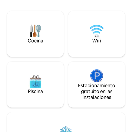
Tremosine sul Gar
Privacidad, silencio y bienestar: una
impresionantes, un
escapada romántica para vivirla
muchos deportes. 
lentamente, entre la luz, la madera y la
abiertos garantiza
tranquilidad alpina, con el valle ante tus
de las montañas y 
ojos y el tiempo que se ralentiza para ti.
incluso en verano, 
extraordinariamen
Cocina
Wifi
Estacionamiento
Piscina
gratuito en las
instalaciones