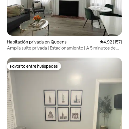
Habitación privada en Queens
Calificación p
4.92 (157)
Amplia suite privada | Estacionamiento | A 5 minutos de
LGA
Favorito entre huéspedes
Favorito entre huéspedes