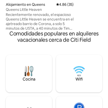
del UBS Arena. A 
Alojamiento en Queens
Calificación promedio: 4.86 de 
4.86 (35)
Green Acres Com
Queens Little Heaven
comercial. A 12 mi
Recientemente renovado, el espacioso
World Casino. A 3
Queens Little Heaven se encuentra en el
Penn Station. 🚆 
ajetreado barrio de Corona, a solo 5
de las principales 
minutos de USTA, a 40 minutos de Time
Comodidades populares en alquileres
Square, a solo 5 minutos del parque
Corona, a 10 minutos del aeropuerto
vacacionales cerca de Citi Field
LGA y a 20 minutos del aeropuerto JFK.
La casa tiene 2 dormitorios y un sofá
cama. El anfitrión vive en el nivel inferior
de la propiedad, toda la primera planta
con 2 dormitorios es para los huéspedes.
Cocina privada, con patio. Está
terminantemente prohibido celebrar
fiestas, reuniones o tomar fotografías.
Prohibido fumar y consumir drogas. El
Cocina
Wifi
autobús o el tren están a 10-15 minutos.
🅿️ Por favor, avise con anticipación.