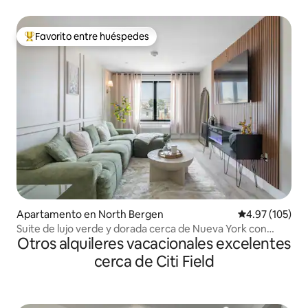
Favorito entre huéspedes
Favorito entre huéspedes preferido
Apartamento en North Bergen
Calificación p
4.97 (105)
Suite de lujo verde y dorada cerca de Nueva York con
Otros alquileres vacacionales excelentes
aparcamiento gratuito
cerca de Citi Field