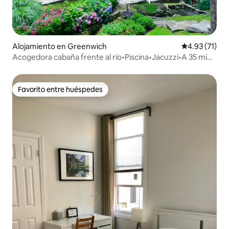
Alojamiento en Greenwich
Calificación 
4.93 (71)
Acogedora cabaña frente al río•Piscina•Jacuzzi•A 35 min
de Nueva York
Favorito entre huéspedes
Favorito entre huéspedes