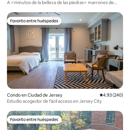
A ⭐minutos de la belleza de las piedras⭐ marrones de
Nueva York | APARCAMIENTO GRATUITO
Favorito entre huéspedes
Favorito entre huéspedes
Condo en Ciudad de Jersey
Calificación pr
4.93 (240)
Estudio acogedor de fácil acceso en Jersey City
Favorito entre huéspedes
Favorito entre huéspedes