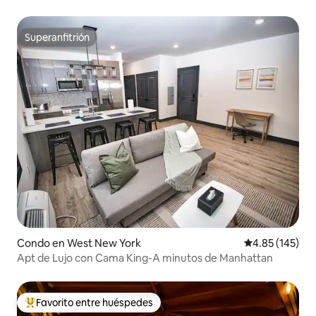
Superanfitrión
Superanfitrión
Condo en West New York
Calificación p
4.85 (145)
Apt de Lujo con Cama King-A minutos de Manhattan
Favorito entre huéspedes
Favorito entre huéspedes preferido