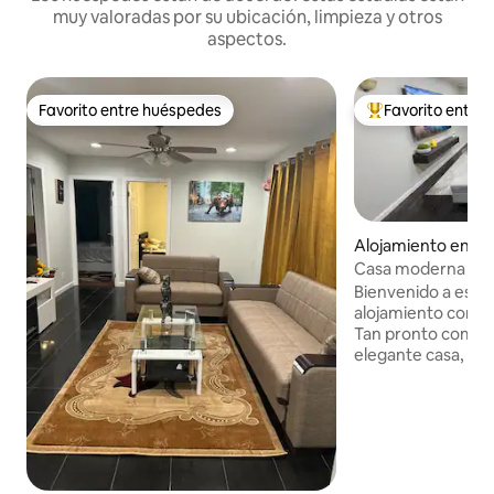
muy valoradas por su ubicación, limpieza y otros
aspectos.
Favorito entre huéspedes
Favorito entre
Favorito entre huéspedes
Favorito entre hu
Alojamiento en Q
Casa moderna cer
Arena/Casino
Bienvenido a este
alojamiento con u
Tan pronto como e
elegante casa, te 
estar muy moder
una cocina totalm
electrodomésticos
(cocina, nevera y mic
cosas a tener en 
coche de JFK. ✈️ 