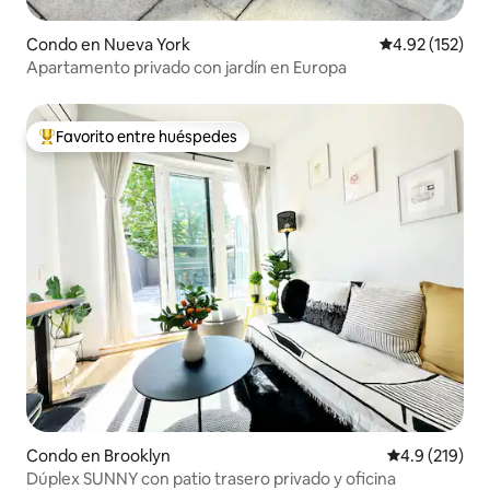
Condo en Nueva York
Calificación p
4.92 (152)
Apartamento privado con jardín en Europa
Favorito entre huéspedes
Favorito entre huéspedes preferido
Condo en Brooklyn
Calificación 
4.9 (219)
Dúplex SUNNY con patio trasero privado y oficina