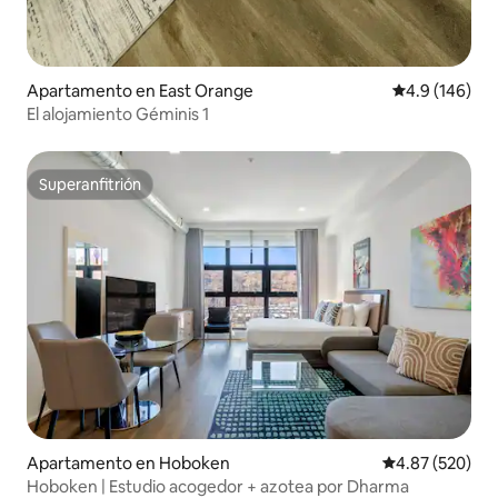
Apartamento en East Orange
Calificación 
4.9 (146)
El alojamiento Géminis 1
Superanfitrión
Superanfitrión
Apartamento en Hoboken
Calificación pr
4.87 (520)
Hoboken | Estudio acogedor + azotea por Dharma