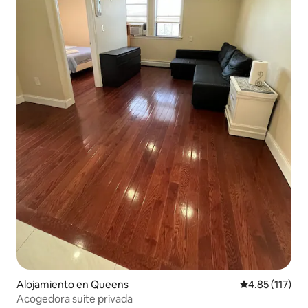
Alojamiento en Queens
Calificación p
4.85 (117)
Acogedora suite privada