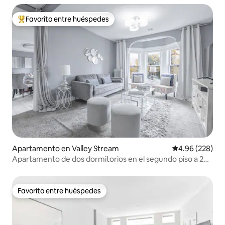
Favorito entre huéspedes
Favorito entre huéspedes preferido
Apartamento en Valley Stream
Calificación pr
4.96 (228)
Apartamento de dos dormitorios en el segundo piso a 20
millas de Nueva York
Favorito entre huéspedes
Favorito entre huéspedes