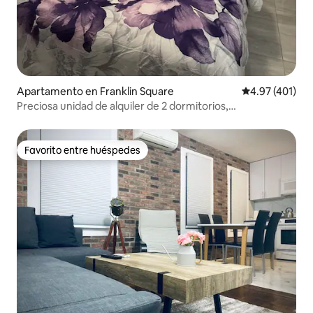
Apartamento en Franklin Square
Calificación p
4.97 (401)
Preciosa unidad de alquiler de 2 dormitorios,
aparcamiento gratuito en la calle.
Favorito entre huéspedes
Favorito entre huéspedes