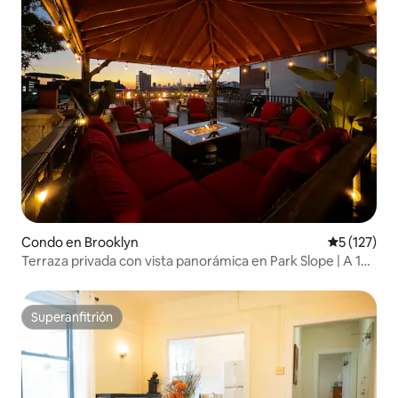
Condo en Brooklyn
Calificació
5 (127)
Terraza privada con vista panorámica en Park Slope | A 10
minutos de la ciudad de Nueva York
Superanfitrión
Superanfitrión