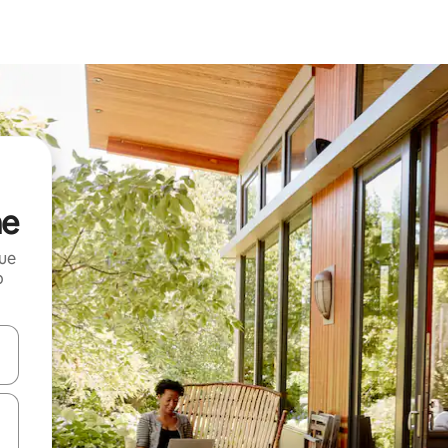
ne
que
o
n las teclas de flecha hacia arriba y hacia abajo o explora con el tact