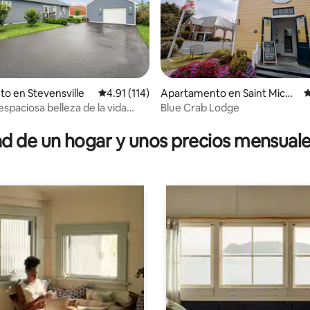
4.99 de 5, 145 reseñas
to en Stevensville
Calificación promedio: 4.91 de 5, 114 reseñas
4.91 (114)
Apartamento en Saint Micha
C
els
espaciosa belleza de la vida
Blue Crab Lodge
 de un hogar y unos precios mensuale