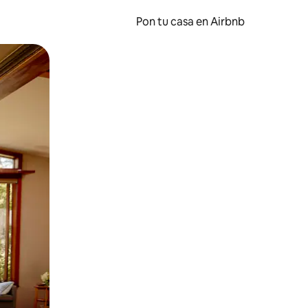
Pon tu casa en Airbnb
o o desliza el dedo.