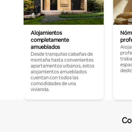
Alojamientos
Nóma
completamente
profe
amueblados
Aloj
profe
Desde tranquilas cabañas de
traba
montaña hasta convenientes
espac
apartamentos urbanos, estos
dedi
alojamientos amueblados
cuentan con todos las
comodidades de una
vivienda.
Co