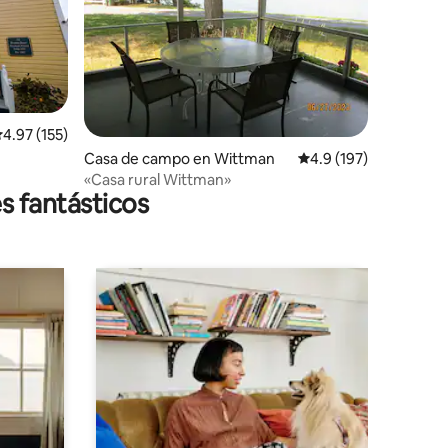
alificación promedio: 4.97 de 5, 155 reseñas
4.97 (155)
Casa de campo en Wittman
Calificación promedio:
4.9 (197)
«Casa rural Wittman»
s fantásticos