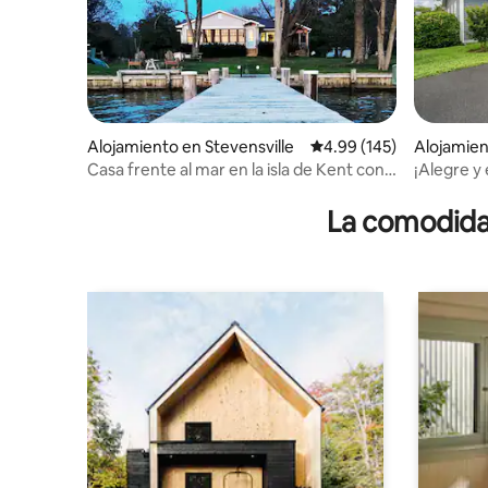
Alojamiento en Stevensville
Calificación promedio: 
4.99 (145)
Alojamien
Casa frente al mar en la isla de Kent con
¡Alegre y 
increíbles puestas de sol
costera!
La comodidad