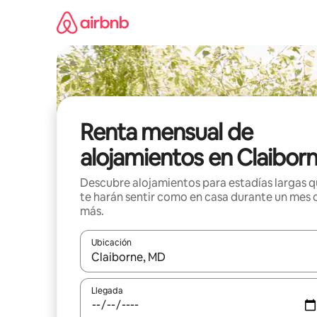
Omite
el
contenido
Renta mensual de
alojamientos en Claibor
Descubre alojamientos para estadías largas 
te harán sentir como en casa durante un mes 
más.
Ubicación
Cuando los resultados estén disponibles, navega co
Llegada