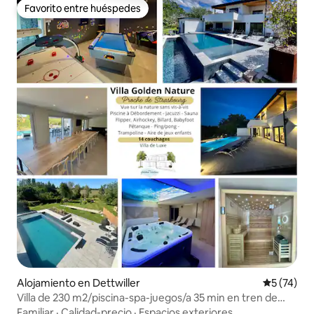
Favorito entre huéspedes
Favorito entre huéspedes
Alojamiento en Dettwiller
Calificaci
5 (74)
Villa de 230 m2/piscina-spa-juegos/a 35 min en tren de
Estrasburgo
Familiar
·
Calidad-precio
·
Espacios exteriores