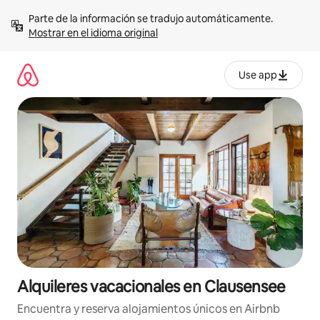
Omite
Parte de la información se tradujo automáticamente. 
el
Mostrar en el idioma original
contenido
Use app
Alquileres vacacionales en Clausensee
Encuentra y reserva alojamientos únicos en Airbnb