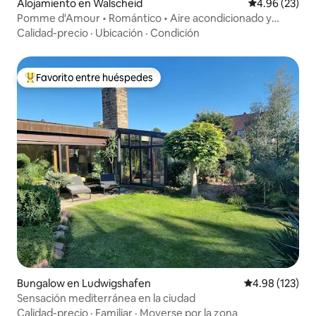
Alojamiento en Walscheid
Calificación p
4.96 (23)
Pomme d'Amour • Romántico • Aire acondicionado y
jacuzzi
Calidad-precio
·
Ubicación
·
Condición
Favorito entre huéspedes
Favorito entre huéspedes preferido
Bungalow en Ludwigshafen
Calificación p
4.98 (123)
Sensación mediterránea en la ciudad
Calidad-precio
·
Familiar
·
Moverse por la zona