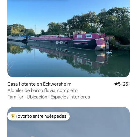
Casa flotante en Eckwersheim
Calificaci
5 (26)
Alquiler de barco fluvial completo
Familiar
·
Ubicación
·
Espacios interiores
Favorito entre huéspedes
Favorito entre huéspedes preferido