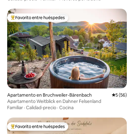
Favorito entre huéspedes
Favorito entre huéspedes preferido
Apartamento en Bruchweiler-Bärenbach
Calificaci
5 (56)
Apartamento Weitblick en Dahner Felsenland
Familiar
·
Calidad-precio
·
Cocina
Favorito entre huéspedes
Favorito entre huéspedes preferido