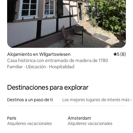
Alojamiento en Wilgartswiesen
Calificac
5 (8)
Casa histórica con entramado de madera de 1780
Familiar
·
Ubicación
·
Hospitalidad
Destinaciones para explorar
Destinos a un paso de ti
Los mejores lugares de interés más 
París
Ámsterdam
Alquileres vacacionales
Alquileres vacacionales