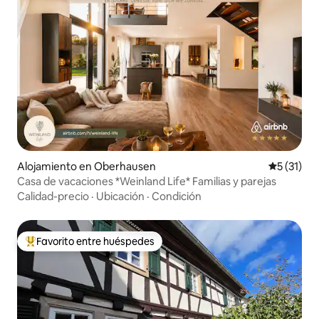
Alojamiento en Oberhausen
Calificaci
5 (31)
Casa de vacaciones *Weinland Life* Familias y parejas
Calidad-precio
·
Ubicación
·
Condición
Favorito entre huéspedes
Favorito entre huéspedes preferido