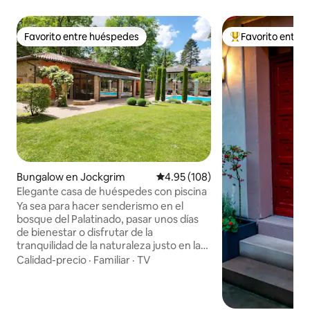
Favorito entre huéspedes
Favorito entre
Favorito entre huéspedes
Favorito entre hu
Bungalow en Jockgrim
Calificación promedio: 4.95 de 5
4.95 (108)
Elegante casa de huéspedes con piscina
Ya sea para hacer senderismo en el
bosque del Palatinado, pasar unos días
de bienestar o disfrutar de la
tranquilidad de la naturaleza justo en la
puerta de casa, en este alojamiento se
Calidad-precio
·
Familiar
·
TV
pueden combinar muchas cosas. La
piscina es especialmente popular entre
nuestros huéspedes, ya que