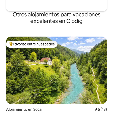
disfrutar de los festivales locales que
ofrecen una variedad de gustos
musicales y culinarios.
Otros alojamientos para vacaciones
excelentes en Clodig
Favorito entre huéspedes
Favorito entre huéspedes preferido
Alojamiento en Soča
Calificaci
5 (18)