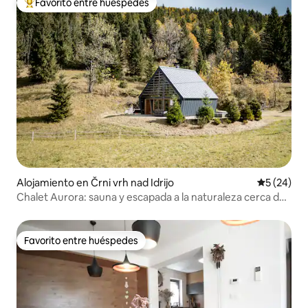
Favorito entre huéspedes
Favorito entre huéspedes preferido
Alojamiento en Črni vrh nad Idrijo
Calificaci
5 (24)
Chalet Aurora: sauna y escapada a la naturaleza cerca de
Idrija
Favorito entre huéspedes
Favorito entre huéspedes