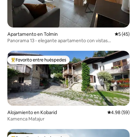
Apartamento en Tolmin
Calificaci
5 (45)
Panorama 13 - elegante apartamento con vistas
panorámicas
Favorito entre huéspedes
Favorito entre huéspedes preferido
Alojamiento en Kobarid
Calificación p
4.98 (59)
Kamenca Matajur