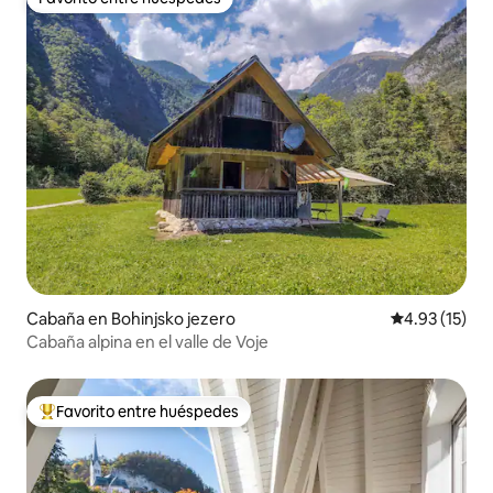
Favorito entre huéspedes
Cabaña en Bohinjsko jezero
Calificación 
4.93 (15)
Cabaña alpina en el valle de Voje
Favorito entre huéspedes
Favorito entre huéspedes preferido