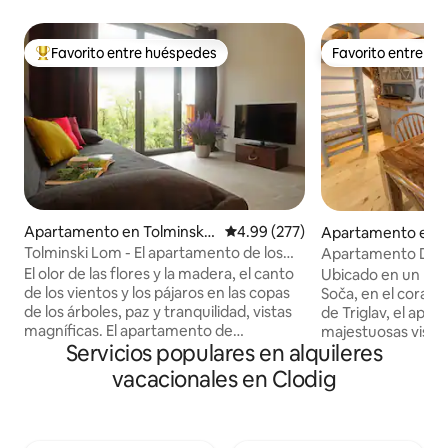
Favorito entre huéspedes
Favorito entre h
Favorito entre huéspedes preferido
Favorito entre h
Apartamento en Tolminski
Calificación promedio: 4.99 de 5
4.99 (277)
Apartamento en 
Lom
Tolminski Lom - El apartamento de los
Apartamento DO
castaños
El olor de las flores y la madera, el canto
Ubicado en un pin
de los vientos y los pájaros en las copas
Soča, en el corazó
de los árboles, paz y tranquilidad, vistas
de Triglav, el ap
magníficas. El apartamento de
majestuosas vista
Servicios populares en alquileres
vacaciones LOM es la opción perfecta
apartamento artíst
para aquellos que buscan un tiempo de
estacionamiento 
vacacionales en Clodig
descanso relajante o unas vacaciones
baño radiantes y 
activas en uno de los lugares más bellos
vegetación y una 
del valle del río Soca. TOLMINSKI LOM
naturaleza, este 
está situado en medio de la naturaleza
con muebles anti