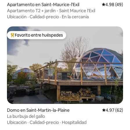
Apartamento en Saint-Maurice-l'Exil
Calificación p
4.98 (49)
Apartamento T2 + jardín - Saint Maurice l'Exil
Ubicación
·
Calidad-precio
·
En la cercanía
Favorito entre huéspedes
Favorito entre huéspedes preferido
Domo en Saint-Martin-la-Plaine
Calificación p
4.97 (62)
La burbuja del gallo
Ubicación
·
Calidad-precio
·
Hospitalidad