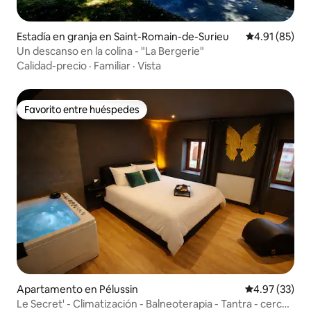
Estadía en granja en Saint-Romain-de-Surieu
Calificación 
4.91 (85)
Un descanso en la colina - "La Bergerie"
Calidad-precio
·
Familiar
·
Vista
Favorito entre huéspedes
Favorito entre huéspedes
Apartamento en Pélussin
Calificación 
4.97 (33)
Le Secret' - Climatización - Balneoterapia - Tantra - cerca