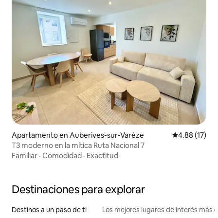
Apartamento en Auberives-sur-Varèze
Calificación 
4.88 (17)
T3 moderno en la mítica Ruta Nacional 7
Familiar
·
Comodidad
·
Exactitud
Destinaciones para explorar
Destinos a un paso de ti
Los mejores lugares de interés más 