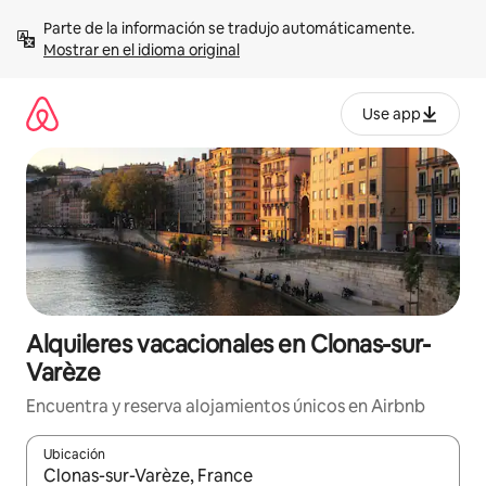
Omite
Parte de la información se tradujo automáticamente. 
el
Mostrar en el idioma original
contenido
Use app
Alquileres vacacionales en Clonas-sur-
Varèze
Encuentra y reserva alojamientos únicos en Airbnb
Ubicación
Cuando los resultados estén disponibles, navega con las teclas d