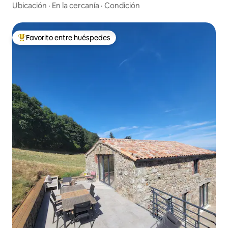
de Vienne
Ubicación
·
En la cercanía
·
Condición
Favorito entre huéspedes
Favorito entre huéspedes preferido