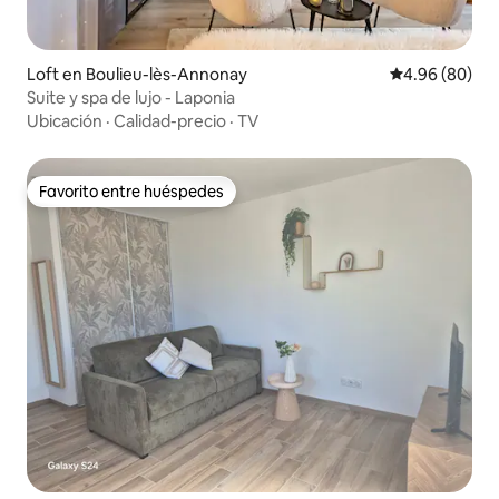
Loft en Boulieu-lès-Annonay
Calificación p
4.96 (80)
Suite y spa de lujo - Laponia
Ubicación
·
Calidad-precio
·
TV
Favorito entre huéspedes
Favorito entre huéspedes