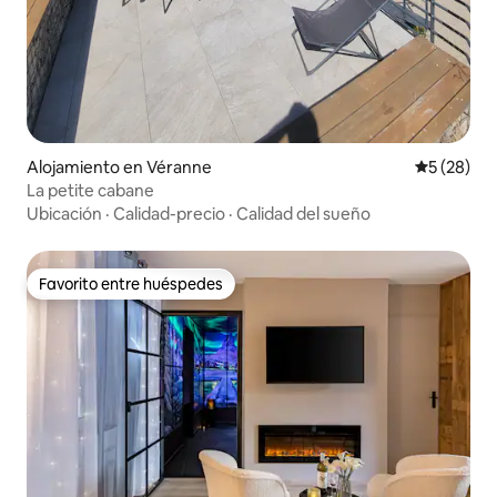
Alojamiento en Véranne
Calificaci
5 (28)
La petite cabane
Ubicación
·
Calidad-precio
·
Calidad del sueño
Favorito entre huéspedes
Favorito entre huéspedes