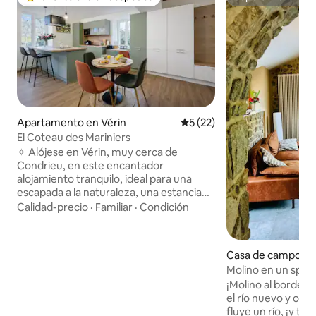
Favorito entre huéspedes preferido
Superanfitrión
Apartamento en Vérin
Calificación promedio: 5 de 
5 (22)
El Coteau des Mariniers
✧ Alójese en Vérin, muy cerca de
Condrieu, en este encantador
alojamiento tranquilo, ideal para una
escapada a la naturaleza, una estancia
profesional o en familia. Ubicado en las
Calidad-precio
·
Familiar
·
Condición
inmediaciones de la ViaRhôna, este
alojamiento es perfecto para los ciclistas,
los viajeros podrán disfrutar de un
Casa de campo en
entorno tranquilo mientras permanecen
rgental
Molino en un spa c
cerca de los ejes principales. El
de 5 estrellas
¡Molino al borde d
alojamiento puede alojar hasta 4
el río nuevo y origi
personas, tiene estacionamiento
fluye un río, ¡y tu 
gratuito justo enfrente y un agradable