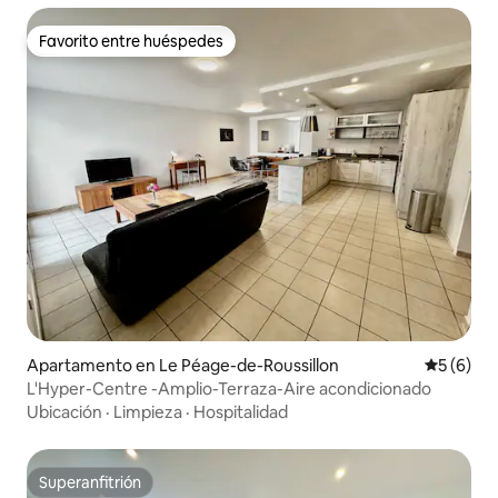
Favorito entre huéspedes
Favorito entre huéspedes
Apartamento en Le Péage-de-Roussillon
Calificac
5 (6)
L'Hyper-Centre -Amplio-Terraza-Aire acondicionado
Ubicación
·
Limpieza
·
Hospitalidad
Superanfitrión
Superanfitrión