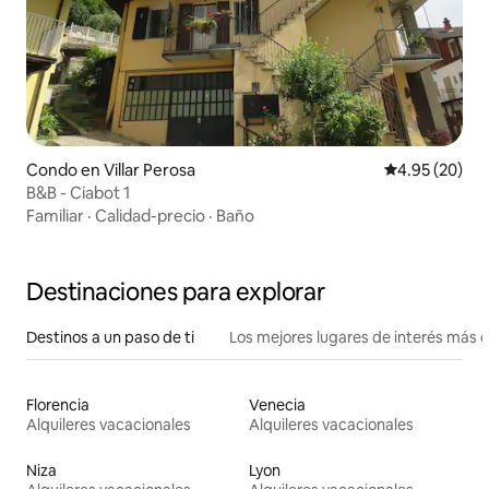
Condo en Villar Perosa
Calificación p
4.95 (20)
B&B - Ciabot 1
Familiar
·
Calidad-precio
·
Baño
Destinaciones para explorar
Destinos a un paso de ti
Los mejores lugares de interés más 
Florencia
Venecia
Alquileres vacacionales
Alquileres vacacionales
Niza
Lyon