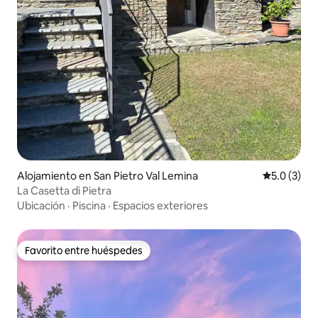
Alojamiento en San Pietro Val Lemina
Calificació
5.0 (3)
La Casetta di Pietra
Ubicación
·
Piscina
·
Espacios exteriores
Favorito entre huéspedes
Favorito entre huéspedes