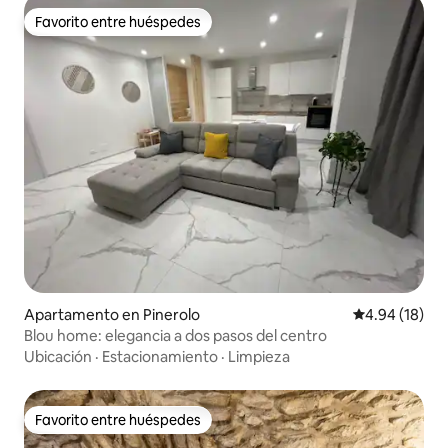
Favorito entre huéspedes
Favorito entre huéspedes
Apartamento en Pinerolo
Calificación 
4.94 (18)
Blou home: elegancia a dos pasos del centro
Ubicación
·
Estacionamiento
·
Limpieza
Favorito entre huéspedes
Favorito entre huéspedes