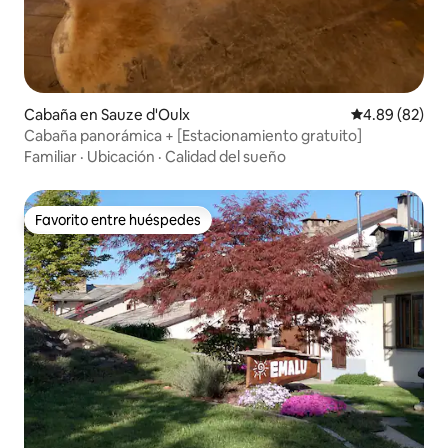
Cabaña en Sauze d'Oulx
Calificación p
4.89 (82)
Cabaña panorámica + [Estacionamiento gratuito]
Familiar
·
Ubicación
·
Calidad del sueño
Favorito entre huéspedes
Favorito entre huéspedes