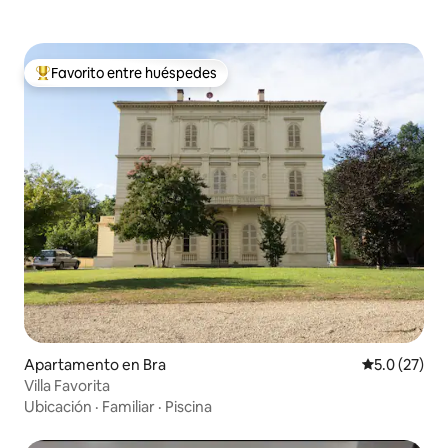
Favorito entre huéspedes
Favorito entre huéspedes preferido
Apartamento en Bra
Calificación
5.0 (27)
Villa Favorita
Ubicación
·
Familiar
·
Piscina