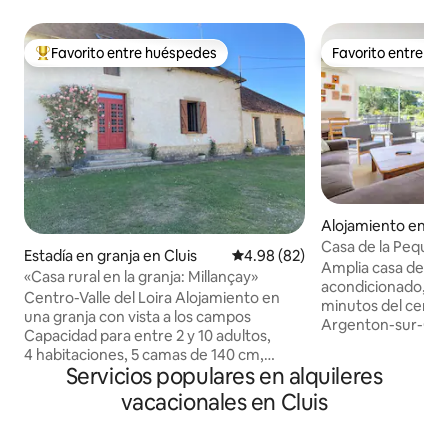
Favorito entre huéspedes
Favorito entre h
Favorito entre huéspedes preferido
Favorito entre h
Alojamiento en A
Creuse
Casa de la Pequeña
Estadía en granja en Cluis
Calificación promedio: 4.98 de 
4.98 (82)
Amplia casa de 150
«Casa rural en la granja: Millançay»
acondicionado, tra
Centro-Valle del Loira Alojamiento en
minutos del centro
una granja con vista a los campos
Argenton-sur-Cre
Capacidad para entre 2 y 10 adultos,
para hasta 7 hués
4 habitaciones, 5 camas de 140 cm,
hechas a la llegad
Servicios populares en alquileres
incluida 1 cama plegable. +1 cuna para
sábanas y toallas. 
bebés 1 habitación privada incluida,
vacacionales en Cluis
cocina totalmente 
2 baños con regadera, 2 inodoros,
estacionamiento fá
1 cocina equipada, 1 sala de estar de
equipamiento para