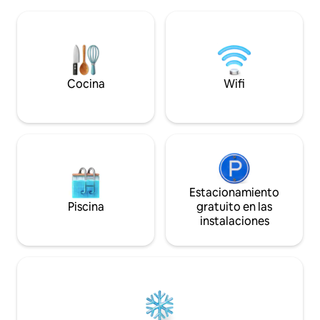
40 m² con vistas a un patio cerrado. Ideal
restricción de hor
para familias numerosas o para grupos
seguridad para llave
de amigos. Situado en el corazón de
(sin cercas). Limpie
Berry, en el límite del departamento de
no hay que pagar n
Creuse, a 22 km del lago de Eguzon y sus
en el lugar.
actividades náuticas, en Gargilesse, a
20 km de Argenton-sur-Creuse y a
Cocina
Wifi
20 km de La Châtre, la tierra de George
Sand.
Estacionamiento
Piscina
gratuito en las
instalaciones