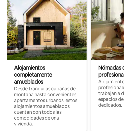
Alojamientos
Nómadas digit
completamente
profesionales 
amueblados
Alojamientos 
profesionales 
Desde tranquilas cabañas de
trabajan a dist
montaña hasta convenientes
espacios de tr
apartamentos urbanos, estos
dedicados.
alojamientos amueblados
cuentan con todos las
comodidades de una
vivienda.