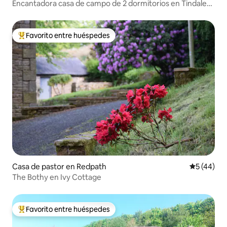
Encantadora casa de campo de 2 dormitorios en Tindale
Fell
Favorito entre huéspedes
Favorito entre huéspedes preferido
Casa de pastor en Redpath
Calificaci
5 (44)
The Bothy en Ivy Cottage
Favorito entre huéspedes
Favorito entre huéspedes preferido