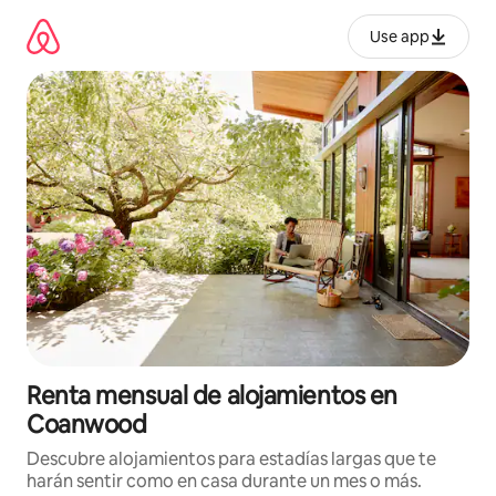
Omite
el
Use app
contenido
Renta mensual de alojamientos en
Coanwood
Descubre alojamientos para estadías largas que te
harán sentir como en casa durante un mes o más.