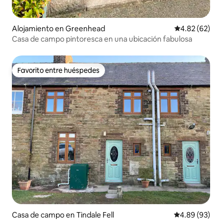
Alojamiento en Greenhead
Calificación p
4.82 (62)
Casa de campo pintoresca en una ubicación fabulosa
Favorito entre huéspedes
Favorito entre huéspedes
Casa de campo en Tindale Fell
Calificación p
4.89 (93)