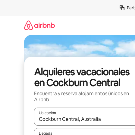
Omite
Part
el
contenido
Alquileres vacacionales
en Cockburn Central
Encuentra y reserva alojamientos únicos en
Airbnb
Ubicación
Cuando los resultados estén disponibles, navega co
Llegada