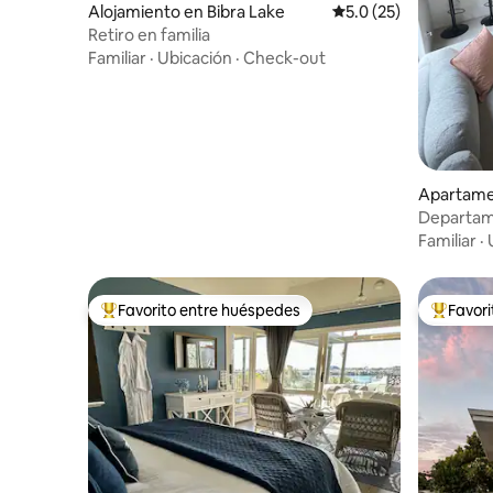
Alojamiento en Bibra Lake
Calificación promedio
5.0 (25)
Retiro en familia
Familiar
·
Ubicación
·
Check-out
Apartame
Departam
Familiar
·
Favorito entre huéspedes
Favor
Favorito entre huéspedes preferido
Favorito