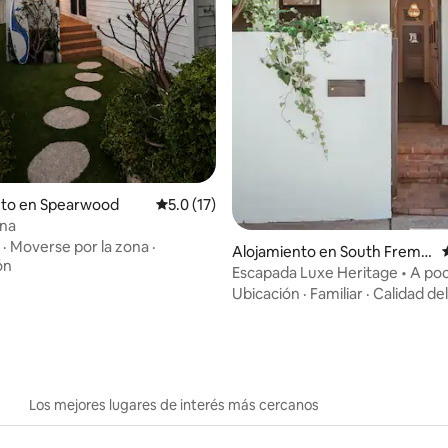
 4.96 de 5, 27 reseñas
nto en Spearwood
Calificación promedio: 5.0 de 5, 17 reseñas
5.0 (17)
ina
·
Moverse por la zona
·
Alojamiento en South Frema
ón
ntle
Escapada Luxe Heritage • A po
distancia a pie de la playa • Ch
Ubicación
·
Familiar
·
Calidad de
Los mejores lugares de interés más cercanos