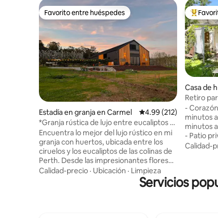
Favorito entre huéspedes
Favor
Favorito entre huéspedes
Favorito
Casa de 
Fremantl
Retiro par
Bañera al 
- Corazón
Estadía en granja en Carmel
Calificación promedio: 
4.99 (212)
minutos a 
*Granja rústica de lujo entre eucaliptos y
minutos a 
ciruelos*
Encuentra lo mejor del lujo rústico en mi
- Patio pr
granja con huertos, ubicada entre los
amurallad
Calidad-p
ciruelos y los eucaliptos de las colinas de
privado - 
Perth. Desde las impresionantes flores
"Imagina q
de la primavera hasta las frutas bañadas
Calidad-precio
·
Ubicación
·
Limpieza
estrellas
por el sol del verano, los intensos tonos
Servicios pop
acogedora
del otoño y los inviernos frescos, cada
- Llegada
estación es especial en Mairiposa. En
flexible -
este paraíso inspirado en el diseño,
Carga de v
redescubre el arte de la vida sencilla.