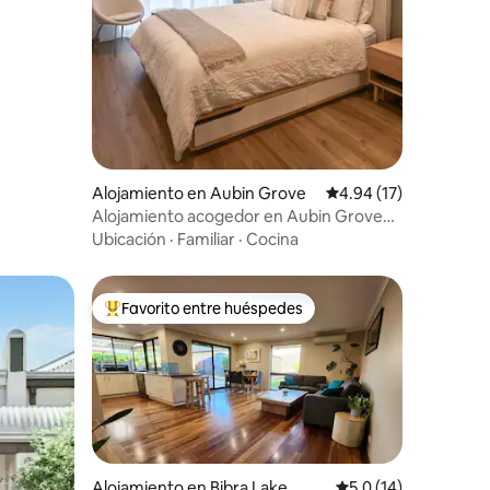
Alojamiento en Aubin Grove
Calificación promedio:
4.94 (17)
Alojamiento acogedor en Aubin Grove
cerca de la estación, tiendas y parques
Ubicación
·
Familiar
·
Cocina
Favorito entre huéspedes
rido
Favorito entre huéspedes preferido
Alojamiento en Bibra Lake
Calificación promedi
5.0 (14)