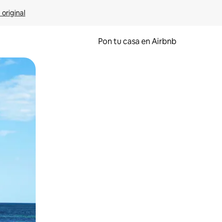
 original
Pon tu casa en Airbnb
o o desliza el dedo.