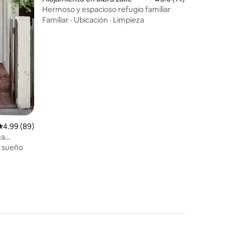
Hermoso y espacioso refugio familiar
Familiar
·
Ubicación
·
Limpieza
Calificación promedio: 4.99 de 5, 89 reseñas
4.99 (89)
ca
imenea
l sueño