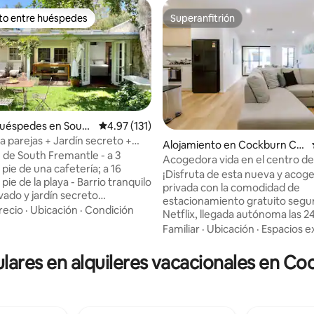
ito entre huéspedes
Superanfitrión
 entre huéspedes preferido
Superanfitrión
huéspedes en South
Calificación promedio: 4.97 de 5, 131 reseñas
4.97 (131)
e
a parejas + Jardín secreto +
Alojamiento en Cockburn Ce
aire libre
 de South Fremantle - a 3
ntral
Acogedora vida en el centro de
4.99 de 5, 212 reseñas
pie de una cafetería; a 16
Cockburn
¡Disfruta de esta nueva y acog
pie de la playa - Barrio tranquilo
privada con la comodidad de
ivado y jardín secreto
estacionamiento gratuito segur
o - Estudio Character con baño
recio
·
Ubicación
·
Condición
Netflix, llegada autónoma las 2
Patio soleado - Baño al aire libre
los 7 días de la semana y más! A 2
Familiar
·
Ubicación
·
Espacios e
ue un hotel de lujo de 5
minutos a pie de la parada de 
 se combina con una estancia
más cercana. A 4 minutos a pie
ulares en alquileres vacacionales en Co
 en casa de tu mejor amigo..."
parque más cercano. A 4 minut
 autónoma - Llegada/salida
auto de la estación central de 
 Depósito de equipaje gratuito. -
Cockburn A 5 minutos en auto 
ehículos eléctricos [se aplican
comercial Cockburn Gateway A