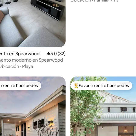
: 5.0 de 5, 25 reseñas
nto en Spearwood
Calificación promedio: 5.0 de 5, 32 reseñas
5.0 (32)
ento moderno en Spearwood
Ubicación
·
Playa
ito entre huéspedes
Favorito entre huéspedes
 entre huéspedes preferido
Favorito entre huéspedes prefe