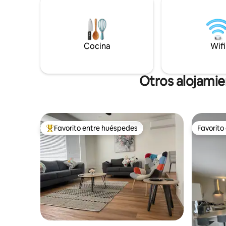
condicion
Recoge productos (de temporada),
regadera y
camina por el bosque u observa las
pequeña b
estrellas junto a la fogata. Una
combinación única de naturaleza y
comodidades. Espero compartir mi
Cocina
Wifi
granja contigo.
Otros alojamie
Favorito entre huéspedes
Favorito
Favorito entre huéspedes preferido
Favorito