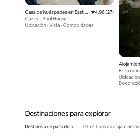
Casa de huéspedes en East F
Calificación promedio:
4.96 (27)
remantle
Cazzy's Pool House
Ubicación
·
Vista
·
Comodidades
Alojamie
Brisa mar
Ubicación
Decoraci
Destinaciones para explorar
Destinos a un paso de ti
Otros tipos de alojamientos