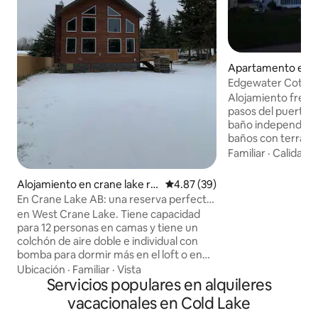
Apartamento en C
Edgewater Cottage
dormitorios
Alojamiento frente
pasos del puerto 
baño independient
baños con terraza 
victoriano. Desnu
Familiar
·
Calidad-
techos artesonado
sensación de cabañ
Alojamiento en crane lake re
Calificación promedio: 4.87 de 
4.87 (39)
camas cómodas, u
sort
En Crane Lake AB: una reserva perfecta
gimnasio, cerca de
para familias/grupos
en West Crane Lake. Tiene capacidad
playas, parques o 
para 12 personas en camas y tiene un
completa con vista
colchón de aire doble e individual con
los senderos para 
bomba para dormir más en el loft o en
que conducen a toda la
las habitaciones superiores. Gran área
Ubicación
·
Familiar
·
Vista
de los veleros, la 
de césped trasero, enorme área de
Servicios populares en alquileres
acuáticas en uno d
fogón, terraza adjunta con barbacoa de
grandes y prístino
vacacionales en Cold Lake
gas. Estacionamiento de grava en el