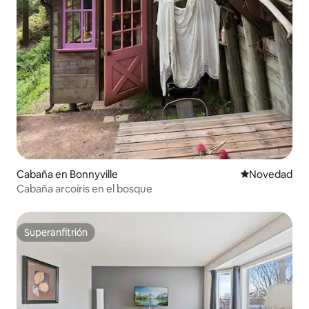
Cabaña en Bonnyville
Lugar para ho
Novedad
Cabaña arcoíris en el bosque
Superanfitrión
Superanfitrión