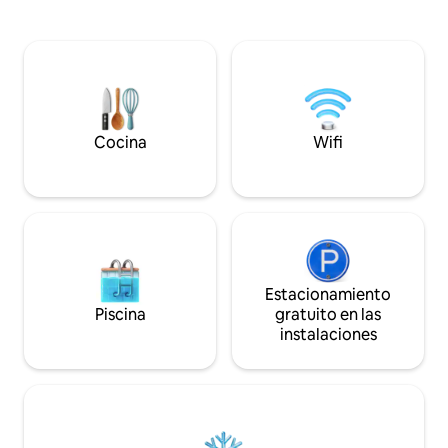
lugar para vehículos, barcos ycaravanas
con acceso eléctrico. Grandes senderos
en quad desde la cabaña. A 2 minutos a
pie por el camino al muelle en el área de
elevadores de barcos. A 5 minutos en
coche, 10 minutos en bicicleta o a 20
minutos a pie del centro vacacional
principal con playa para nadar, tiendas,
Cocina
Wifi
alquileres, área de juegos y área de
acampada. A 23 minutos de Cold Lake.
Estacionamiento
Piscina
gratuito en las
instalaciones