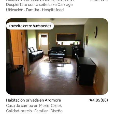
Despiértate con la suite Lake Carriage
Ubicación
·
Familiar
·
Hospitalidad
Favorito entre huéspedes
Favorito entre huéspedes
Habitación privada en Ardmore
Calificación p
4.85 (88)
Casa de campo en Muriel Creek
Calidad-precio
·
Familiar
·
Diseño