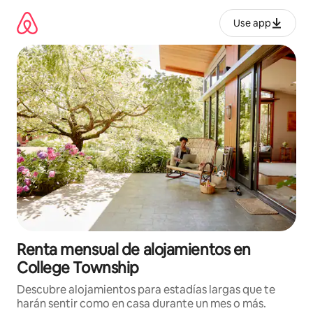
Omite
el
Use app
contenido
Renta mensual de alojamientos en
College Township
Descubre alojamientos para estadías largas que te
harán sentir como en casa durante un mes o más.