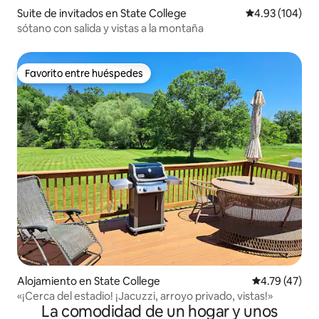
Suite de invitados en State College
Calificación pr
4.93 (104)
sótano con salida y vistas a la montaña
Favorito entre huéspedes
Favorito entre huéspedes
Alojamiento en State College
Calificación 
4.79 (47)
«¡Cerca del estadio! ¡Jacuzzi, arroyo privado, vistas!»
La comodidad de un hogar y unos