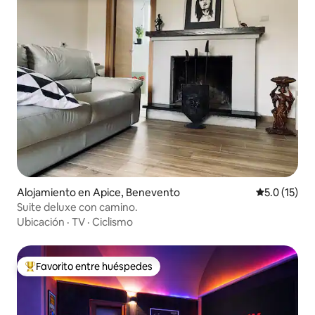
Alojamiento en Apice, Benevento
Calificación
5.0 (15)
Suite deluxe con camino.
Ubicación
·
TV
·
Ciclismo
Favorito entre huéspedes
Favorito entre huéspedes preferido