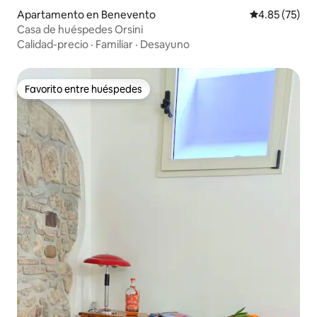
Apartamento en Benevento
Calificación 
4.85 (75)
Casa de huéspedes Orsini
Calidad-precio
·
Familiar
·
Desayuno
Favorito entre huéspedes
Favorito entre huéspedes