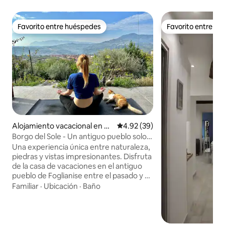
Favorito entre huéspedes
Favorito entre h
Favorito entre huéspedes
Favorito entre h
Alojamiento vacacional en Fo
Calificación promedio: 4.92 de 
4.92 (39)
glianise
Borgo del Sole - Un antiguo pueblo solo
para ti
Una experiencia única entre naturaleza,
piedras y vistas impresionantes. Disfruta
de la casa de vacaciones en el antiguo
pueblo de Foglianise entre el pasado y el
presente en este moderno edificio
Familiar
·
Ubicación
·
Baño
aislado y al mismo tiempo situado en el
corazón de la ciudad. Equipada con dos
dormitorios, una cocina y un baño, así
como todas las comodidades