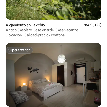
Alojamiento en Faicchio
Calificación 
4.95 (22)
Antico Casolare Ceselenardi - Casa Vacanze
Ubicación
·
Calidad-precio
·
Peatonal
Superanfitrión
Superanfitrión