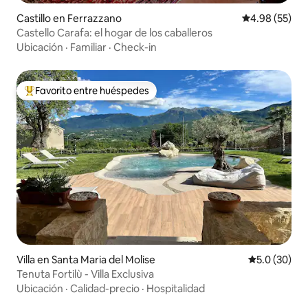
Castillo en Ferrazzano
Calificación p
4.98 (55)
Castello Carafa: el hogar de los caballeros
Ubicación
·
Familiar
·
Check-in
Favorito entre huéspedes
Favorito entre huéspedes preferido
Villa en Santa Maria del Molise
Calificación
5.0 (30)
Tenuta Fortilù - Villa Exclusiva
Ubicación
·
Calidad-precio
·
Hospitalidad