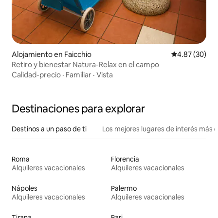
Alojamiento en Faicchio
Calificación p
4.87 (30)
Retiro y bienestar Natura-Relax en el campo
Calidad-precio
·
Familiar
·
Vista
Destinaciones para explorar
Destinos a un paso de ti
Los mejores lugares de interés más 
Roma
Florencia
Alquileres vacacionales
Alquileres vacacionales
Nápoles
Palermo
Alquileres vacacionales
Alquileres vacacionales
Tirana
Bari