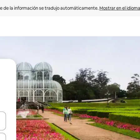
e de la información se tradujo automáticamente. 
Mostrar en el idioma
n las teclas de flecha hacia arriba y hacia abajo o explora con el tact