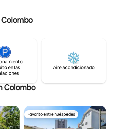
de
recuerdos inolvidables.
fácil
en Colombo
tro de la
ionamiento
ito en las
Aire acondicionado
alaciones
en Colombo
Favorito entre huéspedes
Favorito entre huéspedes