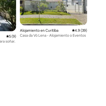
Alojamiento en Curitiba
Calificación promedio
4.9 (39)
Casa da Vó Lena - Alojamiento o Eventos
Calificación promedio: 5 de 5, 9 reseñas
5 (9)
ara soñar.