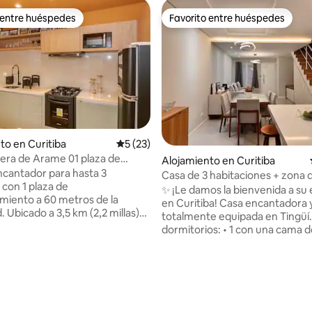
 entre huéspedes
Favorito entre huéspedes
 entre huéspedes
Favorito entre huéspedes
to en Curitiba
Calificación promedio: 5 de 5, 23 reseñas
5 (23)
era de Arame 01 plaza de
Alojamiento en Curitiba
ento
ncantador para hasta 3
Casa de 3 habitaciones + zona de
 con 1 plaza de
2 lugares de estacionamiento
✨ ¡Le damos la bienvenida a su
miento a 60 metros de la
en Curitiba! Casa encantadora 
 Ubicado a 3,5 km (2,2 millas)
totalmente equipada en Tingüí. 🛏️ 
ra de Alambre y cerca de la
dormitorios: • 1 con una cama d
aulo Leminski, es perfecto para
habitaciones con 1 cama individ
ienen a Curitiba por turismo o
una • + sofá cama en la sala de 
s. El espacio forma parte de un
Tiene capacidad para 6 personas. 🛋️ S
io: 5 de 5, 13 reseñas
creativo de 3 casas y cuenta
de estar amplia, cocina totalm
ecoración inspirada en la
equipada, juego completo de s
ura de la Ópera de Arame, que
toallas, lavadora, secadora y lava