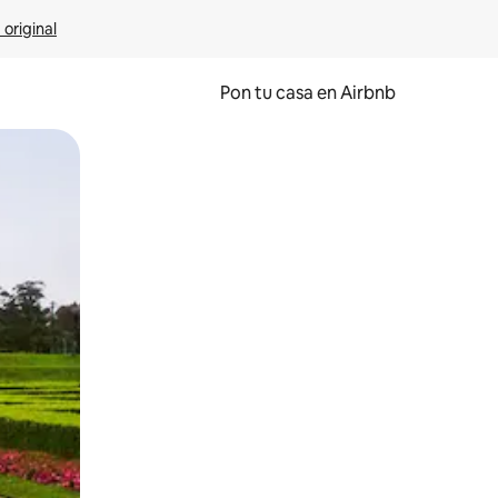
 original
Pon tu casa en Airbnb
o o desliza el dedo.