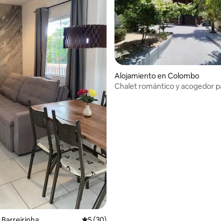
4.83 de 5, 230 reseñas
Alojamiento en Colombo
Chalet romántico y acogedor p
Barreirinha
Calificación promedio: 5 de 5, 30 reseñas
5 (30)