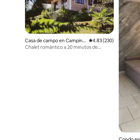
Casa de campo en Campina
Calificación promedio: 
4.83 (230)
Grande do Sul
Chalet romántico a 20 minutos de
Curitiba
Condo en 