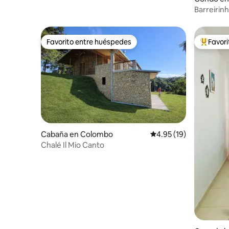
Barreirin
Favorito entre huéspedes
Favor
Favorito entre huéspedes
Favorito
Cabaña en Colombo
Calificación promedio:
4.95 (19)
Chalé Il Mio Canto