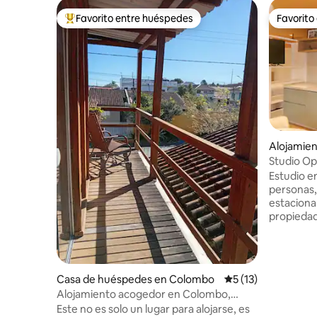
Favorito entre huéspedes
Favorito
Favorito entre huéspedes preferido
Favorito
Alojamien
Studio Op
aparcami
Estudio e
personas,
estaciona
propiedad.
de la Ópe
Cantera P
quienes v
concierto
Casa de huéspedes en Colombo
Calificación promed
5 (13)
complejo 
Alojamiento acogedor en Colombo,
con una d
cerca de Curitiba
Este no es solo un lugar para alojarse, es
arquitect