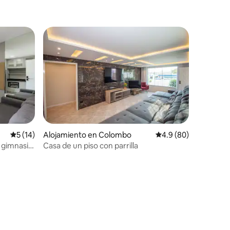
rido
Calificación promedio: 5 de 5, 14 reseñas
5 (14)
Alojamiento en Colombo
Calificación promedio
4.9 (80)
n gimnasio
Casa de un piso con parrilla