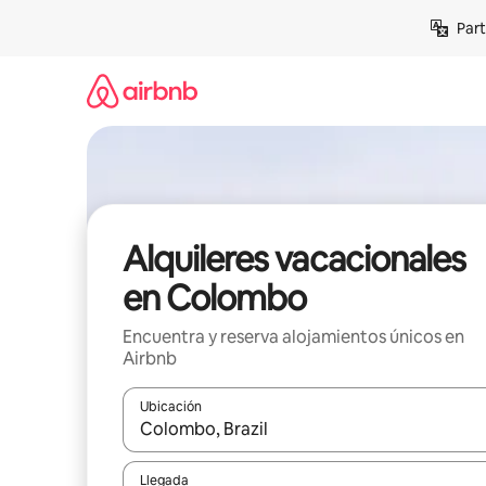
Omite
Part
el
contenido
Alquileres vacacionales
en Colombo
Encuentra y reserva alojamientos únicos en
Airbnb
Ubicación
Cuando los resultados estén disponibles, navega co
Llegada