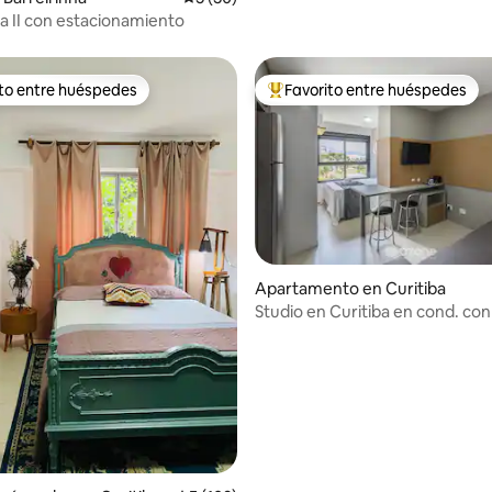
ha II con estacionamiento
ito entre huéspedes
Favorito entre huéspedes
 entre huéspedes preferido
Favorito entre huéspedes prefe
 4.95 de 5, 19 reseñas
Apartamento en Curitiba
Studio en Curitiba en cond. co
PLA0307