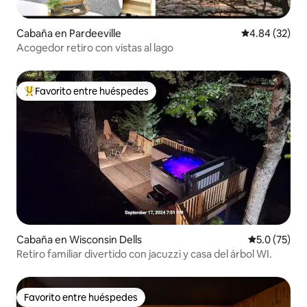
Cabaña en Pardeeville
Calificación p
4.84 (32)
Acogedor retiro con vistas al lago
Favorito entre huéspedes
Favorito entre huéspedes preferido
Cabaña en Wisconsin Dells
Calificación
5.0 (75)
Retiro familiar divertido con jacuzzi y casa del árbol WI.
Favorito entre huéspedes
Favorito entre huéspedes