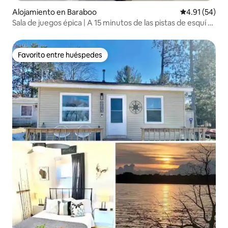
Alojamiento en Baraboo
Calificación 
4.91 (54)
Sala de juegos épica | A 15 minutos de las pistas de esquí y
Dells
Favorito entre huéspedes
Favorito entre huéspedes