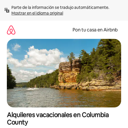
Omite
Parte de la información se tradujo automáticamente. 
el
Mostrar en el idioma original
contenido
Pon tu casa en Airbnb
Alquileres vacacionales en Columbia
County