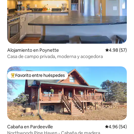
Alojamiento en Poynette
Calificación p
4.98 (57)
Casa de campo privada, moderna y acogedora
Favorito entre huéspedes
Favorito entre huéspedes preferido
Cabaña en Pardeeville
Calificación p
4.96 (54)
Northwoods Pine Haven - Cabaña de madera