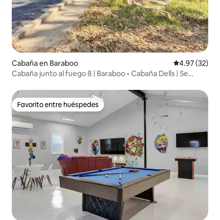
Cabaña en Baraboo
Calificación 
4.97 (32)
Cabaña junto al fuego 8 | Baraboo • Cabaña Dells | Se
admiten mascotas
Favorito entre huéspedes
Favorito entre huéspedes