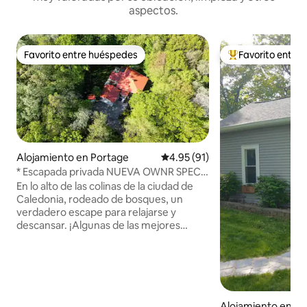
aspectos.
Favorito entre huéspedes
Favorito entre
Favorito entre huéspedes
Favorito entre hu
Alojamiento en Portage
Calificación promedio: 4.95 de 
4.95 (91)
* Escapada privada NUEVA OWNR SPECL
con sauna y jacuzzi
En lo alto de las colinas de la ciudad de
Caledonia, rodeado de bosques, un
verdadero escape para relajarse y
descansar. ¡Algunas de las mejores
pistas de esquí de la zona, tanto Cascade
Mountain como Devil's Head, a pocos
minutos! Amplias ventanas del suelo al
techo con vistas al atardecer. Espacios al
aire libre rodeados de naturaleza, jacuzzi
interior y sauna, además de zona
Alojamiento en B