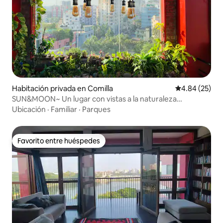
Habitación privada en Comilla
Calificación p
4.84 (25)
SUN&MOON~ Un lugar con vistas a la naturaleza…
Ubicación
·
Familiar
·
Parques
Favorito entre huéspedes
Favorito entre huéspedes