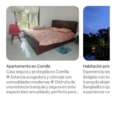
Apartamento en Comilla
Habitación privada
a
Casa segura y protegida en Comilla
Experiencia segura
Bangladesh
🌟 Estancia acogedora y cómoda con
Relájate con toda l
comodidades modernas 🌟 Disfruta de
tranquilo alojamiento. Si vi
una estancia tranquila y segura en este
Bangladés o quier
espacio bien amueblado, perfecto para
experiencia rural 
parejas, profesionales o viajeros solos. 🏡
mejor opción para 
Instalaciones: ✔️ 1 dormitorio + comedor
pueblo rural con 
y sala de estar – Amplio y bien equipado
modernas, aliment
✔️ Artículos básicos de baño
actividades del pu