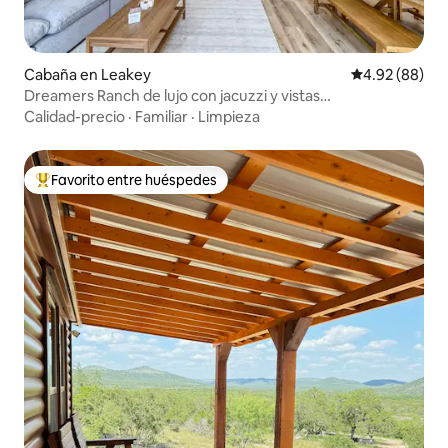
Cabaña en Leakey
Calificación p
4.92 (88)
Dreamers Ranch de lujo con jacuzzi y vistas
impresionantes
Calidad-precio
·
Familiar
·
Limpieza
Favorito entre huéspedes
Favorito entre huéspedes preferido