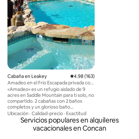
la noche! Cabañas cómodas de 2
dormitorios y 1 b
amuebladas. No hay televisores ni
microondas, pero sí
fogatas, parrilla p
completa, baño y z
libre. Los terrenos también tienen un
parque infantil, c
red de voleibol y acce
admiten mascotas 
Cabaña en Leakey
Calificación promedio: 4.98 de 5
4.98 (163)
Amadeo en el Frío Escapada privada con
piscina y spa
«Amadeo» es un refugio aislado de 9
acres en Saddle Mountain para ti solo, no
compartido. 2 cabañas con 2 baños
completos y un glorioso baño
exterior/ducha junto a la piscina de agua
Ubicación
·
Calidad-precio
·
Exactitud
salada y el spa. Zona de descanso al aire
Servicios populares en alquileres
libre, comedores cubiertos, zona de
vacacionales en Concan
juegos, observación de estrellas junto a
la hoguera. Estamos ubicados a 1 milla