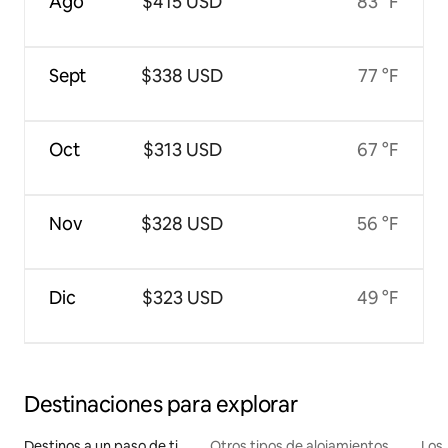
Ago
$415 USD
83 °F
Sept
$338 USD
77 °F
Oct
$313 USD
67 °F
Nov
$328 USD
56 °F
Dic
$323 USD
49 °F
Destinaciones para explorar
Destinos a un paso de ti
Otros tipos de alojamientos
Los 