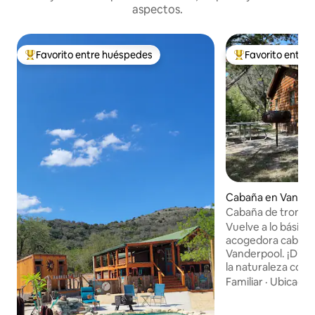
aspectos.
Favorito entre huéspedes
Favorito entre
Favorito entre huéspedes preferido
Favorito entre hu
Cabaña en Vander
Cabaña de troncos
Vuelve a lo básico 
acogedora cabaña
Vanderpool. ¡Disfruta reconectando con
la naturaleza con
el río Sabinal, haz
Familiar
·
Ubicació
parque Lost Maple
disfruta de las est