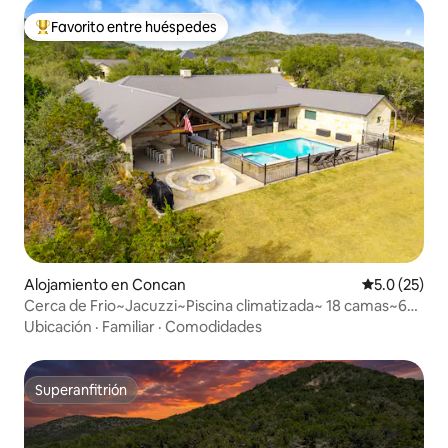
Favorito entre huéspedes
Favorito entre huéspedes preferido
Alojamiento en Concan
Calificación
5.0 (25)
Cerca de Frio~Jacuzzi~Piscina climatizada~ 18 camas~6
dormitorios
Ubicación
·
Familiar
·
Comodidades
Superanfitrión
Superanfitrión