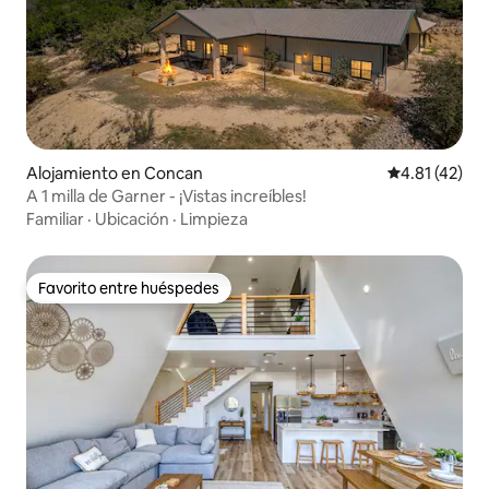
Alojamiento en Concan
Calificación 
4.81 (42)
A 1 milla de Garner - ¡Vistas increíbles!
Familiar
·
Ubicación
·
Limpieza
Favorito entre huéspedes
Favorito entre huéspedes