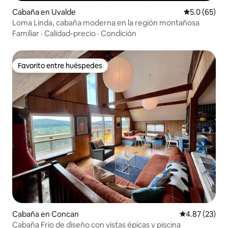
Cabaña en Uvalde
Calificación
5.0 (65)
Loma Linda, cabaña moderna en la región montañosa
Familiar
·
Calidad-precio
·
Condición
Favorito entre huéspedes
Favorito entre huéspedes
Cabaña en Concan
Calificación 
4.87 (23)
Cabaña Frio de diseño con vistas épicas y piscina