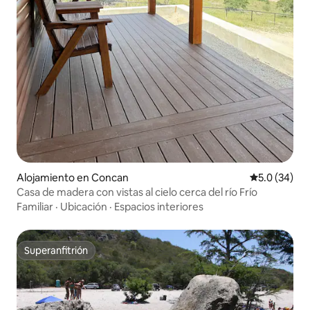
Alojamiento en Concan
Calificación
5.0 (34)
Casa de madera con vistas al cielo cerca del río Frío
Familiar
·
Ubicación
·
Espacios interiores
Superanfitrión
Superanfitrión