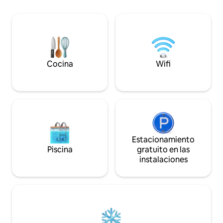
del cruce del río, a 5 minutos de la ciudad
y a 10 minutos de Garner. Hermosas
puestas de sol y vistas a las colinas,
también senderismo. Cada cabaña tiene
cama tamaño queen, loft completo, sofá
futón completo, porches cubiertos.
¡También nos encantan los bebés
Cocina
Wifi
peludos de nuestros huéspedes!
Estacionamiento
Piscina
gratuito en las
instalaciones