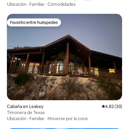
Ubicación
·
Familiar
·
Comodidades
Favorito entre huéspedes
Favorito entre huéspedes
Cabaña en Leakey
Calificación 
4.82 (33)
Timonera de Texas
Ubicación
·
Familiar
·
Moverse por la zona