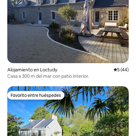
Alojamiento en Loctudy
Calificaci
5 (44)
Casa a 300 m del mar con patio interior.
Favorito entre huéspedes
Favorito entre huéspedes