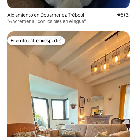
Alojamiento en Douarnenez Tréboul
Calificac
5 (3)
"Ancrémer III, con los pies en el agua"
Favorito entre huéspedes
Favorito entre huéspedes