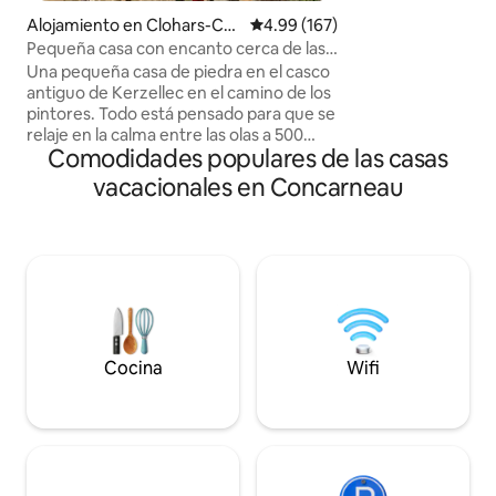
cerrada en pocos 
Alojamiento en Clohars-Car
Calificación promedio: 4.99 de 5
4.99 (167)
costero le llevará 
noët
Pequeña casa con encanto cerca de las
de Concarneau, pl
playas
Una pequeña casa de piedra en el casco
pequeñas calas, a
antiguo de Kerzellec en el camino de los
Porzou. Se puede llegar al
pintores. Todo está pensado para que se
supermercado y la
relaje en la calma entre las olas a 500
minutos andando.
Comodidades populares de las casas
metros al final del camino y el canto de
los pájaros. Le encantará este antiguo
vacacionales en Concarneau
horno de pan del siglo XVIII,
completamente restaurado para una
estancia en el corazón de Pouldu, donde
todo se hace a pie: (en temporada)
panadería, restaurantes, bares, tienda
de comestibles, todo ello rodeado de
seis playas, todas igual de encantadoras
y diferentes entre sí.
Cocina
Wifi