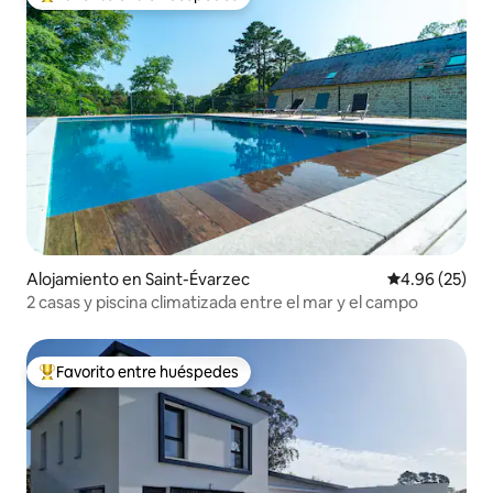
Favorito entre huéspedes preferido
Alojamiento en Saint-Évarzec
Calificación p
4.96 (25)
2 casas y piscina climatizada entre el mar y el campo
Favorito entre huéspedes
Favorito entre huéspedes preferido