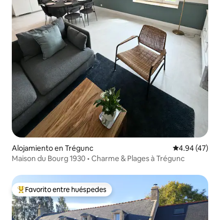
Alojamiento en Trégunc
Calificación 
4.94 (47)
Maison du Bourg 1930 • Charme & Plages à Trégunc
Favorito entre huéspedes
Favorito entre huéspedes preferido