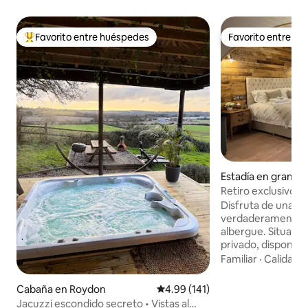
Favorito entre huéspedes
Favorito entre h
Favorito entre huéspedes preferido
Favorito entre h
Estadía en granja 
Retiro exclusivo e
Disfruta de una es
verdaderamente ún
albergue. Situado 
privado, dispondrá
para disfrutar de 
Familiar
·
Calidad-
con pubs galardo
Pickle a solo un pase
Cabaña en Roydon
Calificación promedio: 4.99 de 5
4.99 (141)
favor, ten EN cuenta que:
Jacuzzi escondido secreto • Vistas al