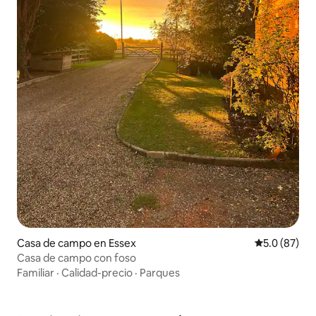
Casa de campo en Essex
Calificación
5.0 (87)
Casa de campo con foso
Familiar
·
Calidad-precio
·
Parques