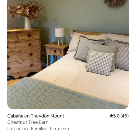
Cabaña en Theydon Mount
Calificación
5.0 (46)
Chestnut Tree Barn
Ubicación
·
Familiar
·
Limpieza