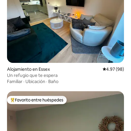
Alojamiento en Essex
Calificación p
4.97 (98)
Un refugio que te espera
Familiar
·
Ubicación
·
Baño
Favorito entre huéspedes
Favorito entre huéspedes preferido