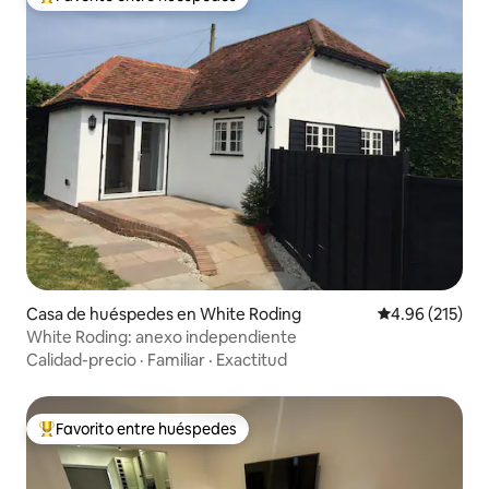
Favorito entre huéspedes preferido
Casa de huéspedes en White Roding
Calificación p
4.96 (215)
White Roding: anexo independiente
Calidad-precio
·
Familiar
·
Exactitud
Favorito entre huéspedes
Favorito entre huéspedes preferido