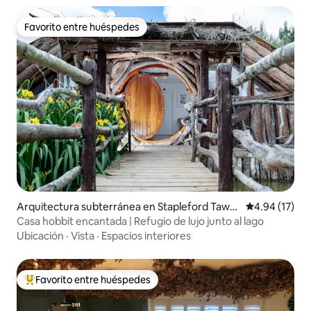
Favorito entre huéspedes
Favorito entre huéspedes
Arquitectura subterránea en Stapleford Tawn
Calificación 
4.94 (17)
ey
Casa hobbit encantada | Refugio de lujo junto al lago
Ubicación
·
Vista
·
Espacios interiores
Favorito entre huéspedes
Favorito entre huéspedes preferido