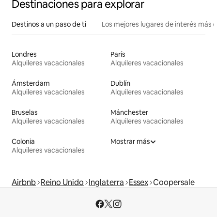
Destinaciones para explorar
Destinos a un paso de ti
Los mejores lugares de interés más 
Londres
París
Alquileres vacacionales
Alquileres vacacionales
Ámsterdam
Dublín
Alquileres vacacionales
Alquileres vacacionales
Bruselas
Mánchester
Alquileres vacacionales
Alquileres vacacionales
Colonia
Mostrar más
Alquileres vacacionales
Airbnb
Reino Unido
Inglaterra
Essex
Coopersale