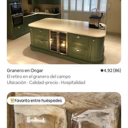
Granero en Ongar
Calificación p
4.92 (86)
El retiro en el granero del campo
Ubicación
·
Calidad-precio
·
Hospitalidad
Favorito entre huéspedes
Favorito entre huéspedes preferido