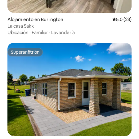
Alojamiento en Burlington
Calificación
5.0 (23)
La casa Sakk
Ubicación
·
Familiar
·
Lavandería
Superanfitrión
Superanfitrión