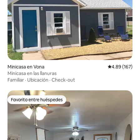
Minicasa en Vona
Calificación pr
4.89 (167)
Minicasa en las llanuras
Familiar
·
Ubicación
·
Check-out
Favorito entre huéspedes
Favorito entre huéspedes