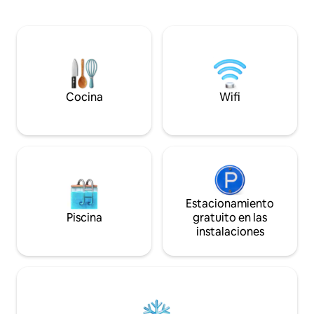
entrenadas son bienvenidas y también
disfruta de la co
tenemos espacio para que algunos
completa. Con una
caballos pasen la noche! La caza en las
mayor comodidad,
cercanías es abundante y los
estancia está dise
avistamientos de vida silvestre están casi
escapada sea ver
garantizados. Ya sea que te quedes una
y rejuvenecedora
noche de paso o vengas a cazar unos
ubicado a una man
días/semanas, ¡nos encantaría tenerte!
eventos y el recint
Cocina
Wifi
Estacionamiento
Piscina
gratuito en las
instalaciones