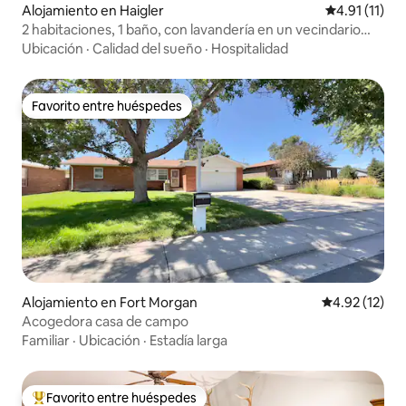
Alojamiento en Haigler
Calificación 
4.91 (11)
2 habitaciones, 1 baño, con lavandería en un vecindario
tranquilo
Ubicación
·
Calidad del sueño
·
Hospitalidad
Favorito entre huéspedes
Favorito entre huéspedes
Alojamiento en Fort Morgan
Calificación 
4.92 (12)
Acogedora casa de campo
Familiar
·
Ubicación
·
Estadía larga
Favorito entre huéspedes
Favorito entre huéspedes preferido