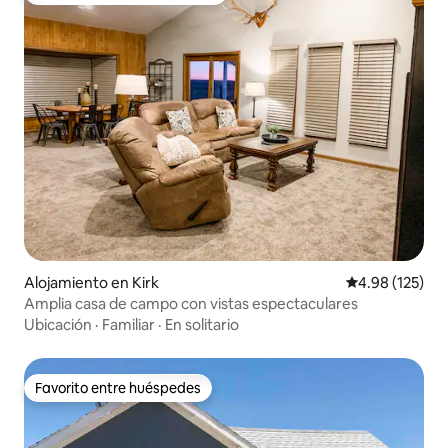
Alojamiento en Kirk
Calificación p
4.98 (125)
Amplia casa de campo con vistas espectaculares
Ubicación
·
Familiar
·
En solitario
Favorito entre huéspedes
Favorito entre huéspedes