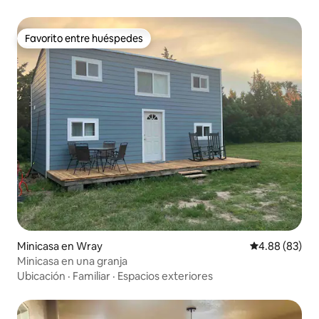
Favorito entre huéspedes
Favorito entre huéspedes
Minicasa en Wray
Calificación p
4.88 (83)
Minicasa en una granja
Ubicación
·
Familiar
·
Espacios exteriores