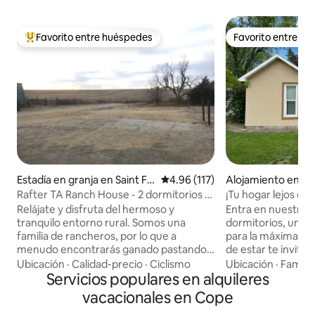
Favorito entre huéspedes
Favorito entre h
Favorito entre huéspedes preferido
Favorito entre h
Estadía en granja en Saint Fr
Calificación promedio: 4.96 de 5
4.96 (117)
Alojamiento en A
ancis
Rafter TA Ranch House - 2 dormitorios -
¡Tu hogar lejos de 
Se admiten mascotas y caballos
Relájate y disfruta del hermoso y
Entra en nuestro p
tranquilo entorno rural. Somos una
dormitorios, un r
familia de rancheros, por lo que a
para la máxima rel
menudo encontrarás ganado pastando
de estar te invita 
cerca y heno siendo embalado en
televisor para el 
Ubicación
·
Calidad-precio
·
Ciclismo
Ubicación
·
Familia
verano. Trae tu bicicleta/zapatillas de
Servicios populares en alquileres
espacio de oficin
tenis para recorrer kilómetros de
trabajar o reflexio
vacacionales en Cope
caminos rurales. ¡Tus mascotas bien
comidas en el ac