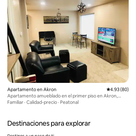
Apartamento en Akron
Calificación p
4.93 (80)
Apartamento amueblado en el primer piso en Akron,
Colorado
Familiar
·
Calidad-precio
·
Peatonal
Destinaciones para explorar
Destinos a un paso de ti