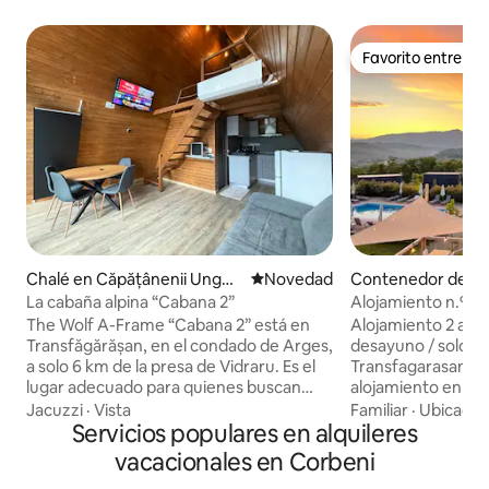
Favorito entre h
Favorito entre h
Chalé en Căpățânenii Ungur
Lugar para hospedarse
Novedad
Contenedor de tr
eni
Corbeni
La cabaña alpina “Cabana 2”
Alojamiento n.º 1 f
adultos + 2 niños
The Wolf A-Frame “Cabana 2” está en
Alojamiento 2 adul
Transfăgărășan, en el condado de Arges,
desayuno / solo de
a solo 6 km de la presa de Vidraru. Es el
Transfagarasan A
lugar adecuado para quienes buscan
alojamiento en bu
tranquilidad, aire fresco y una hermosa
contenedor con su
Jacuzzi
·
Vista
Familiar
·
Ubicació
vista. La cabaña tiene una cocina
Servicios populares en alquileres
la familia (2 adulto
totalmente equipada, Wi-Fi, área de
nuestro glamping 
vacacionales en Corbeni
parrilla, máquina de café espresso,
piscina al aire libr