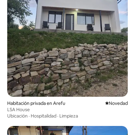
Habitación privada en Arefu
Lugar para ho
Novedad
LSA House
Ubicación
·
Hospitalidad
·
Limpieza