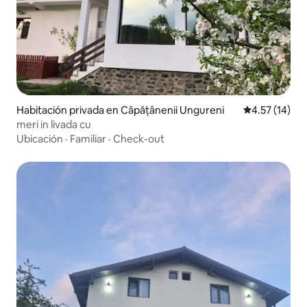
Habitación privada en Căpățânenii Ungureni
Calificación 
4.57 (14)
meri in livada cu
Ubicación
·
Familiar
·
Check-out