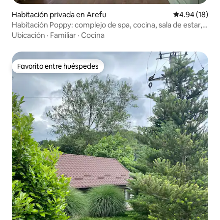
Habitación privada en Arefu
Calificación 
4.94 (18)
Habitación Poppy: complejo de spa, cocina, sala de estar,
zona de parrilla
Ubicación
·
Familiar
·
Cocina
Favorito entre huéspedes
Favorito entre huéspedes