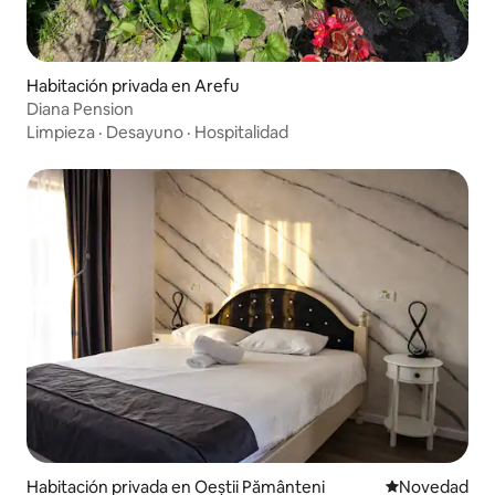
Habitación privada en Arefu
Diana Pension
Limpieza
·
Desayuno
·
Hospitalidad
Habitación privada en Oeștii Pământeni
Lugar para ho
Novedad