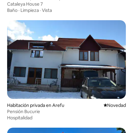
Cataleya House 7
Baño
·
Limpieza
·
Vista
Habitación privada en Arefu
Lugar para ho
Novedad
Pensión Bucurie
Hospitalidad