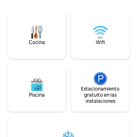
televisión inteligente, lavadora y
de arena o la pist
secadora. En los alrededores puedes
centro de Glampin
explorar algunas de las atracciones más
restaurante abiert
espectaculares de Rumanía:
para el desayuno. E
Transfagarasan, el lago Balea, Valea lui
alojamiento inclu
Stan, senderos de montaña, cascadas y
para 2 adultos y 2 
lugares perfectos para la aventura.
Cocina
Wifi
Estacionamiento
Piscina
gratuito en las
instalaciones