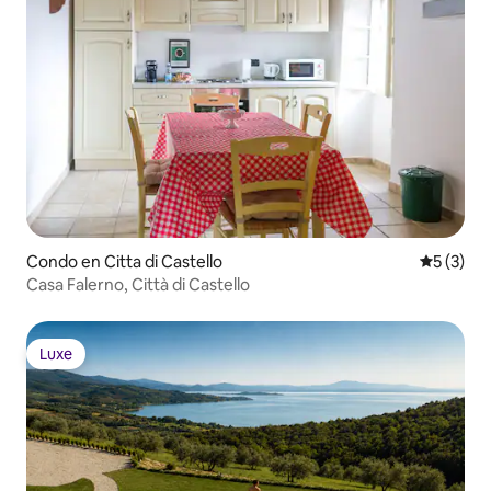
Condo en Citta di Castello
Calificac
5 (3)
Casa Falerno, Città di Castello
Luxe
Luxe