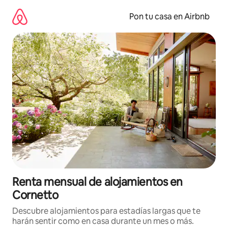
Omite
el
Pon tu casa en Airbnb
contenido
Renta mensual de alojamientos en
Cornetto
Descubre alojamientos para estadías largas que te
harán sentir como en casa durante un mes o más.