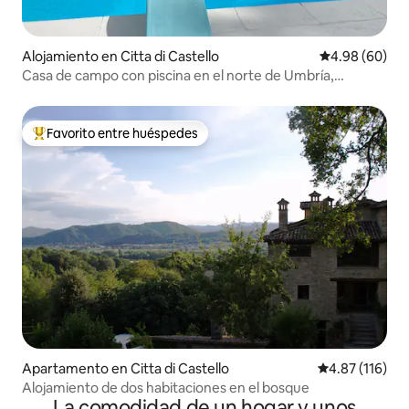
Alojamiento en Citta di Castello
Calificación p
4.98 (60)
Casa de campo con piscina en el norte de Umbría,
frontera con la Toscana
Favorito entre huéspedes
Favorito entre huéspedes preferido
Apartamento en Citta di Castello
Calificación p
4.87 (116)
Alojamiento de dos habitaciones en el bosque
La comodidad de un hogar y unos