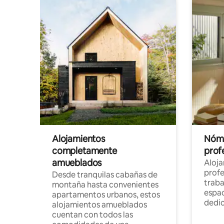
Alojamientos
Nóma
completamente
profe
amueblados
Aloj
profe
Desde tranquilas cabañas de
traba
montaña hasta convenientes
espac
apartamentos urbanos, estos
dedi
alojamientos amueblados
cuentan con todos las