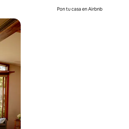
Pon tu casa en Airbnb
o o desliza el dedo.