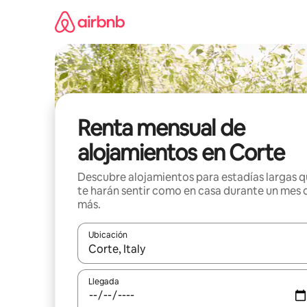
Omite
el
contenido
Renta mensual de
alojamientos en Corte
Descubre alojamientos para estadías largas 
te harán sentir como en casa durante un mes 
más.
Ubicación
Cuando los resultados estén disponibles, navega co
Llegada