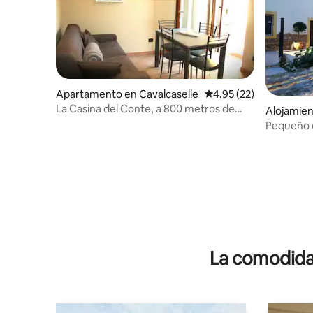
Apartamento en Cavalcaselle
Calificación promedio:
4.95 (22)
La Casina del Conte, a 800 metros de
Alojamien
Gardaland
na
Pequeño 
en el inte
La comodidad