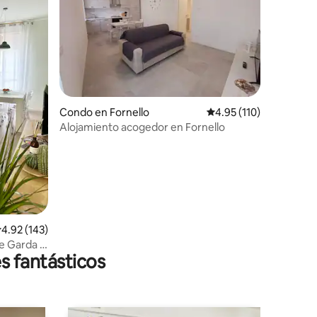
Condo en Fornello
Calificación promedio: 
4.95 (110)
Alojamiento acogedor en Fornello
alificación promedio: 4.92 de 5, 143 reseñas
4.92 (143)
e Garda y
s fantásticos