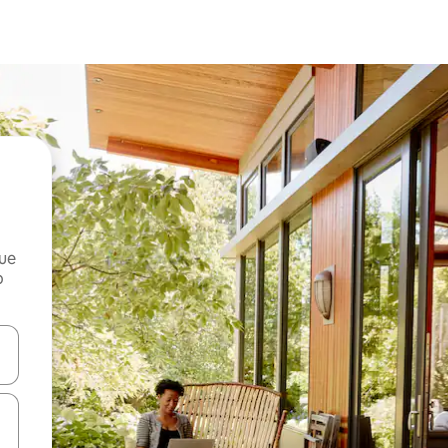
que
o
n las teclas de flecha hacia arriba y hacia abajo o explora con el tact