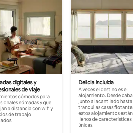
das digitales y
Delicia incluida
sionales de viaje
A veces el destino es el
alojamiento. Desde caba
amientos cómodos para
junto al acantilado hasta
sionales nómadas y que
tranquilas casas flotante
jan a distancia con wifi y
estos alojamientos están
ios de trabajo
llenos de características
cados.
únicas.