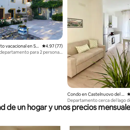
 4.95 de 5, 22 reseñas
to vacacional en So
Calificación promedio: 4.97 de 5, 77 reseñas
4.97 (77)
departamento para 2 personas
rior, cerca del lago de Garda
Condo en Castelnuovo del G
C
arda
Departamento cerca del lago d
 de un hogar y unos precios mensuale
Gardaland