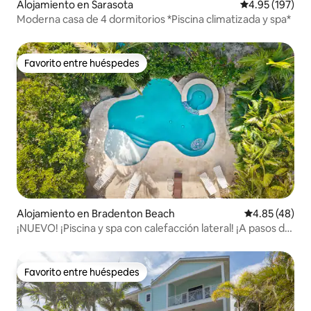
Alojamiento en Sarasota
Calificación p
4.95 (197)
Moderna casa de 4 dormitorios *Piscina climatizada y spa*
Favorito entre huéspedes
Favorito entre huéspedes
Alojamiento en Bradenton Beach
Calificación 
4.85 (48)
¡NUEVO! ¡Piscina y spa con calefacción lateral! ¡A pasos de
la playa!
Favorito entre huéspedes
Favorito entre huéspedes