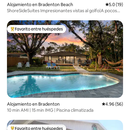
Alojamiento en Bradenton Beach
Calificación
5.0 (19)
ShoreSideSuites Impresionantes vistas al golfo|A pocos
pasos de la playa
Favorito entre huéspedes
Favorito entre huéspedes preferido
Alojamiento en Bradenton
Calificación p
4.96 (56)
10 min AMI | 15 min IMG | Piscina climatizada
Favorito entre huéspedes