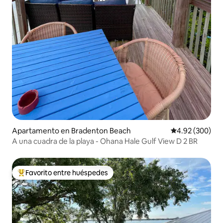
Apartamento en Bradenton Beach
Calificación pr
4.92 (300)
A una cuadra de la playa - Ohana Hale Gulf View D 2 BR
Favorito entre huéspedes
Favorito entre huéspedes preferido