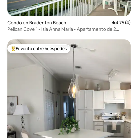
Condo en Bradenton Beach
Calificación
4.75 (4)
Pelican Cove 1 - Isla Anna Maria - Apartamento de 2
dormitorios
Favorito entre huéspedes
Favorito entre huéspedes preferido