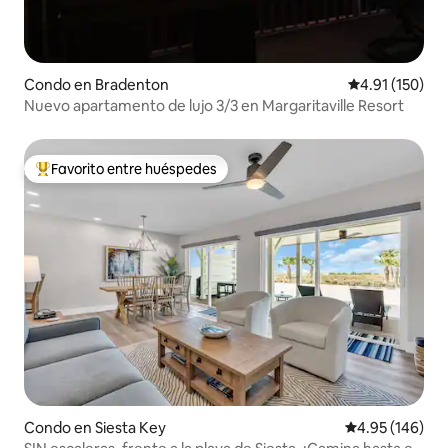
Condo en Bradenton
Calificación p
4.91 (150)
Nuevo apartamento de lujo 3/3 en Margaritaville Resort
Favorito entre huéspedes
Favorito entre huéspedes preferido
Condo en Siesta Key
Calificación pr
4.95 (146)