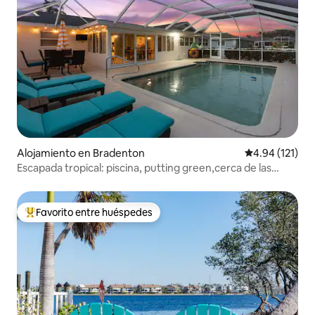
Alojamiento en Bradenton
Calificación p
4.94 (121)
Escapada tropical: piscina, putting green,cerca de las
playas
Favorito entre huéspedes
Favorito entre huéspedes preferido