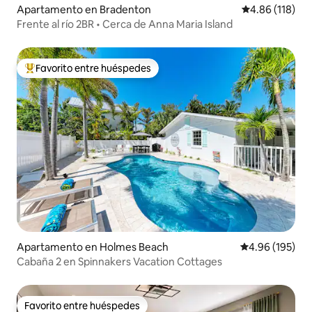
Apartamento en Bradenton
Calificación p
4.86 (118)
Frente al río 2BR • Cerca de Anna Maria Island
Favorito entre huéspedes
Favorito entre huéspedes preferido
Apartamento en Holmes Beach
Calificación pr
4.96 (195)
Cabaña 2 en Spinnakers Vacation Cottages
Favorito entre huéspedes
Favorito entre huéspedes