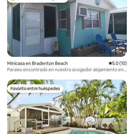
Favorito entre huéspedes preferido
Minicasa en Bradenton Beach
Calificación
5.0 (10)
Paraíso encontrado en nuestro acogedor alojamiento en
Anna Maria
Favorito entre huéspedes
Favorito entre huéspedes