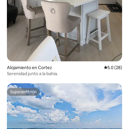
Alojamiento en Cortez
Calificación
5.0 (28)
Serenidad junto a la bahía.
Superanfitrión
Superanfitrión