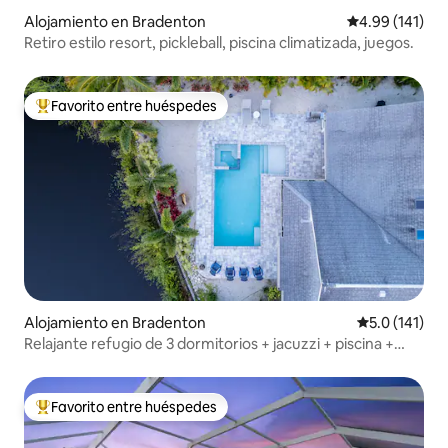
Alojamiento en Bradenton
Calificación p
4.99 (141)
Retiro estilo resort, pickleball, piscina climatizada, juegos.
Favorito entre huéspedes
Favorito entre huéspedes preferido
Alojamiento en Bradenton
Calificación 
5.0 (141)
Relajante refugio de 3 dormitorios + jacuzzi + piscina +
playas + IMG
Favorito entre huéspedes
Favorito entre huéspedes preferido