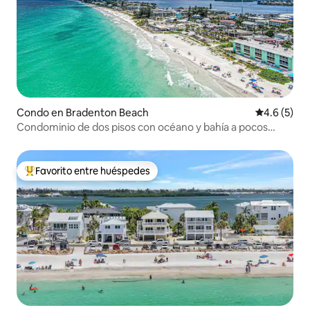
Condo en Bradenton Beach
Calificació
4.6 (5)
Condominio de dos pisos con océano y bahía a pocos
pasos
Favorito entre huéspedes
Favorito entre huéspedes preferido