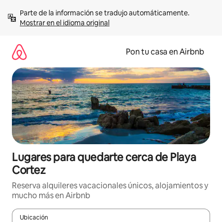
Omite
Parte de la información se tradujo automáticamente. 
el
Mostrar en el idioma original
contenido
Pon tu casa en Airbnb
Lugares para quedarte cerca de Playa
Cortez
Reserva alquileres vacacionales únicos, alojamientos y
mucho más en Airbnb
Ubicación