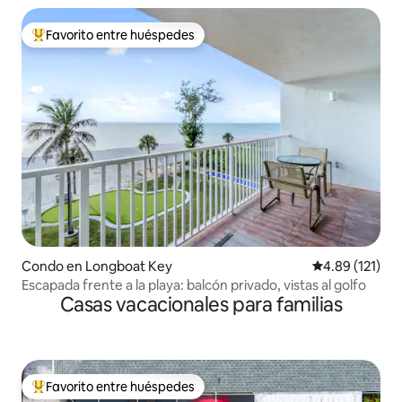
Favorito entre huéspedes
Favorito entre huéspedes preferido
Condo en Longboat Key
Calificación p
4.89 (121)
Escapada frente a la playa: balcón privado, vistas al golfo
Casas vacacionales para familias
Favorito entre huéspedes
Favorito entre huéspedes preferido