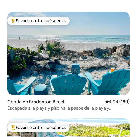
Favorito entre huéspedes
Favorito entre huéspedes preferido
Condo en Bradenton Beach
Calificación pr
4.94 (189)
Escapada a la playa y piscina, a pasos de la playa y
restaurantes
Favorito entre huéspedes
Favorito entre huéspedes preferido