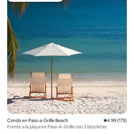
Favorito entre huéspedes
Condo en Pass-a-Grille Beach
Calificación p
4.99 (175)
Frente a la playa en Pass-A-Grille con 2 bicicletas