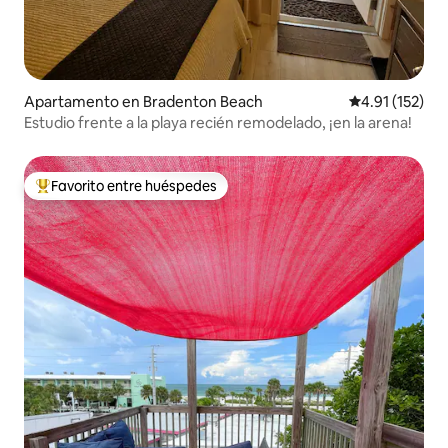
Apartamento en Bradenton Beach
Calificación p
4.91 (152)
Estudio frente a la playa recién remodelado, ¡en la arena!
Favorito entre huéspedes
Favorito entre huéspedes preferido