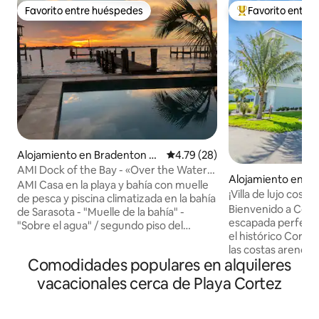
Favorito entre huéspedes
Favorito entre
Favorito entre huéspedes
Favorito entre hu
Alojamiento en Bradenton B
Calificación promedio: 4.79 de 
4.79 (28)
each
AMI Dock of the Bay - «Over the Water»,
Alojamiento en C
2ª planta
AMI Casa en la playa y bahía con muelle
¡Villa de lujo cost
de pesca y piscina climatizada en la bahía
Bienvenido a Coasta
de Sarasota - "Muelle de la bahía" -
escapada perfecta 
"Sobre el agua" / segundo piso del
el histórico Corte
dúplex • ¡Vistas increíbles del agua +
las costas arenosas
pájaros + vida silvestre + luces
Comodidades populares en alquileres
Este espacioso ref
nocturnas! • ¡Relájate con los peces
niveles combina 
saltando y los pájaros volando a lo largo
vacacionales cerca de Playa Cortez
con el encanto de
de 1 de solo 34 muelles codiciados al sur
ofreciendo impresi
del puente Cortez! • ¡Pesca en nuestro
bahía y un sinfín