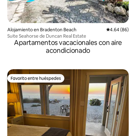
Alojamiento en Bradenton Beach
Calificación p
4.64 (86)
Suite Seahorse de Duncan Real Estate
Apartamentos vacacionales con aire
acondicionado
Favorito entre huéspedes
Favorito entre huéspedes