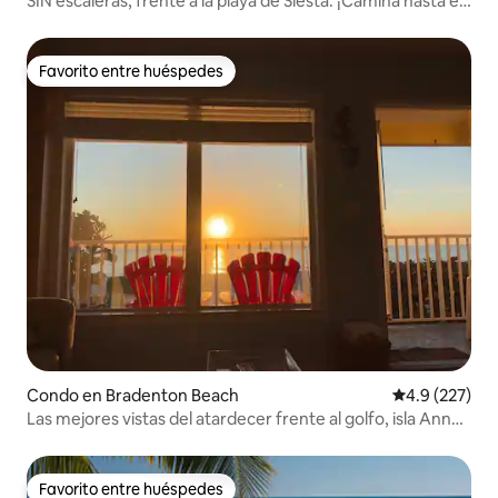
SIN escaleras, frente a la playa de Siesta. ¡Camina hasta el
pueblo!
Favorito entre huéspedes
Favorito entre huéspedes
Condo en Bradenton Beach
Calificación 
4.9 (227)
Las mejores vistas del atardecer frente al golfo, isla Anna
Maria
Favorito entre huéspedes