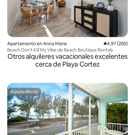
Apartamento en Anna Maria
Calificación pr
4.97 (200)
Beach Don't Kill My Vibe de Beach Boutique Rentals
Otros alquileres vacacionales excelentes
cerca de Playa Cortez
Superanfitrión
Superanfitrión