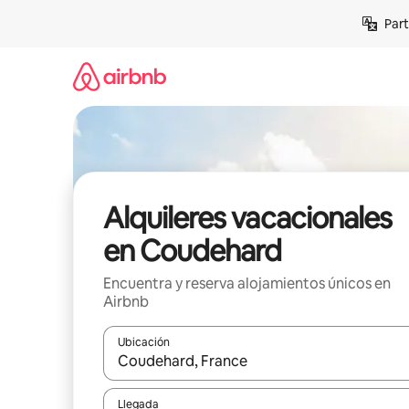
Omite
Part
el
contenido
Alquileres vacacionales
en Coudehard
Encuentra y reserva alojamientos únicos en
Airbnb
Ubicación
Cuando los resultados estén disponibles, navega co
Llegada