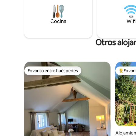
Crouttes, (18 km), pueblo de
instalaci
Camembert (16 km), pueblo de Livarot
granja de
(27 km) Numerosos caminos señalizados
renovado
Cocina
Wifi
para agradables paseos desde la casa
original.
Otros aloj
Favorito entre huéspedes
Favor
Favorito entre huéspedes
Favorito
Alojamien