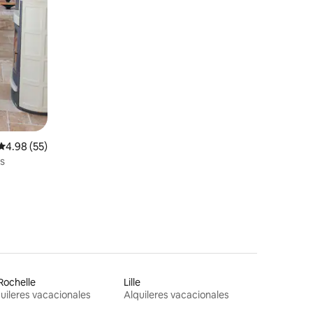
Calificación promedio: 4.98 de 5, 55 reseñas
4.98 (55)
es
Rochelle
Lille
uileres vacacionales
Alquileres vacacionales