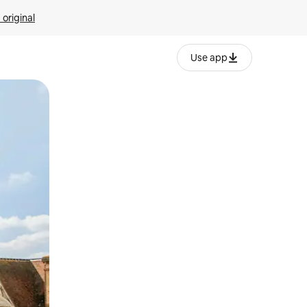
 original
Use app
o o desliza el dedo.