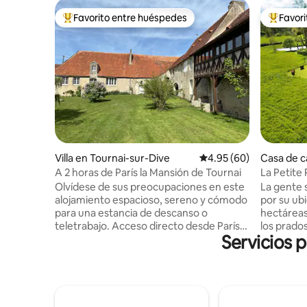
Favorito entre huéspedes
Favor
Favorito entre huéspedes preferido
Favorito
Villa en Tournai-sur-Dive
Calificación promedio:
4.95 (60)
Casa de c
A 2 horas de París la Mansión de Tournai
La Petite
normand
Olvídese de sus preocupaciones en este
La gente s
alojamiento espacioso, sereno y cómodo
por su ubi
para una estancia de descanso o
hectáreas
teletrabajo. Acceso directo desde París
los prado
Servicios 
Montparnasse a Argentan En el sitio
diamante 
histórico de Chambois Muy cerca del
disfrutar 
campo de golf de 18 hoyos del Bief en
una natur
Tournai, el haras du Pin (13 km) , el castillo
excepcion
de Falaise(22 km) y la Suiza normanda.
embargo,
Visitas cercanas: Granja sidrera en
comodidad 