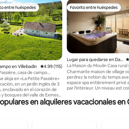
ito entre huéspedes
Favorito entre huéspedes
 entre huéspedes preferido
Favorito entre huéspedes
Lugar para quedarse en Da
C
mblainville
La Maison du Moulin Casa rural 
 4.95 de 5, 60 reseñas
ampo en Villebadin
Calificación promedio: 4.99 de 5, 115 reseñas
4.99 (115)
baño turco privado
Charmante maison de village o
 Passière, casa de campo
perdrez la notion du temps ave
a
e aloja en «La Petite Passière»
espace spa entièrement privé 
cación, en un jardín inglés de 3
par l’intérieur. Un niveau est consacré à la
, enclavado en el corazón de
détente avec jacuzzi et hamm
s y bosques del valle de Exmes,
traditionnel avec ciel étoilé. U
populares en alquileres vacacionales e
del país de Auge. Así se puede
Bluetooth est intégré pour prof
del aire puro y la tranquilidad de
votre playlist à la lueur des bou
aleza virgen, con paisajes
Cuisine équipée pour un bon c
ales de 360 grados. Sin
fraîchement moulu ou un repas
 también nos quedamos por la
tête. Coin salon avec tv conne
y la calidad de las