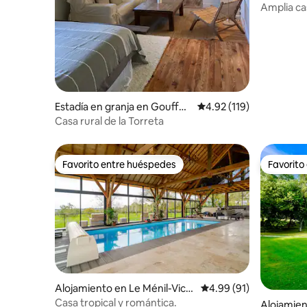
Amplia cas
Estadía en granja en Gouffer
Calificación promedio: 
4.92 (119)
n en Auge
Casa rural de la Torreta
Favorito entre huéspedes
Favorito
Favorito entre huéspedes
Favorito
Alojamiento en Le Ménil-Vico
Calificación promedio:
4.99 (91)
mte
Casa tropical y romántica.
Alojamie