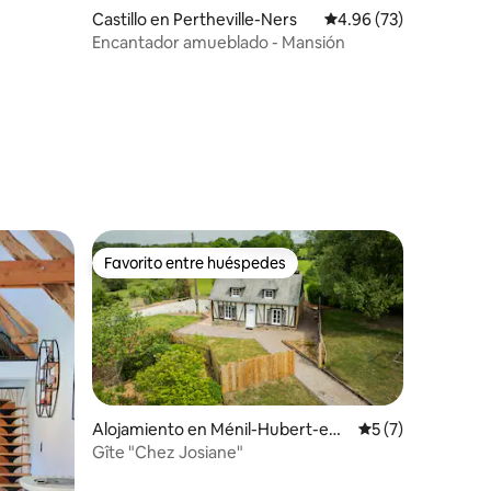
Castillo en Pertheville-Ners
Calificación promedio:
4.96 (73)
Encantador amueblado - Mansión
Favorito entre huéspedes
rido
Favorito entre huéspedes
Alojamiento en Ménil-Hubert-en-
Calificación prom
5 (7)
Exmes
Gîte "Chez Josiane"