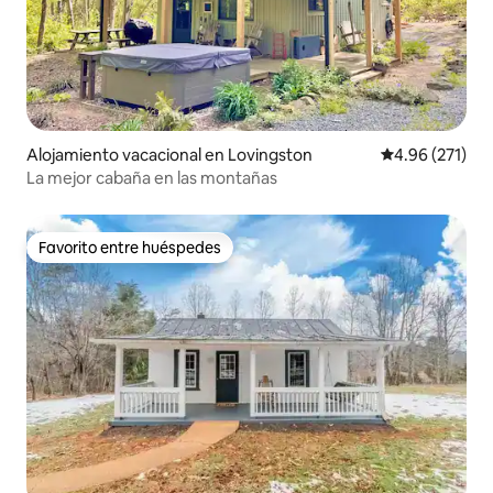
Alojamiento vacacional en Lovingston
Calificación p
4.96 (271)
La mejor cabaña en las montañas
Favorito entre huéspedes
Favorito entre huéspedes