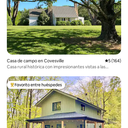
Casa de campo en Covesville
Calificació
5 (164)
Casa rural histórica con impresionantes vistas a las
montañas
Favorito entre huéspedes
Favorito entre huéspedes preferido