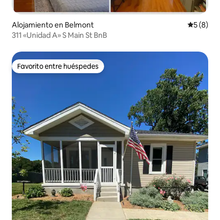
Alojamiento en Belmont
Calificac
5 (8)
311 «Unidad A» S Main St BnB
Favorito entre huéspedes
Favorito entre huéspedes