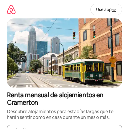
Omite
el
Use app
contenido
Renta mensual de alojamientos en
Cramerton
Descubre alojamientos para estadías largas que te
harán sentir como en casa durante un mes o más.