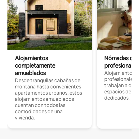
Alojamientos
Nómadas digit
completamente
profesionales 
amueblados
Alojamientos 
profesionales 
Desde tranquilas cabañas de
trabajan a dist
montaña hasta convenientes
espacios de tr
apartamentos urbanos, estos
dedicados.
alojamientos amueblados
cuentan con todos las
comodidades de una
vivienda.