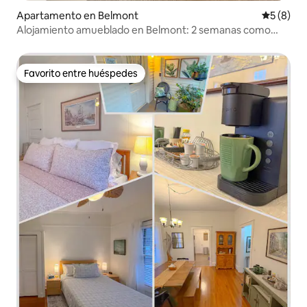
Apartamento en Belmont
Calificac
5 (8)
Alojamiento amueblado en Belmont: 2 semanas como
mínimo
Favorito entre huéspedes
Favorito entre huéspedes