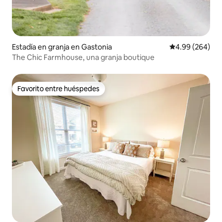
Estadía en granja en Gastonia
Calificación pr
4.99 (264)
The Chic Farmhouse, una granja boutique
Favorito entre huéspedes
Favorito entre huéspedes