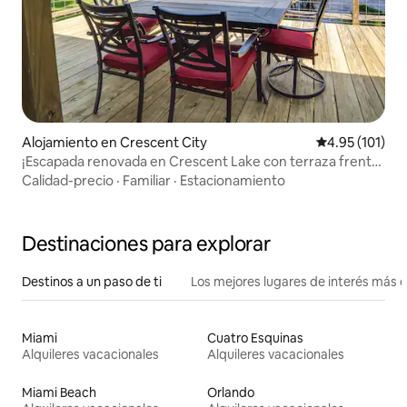
Alojamiento en Crescent City
Calificación p
4.95 (101)
¡Escapada renovada en Crescent Lake con terraza frente
al mar!
Calidad-precio
·
Familiar
·
Estacionamiento
Destinaciones para explorar
Destinos a un paso de ti
Los mejores lugares de interés más 
Miami
Cuatro Esquinas
Alquileres vacacionales
Alquileres vacacionales
Miami Beach
Orlando