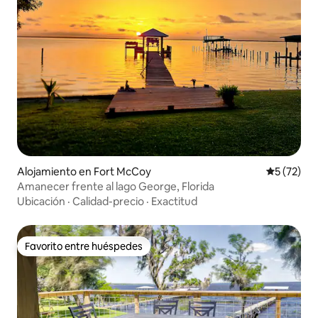
Alojamiento en Fort McCoy
Calificaci
5 (72)
Amanecer frente al lago George, Florida
Ubicación
·
Calidad-precio
·
Exactitud
Favorito entre huéspedes
Favorito entre huéspedes