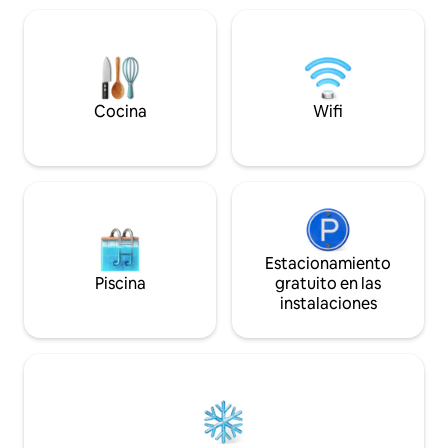
privada, baloncesto, juego de lanzar
playas de la costa est
sacos de maíz y pesca! Se admiten
a los vecinos en e
mascotas con aprobación Cámaras en la
para tener una ag
propiedad 1 cámara ubicada en la
junto al fuego. A p
entrada 1 timbre Ring en la puerta
tiendas de comesti
principal. LA CHIMENEA NO ESTÁ
el centro de la ci
Cocina
Wifi
DISPONIBLE PARA SU USO DURANTE LA
PRIMAVERA Y EL VERANO
Estacionamiento
Piscina
gratuito en las
instalaciones