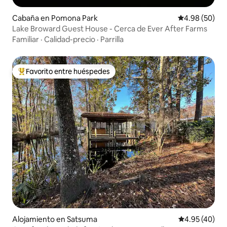
Cabaña en Pomona Park
Calificación p
4.98 (50)
Lake Broward Guest House - Cerca de Ever After Farms
Familiar
·
Calidad-precio
·
Parrilla
Favorito entre huéspedes
Favorito entre huéspedes preferido
Alojamiento en Satsuma
Calificación 
4.95 (40)