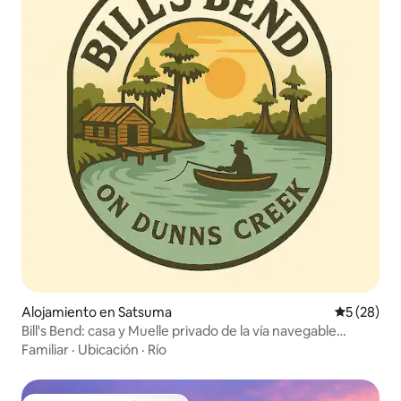
Alojamiento en Satsuma
Calificaci
5 (28)
Bill's Bend: casa y Muelle privado de la vía navegable
principal
Familiar
·
Ubicación
·
Río