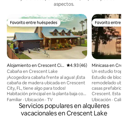
aspectos.
Favorito entre huéspedes
Favorito entre h
Favorito entre huéspedes
Favorito entre h
Alojamiento en Crescent Cit
Calificación promedio: 4.93 de 
4.93 (46)
Minicasa en Cresc
y
Cabaña en Crescent Lake
Un estudio tropic
costera
¡Acogedora cabaña frente al agua! ¡Esta
Estudio de bloque 
cabaña de madera ubicada en Crescent
remodelado ubica
City, FL, tiene algo para todos!
casas prefabricada
Habitación principal en la planta baja con
Crescent. Esta exuberante casa tropical
cama tamaño king, 2 habitaciones
y su barrio tienen 
Familiar
·
Ubicación
·
TV
Ubicación
·
Calida
extragrandes en la planta alta con cama
Servicios populares en alquileres
Florida. El interior incluye muebles
tamaño king, cama tamaño queen, cama
nuevos y decoració
vacacionales en Crescent Lake
matrimonial y 3 camas individuales
Un refugio perfec
Lavadora y secadora ¡Sala de juegos,
se escape o una so
piscina privada, jacuzzi, cancha de tenis
y aún así conduzca