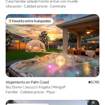
Casa familiar aislada frente al mar con muelle
Ubicación
·
Calidad-precio
·
Caminata
Favorito entre huéspedes
Favorito entre huéspedes preferido
Alojamiento en Palm Coast
Calificaci
5 (19)
Sky Dome | Jacuzzi | Fogata | Minigolf
Familiar
·
Calidad-precio
·
Playa