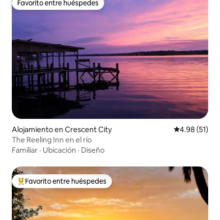
Favorito entre huéspedes
Favorito entre huéspedes
Alojamiento en Crescent City
Calificación 
4.98 (51)
The Reeling Inn en el río
Familiar
·
Ubicación
·
Diseño
Favorito entre huéspedes
Favorito entre huéspedes preferido