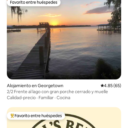
Favorito entre huéspedes
Favorito entre huéspedes
Alojamiento en Georgetown
Calificación p
4.85 (65)
2/2 Frente al lago con gran porche cerrado y muelle
Calidad-precio
·
Familiar
·
Cocina
Favorito entre huéspedes
Favorito entre huéspedes preferido