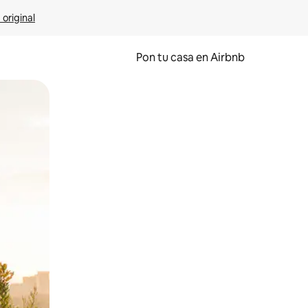
 original
Pon tu casa en Airbnb
o o desliza el dedo.