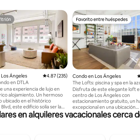
itrión
Favorito entre huéspedes
itrión
Favorito entre huéspedes
4.99 de 5, 515 reseñas
 Los Ángeles
Calificación promedio: 4.87 de 5, 235 reseñas
4.87 (235)
Condo en Los Ángeles
C
ondo en DTLA
The Lofts: piscina y spa en la az
estacionamiento gratuito, DTL
de una experiencia de lujo en
Disfruta de este elegante loft e
rico alojamiento. Un hermoso
centro de Los Ángeles con
 ubicado en el histórico
estacionamiento gratuito, un h
lvd, este edificio solía ser la
excepcional en una ubicación
res en alquileres vacacionales cerca 
 disfraces más grande del
inmejorable. Perfecto para fami
scina en la azotea y jacuzzi con
espacio único cuenta con una
aún mejor. Excelentes servicios,
sala de estar, una cocina total
fantástica y bien provisto. Este
equipada, un dormitorio privad
o hogar y está destinado a ser
baño completo. Relájate en la 