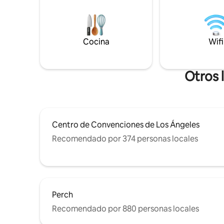
un oasis/
televisores 4k (Netflix gratuito, HBOMax
respeta a
y AppleTV+), estacionamiento para 2
normas de
coches con cargador eléctrico de nivel 2.
celebrar f
Nota: No se permiten reuniones sociales
Cocina
Wifi
entrada a
ni noches ruidosas hasta tarde. Interior =
requieren
1015 pies cuadrados. Cubierta = 300 pies
identidad
cuadrados.
Otros 
Centro de Convenciones de Los Ángeles
Recomendado por 374 personas locales
Perch
Recomendado por 880 personas locales