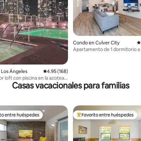
4.96 de 5, 610 reseñas
Condo en Culver City
C
Apartamento de 1 dormitorio a
de Sony Pictures y Venice Cana
 Los Ángeles
Calificación promedio: 4.95 de 5, 168 reseñas
4.95 (168)
 loft con piscina en la azotea,
Casas vacacionales para familias
arcamiento GRATUITO
ito entre huéspedes
Favorito entre huéspedes
 entre huéspedes preferido
Favorito entre huéspedes prefe