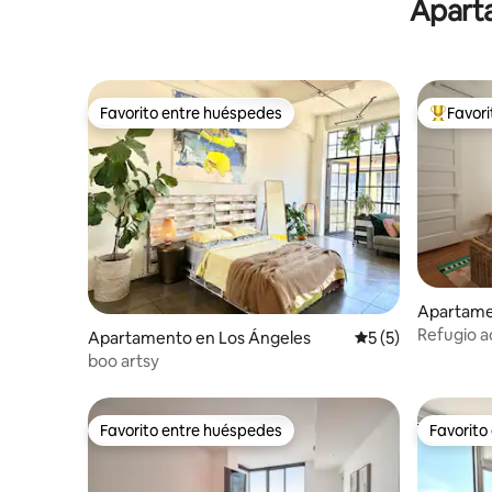
Aparta
Favorito entre huéspedes
Favor
Favorito entre huéspedes
Favorito
Apartame
s
Refugio 
Apartamento en Los Ángeles
Calificación prome
5 (5)
estaciona
boo artsy
gastronó
Favorito entre huéspedes
Favorito
Favorito entre huéspedes
Favorito