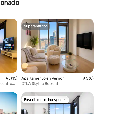
cionado
Superanfitrión
Superanfitrión
Calificación promedio: 5 de 5, 15 reseñas
5 (15)
Apartamento en Vernon
Calificación prome
5 (6)
l centro
DTLA Skyline Retreat
vado
Favorito entre huéspedes
Favorito entre huéspedes