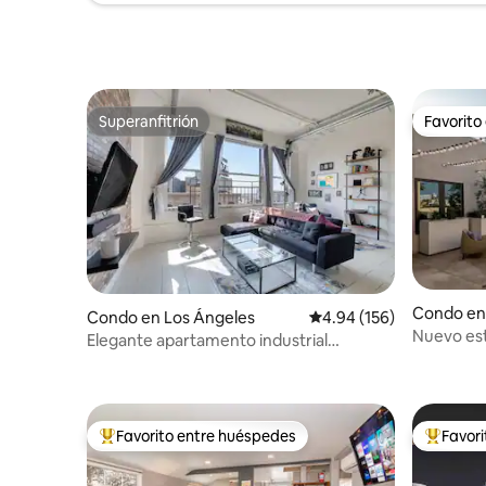
Superanfitrión
Favorito
Superanfitrión
Favorito
Condo en
Condo en Los Ángeles
Calificación promedio: 
4.94 (156)
Nuevo est
Elegante apartamento industrial
moderno con piscina en la azotea
Favorito entre huéspedes
Favor
Favorito entre huéspedes preferido
Favorito