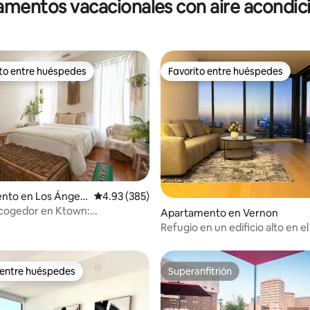
mentos vacacionales con aire acondi
superlimpio. 2 dormitorios
ito entre huéspedes
Favorito entre huéspedes
 entre huéspedes preferido
Favorito entre huéspedes
nto en Los Ángele
Calificación promedio: 4.93 de 5, 385 reseñas
4.93 (385)
acogedor en Ktown:
dio: 5 de 5, 5 reseñas
Apartamento en Vernon
miento gratuito + paraíso
Refugio en un edificio alto en e
mico
de Los Ángeles con balcón pri
 entre huéspedes
Superanfitrión
 entre huéspedes
Superanfitrión