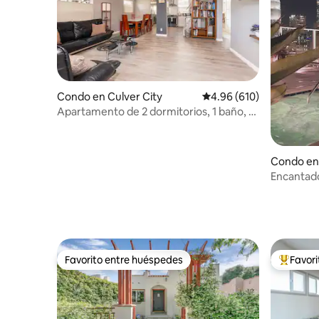
Condo en Culver City
Calificación promedio: 
4.96 (610)
Apartamento de 2 dormitorios, 1 baño, a
5 minutos de LAX
Condo en
Encantador
spa y ap
Favorito entre huéspedes
Favor
Favorito entre huéspedes
Favorito