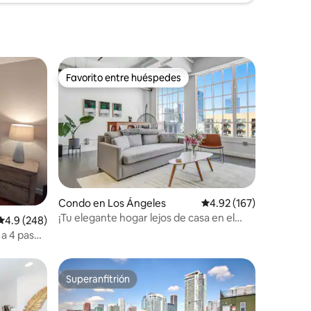
Favorito entre huéspedes
Favorito entre huéspedes
Condo en Los Ángeles
Calificación promedio: 
4.92 (167)
¡Tu elegante hogar lejos de casa en el
Calificación promedio: 4.9 de 5, 248 reseñas
4.9 (248)
centro de Los Ángeles!
a 4 pasos
Superanfitrión
Superanfitrión