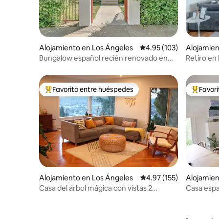
Alojamiento en Los Ángeles
Calificación promedio: 
4.95 (103)
Alojamie
rk
Bungalow español recién renovado en
Retiro en 
Silver Lake
eléctricos
Favorito entre huéspedes
Favor
Favorito entre huéspedes preferido
Favorito
Alojamiento en Los Ángeles
Calificación promedio: 
4.97 (155)
Alojamien
Casa del árbol mágica con vistas 2
Casa espa
dormitorios/1,5 baños
trasero, 