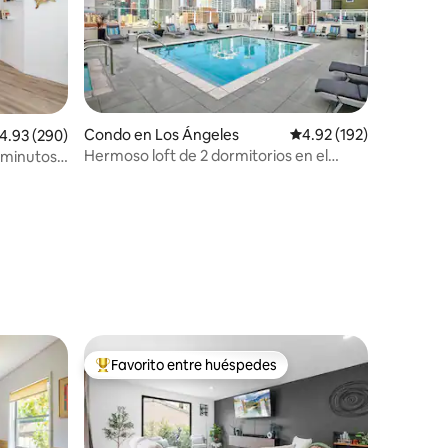
Condo en Los Ángeles
Calificación promedio: 
4.92 (192)
alificación promedio: 4.93 de 5, 290 reseñas
4.93 (290)
Hermoso loft de 2 dormitorios en el
 minutos
centro de Los Ángeles con piscina en la
ls
azotea
Favorito entre huéspedes
rido
Favorito entre huéspedes preferido