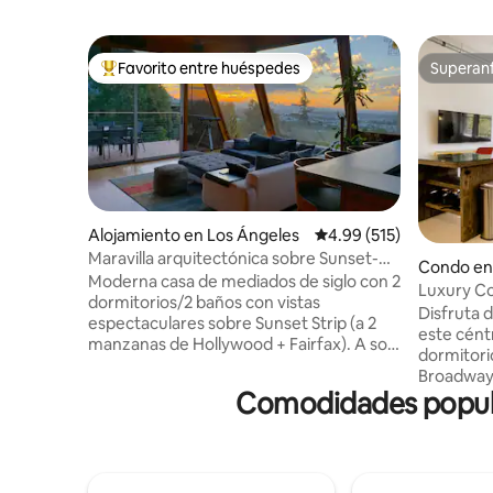
Favorito entre huéspedes
Superanf
Favorito entre huéspedes preferido
Superanf
Alojamiento en Los Ángeles
Calificación promedio: 
4.99 (515)
Maravilla arquitectónica sobre Sunset-
Condo en
WeHo con vistas
Moderna casa de mediados de siglo con 2
Luxury C
dormitorios/2 baños con vistas
Disfruta 
espectaculares sobre Sunset Strip (a 2
este cént
manzanas de Hollywood + Fairfax). A solo
dormitorio
unas manzanas de la acción, pero muy
Broadway B
privado y tranquilo. Renovaciones
Comodidades popula
tienda de
recientes desde el techo hasta los
mundo. Pi
cimientos, sistema de calefacción/aire
una vista 
acondicionado, wifi de 1 Giga/seg,
ubicación 
cableado de entrada y salida con 11
es nuestr
altavoces, proyector de cine + dos