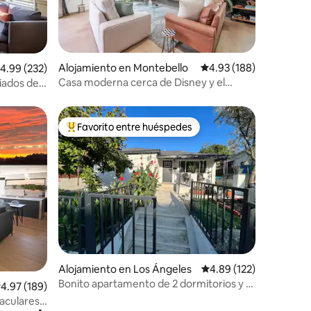
Alojamiento en Montebello
Calificación promedio: 
4.93 (188)
alificación promedio: 4.99 de 5, 232 reseñas
4.99 (232)
Casa moderna cerca de Disney y el
iados de
centro de Los Ángeles
Favorito entre huéspedes
rido
Favorito entre huéspedes preferido
Alojamiento en Los Ángeles
Calificación promedio: 
4.89 (122)
Bonito apartamento de 2 dormitorios y 1
alificación promedio: 4.97 de 5, 189 reseñas
4.97 (189)
baño junto a Echo Park
taculares,