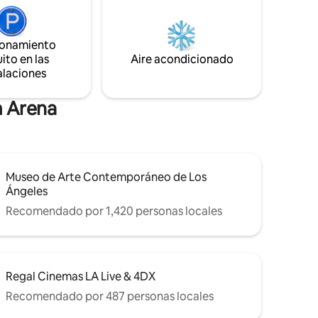
Ángeles. Esta unidad es la única del
mientras
edificio con ventanas insonorizadas
ad.
instaladas para un sueño cómodo. ➜
s
ionamiento
Piscina en la azotea, jacuzzi, cabaña y
das y
ito en las
Aire acondicionado
gimnasio ➜ Estacionamiento gratuito
te loft
alaciones
seguro para 1 vehículo (los hoteles
a de
cobran $ 50 por noche) ➜ Espacio de 740
a
pies cuadrados/68m ²
ngeles!
m Arena
Museo de Arte Contemporáneo de Los
Ángeles
Recomendado por 1,420 personas locales
Regal Cinemas LA Live & 4DX
Recomendado por 487 personas locales