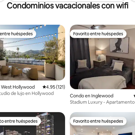
Condominios vacacionales con wifi
 entre huéspedes
Favorito entre huéspedes
 entre huéspedes
Favorito entre huéspedes
 West Hollywood
Calificación promedio: 4.95 de 5, 121 reseñas
4.95 (121)
4.94 de 5, 156 reseñas
udio de lujo en Hollywood
Condo en Inglewood
Stadium Luxury - Apartamento 
de SOFI
ito entre huéspedes
Favorito entre huéspedes
 entre huéspedes preferido
Favorito entre huéspedes