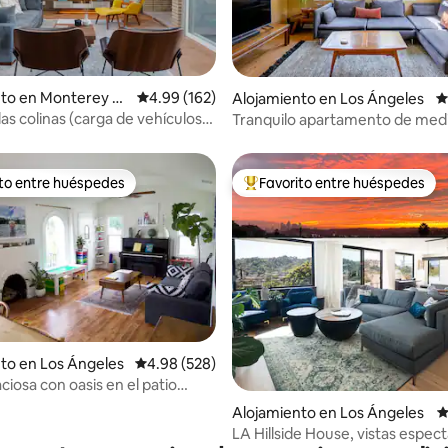
4.95 de 5, 103 reseñas
nto en Monterey Pa
Calificación promedio: 4.99 de 5, 162 reseñas
4.99 (162)
Alojamiento en Los Ángeles
C
las colinas (carga de vehículos
Tranquilo apartamento de med
 de nivel 2)
siglo con jardín en Silver Lake
ito entre huéspedes
Favorito entre huéspedes
 entre huéspedes preferido
Favorito entre huéspedes prefe
4.97 de 5, 155 reseñas
to en Los Ángeles
Calificación promedio: 4.98 de 5, 528 reseñas
4.98 (528)
ciosa con oasis en el patio
apta para niños y mascotas
Alojamiento en Los Ángeles
C
LA Hillside House, vistas espec