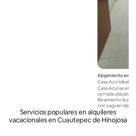
integral con desayunador equipada con
refrigerador, cafetera, horno de
microondas, extractor, tostador,
licuadora. Patio trasero y mesa de jardín.
seguridad privada, camara dirigida a
puerta y garage, colchones inflables
extras.
Alojamiento en Tu
Casa Azul ideal pa
Casa Azul se encuentr
cerrada ubicándose
libramiento la joy
con zaguán ideal p
Servicios populares en alquileres
tiene un concepto
sala comedor y co
vacacionales en Cuautepec de Hinojosa
untencilios vacíos
comal,platos,taza
para guisar como es sal, pimienta, azúcar