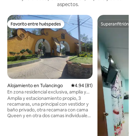
aspectos.
Favorito entre huéspedes
Superanfitrión
Favorito entre huéspedes
Superanfitrión
Alojamiento en Tulancingo
Calificación promedio: 4.94 de 
4.94 (81)
En zona residencial exclusiva, amplia y
cómoda.
Amplia y estacionamiento propio, 3
recamaras, una principal con vestidor y
baño privado, otra recamara con cama
Queen y en otra dos camas individuales,
planta baja dos camas individuales. 2 1/2
baño, sala, otra sala con tv, sofá cama,
cama matrimonial., Comedor, cocina