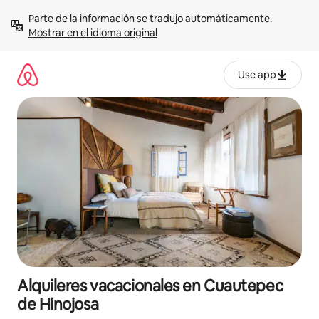
Omite
Parte de la información se tradujo automáticamente. 
el
Mostrar en el idioma original
contenido
Use app
Alquileres vacacionales en Cuautepec
de Hinojosa