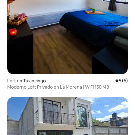
Loft en Tulancingo
Calificac
5 (6)
Moderno Loft Privado en La Morena | WiFi 150 MB