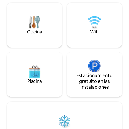
café, la sona pri
por 2 recamaras g
una litera , el bañ
dos recamaras por
patio poste
Cocina
Wifi
Estacionamiento
Piscina
gratuito en las
instalaciones