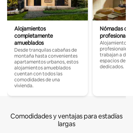
Alojamientos
Nómadas digit
completamente
profesionales 
amueblados
Alojamientos 
profesionales 
Desde tranquilas cabañas de
trabajan a dist
montaña hasta convenientes
espacios de tr
apartamentos urbanos, estos
dedicados.
alojamientos amueblados
cuentan con todos las
comodidades de una
vivienda.
Comodidades y ventajas para estadías
largas