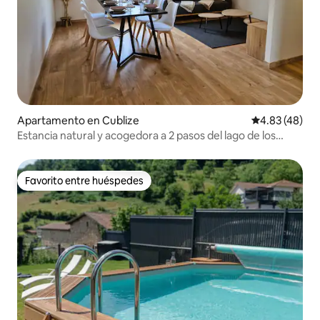
Apartamento en Cublize
Calificación 
4.83 (48)
Estancia natural y acogedora a 2 pasos del lago de los
Abetos
Favorito entre huéspedes
Favorito entre huéspedes