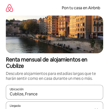
Omite
el
Pon tu casa en Airbnb
contenido
Renta mensual de alojamientos en
Cublize
Descubre alojamientos para estadías largas que te
harán sentir como en casa durante un mes o más.
Ubicación
Cuando los resultados estén disponibles, navega con las teclas d
Llegada