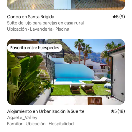
Condo en Santa Brígida
Calificac
5 (9)
Suite de lujo para parejas en casa rural
Ubicación
·
Lavandería
·
Piscina
Favorito entre huéspedes
Favorito entre huéspedes
Alojamiento en Urbanización la Suerte
Calificaci
5 (18)
Agaete_Val ley
Familiar
·
Ubicación
·
Hospitalidad