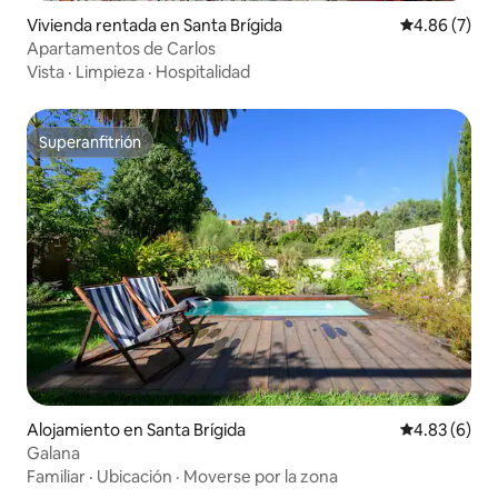
Vivienda rentada en Santa Brígida
Calificación
4.86 (7)
Apartamentos de Carlos
Vista
·
Limpieza
·
Hospitalidad
Superanfitrión
Superanfitrión
Alojamiento en Santa Brígida
Calificación
4.83 (6)
Galana
Familiar
·
Ubicación
·
Moverse por la zona