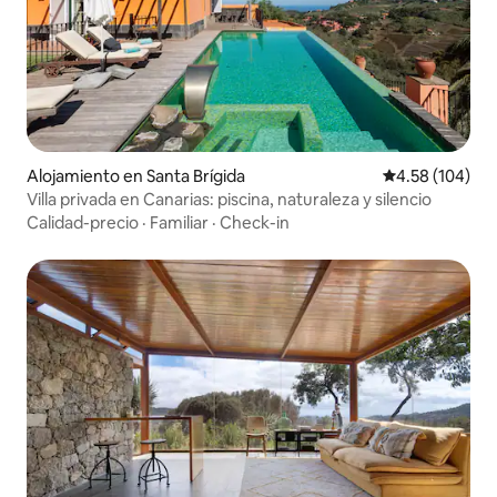
Alojamiento en Santa Brígida
Calificación pr
4.58 (104)
Villa privada en Canarias: piscina, naturaleza y silencio
Calidad-precio
·
Familiar
·
Check-in