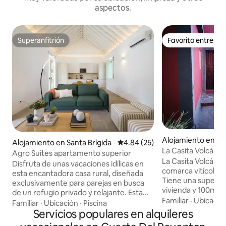
aspectos.
Superanfitrión
Favorito entre h
Superanfitrión
Favorito entre h
Alojamiento en La
Alojamiento en Santa Brígida
Calificación promedio: 4.84 de 
4.84 (25)
Gran Canaria
La Casita Volcán
Agro Suites apartamento superior
La Casita Volcán es
Disfruta de unas vacaciones idílicas en
comarca vitícola d
esta encantadora casa rural, diseñada
Tiene una superfi
exclusivamente para parejas en busca
vivienda y 100m2 d
de un refugio privado y relajante. Esta
Dispone de dos ha
Familiar
·
Ubicació
casa rural te brinda la oportunidad de
Familiar
·
Ubicación
·
Piscina
cama de matrimoni
escapar del bullicio de la ciudad y
Servicios populares en alquileres
camas individuales 
sumergirte en un oasis de tranquilidad.