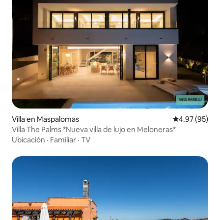
Villa en Maspalomas
Calificación p
4.97 (95)
Villa The Palms *Nueva villa de lujo en Meloneras*
Ubicación
·
Familiar
·
TV