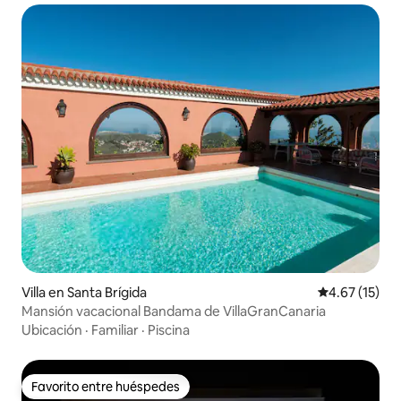
Villa en Santa Brígida
Calificación 
4.67 (15)
Mansión vacacional Bandama de VillaGranCanaria
Ubicación
·
Familiar
·
Piscina
Favorito entre huéspedes
Favorito entre huéspedes