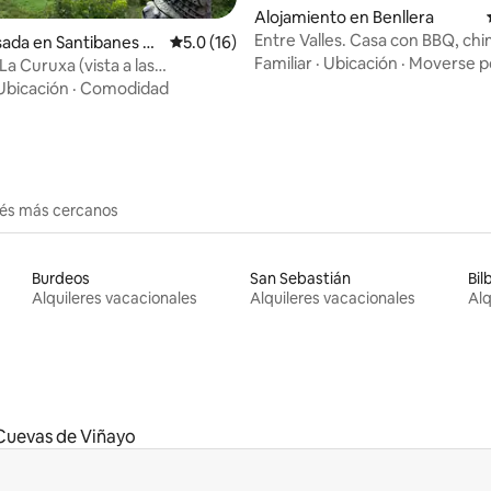
 4.96 de 5, 98 reseñas
Alojamiento en Benllera
Entre Valles. Casa con BBQ, ch
ada en Santibanes D
Calificación promedio: 5.0 de 5, 16 reseñas
5.0 (16)
hidromasaje
Familiar
·
Ubicación
·
Moverse po
 La Curuxa (vista a las
)
Ubicación
·
Comodidad
erés más cercanos
Burdeos
San Sebastián
Bil
Alquileres vacacionales
Alquileres vacacionales
Alq
Cuevas de Viñayo