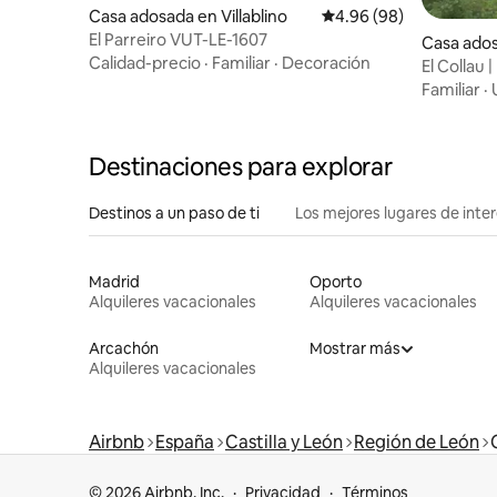
Casa adosada en Villablino
Calificación promedio:
4.96 (98)
El Parreiro VUT-LE-1607
Casa ados
Calidad-precio
·
Familiar
·
Decoración
e Murias
El Collau |
montañas
Familiar
·
Destinaciones para explorar
Destinos a un paso de ti
Los mejores lugares de int
Madrid
Oporto
Alquileres vacacionales
Alquileres vacacionales
Arcachón
Mostrar más
Alquileres vacacionales
Airbnb
España
Castilla y León
Región de León
© 2026 Airbnb, Inc.
Privacidad
Términos