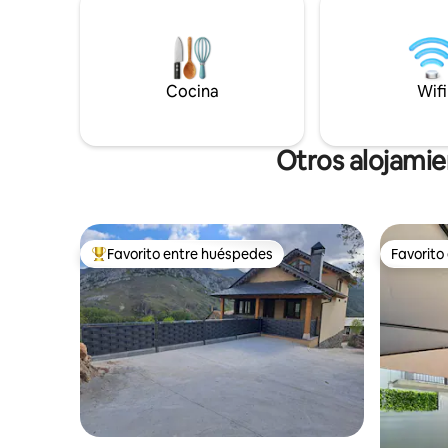
Barbacoa y Horno de Leña. -Piscina de
piedra natural con una zona de Solárium.
-Fuentes, Jardines y amplias terrazas.
Cocina
Wifi
Otros alojamie
Favorito entre huéspedes
Favorito
Favorito entre huéspedes preferido
Favorito