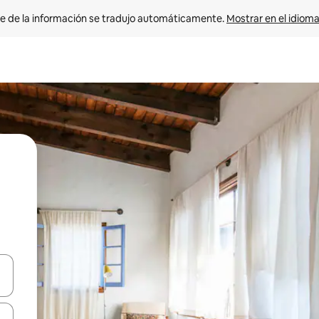
e de la información se tradujo automáticamente. 
Mostrar en el idioma
n las teclas de flecha hacia arriba y hacia abajo o explora con el tact