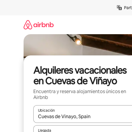
Omite
Part
el
contenido
Alquileres vacacionales
en Cuevas de Viñayo
Encuentra y reserva alojamientos únicos en
Airbnb
Ubicación
Cuando los resultados estén disponibles, navega co
Llegada