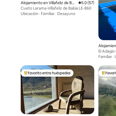
Alojamiento en Villafeliz de Bab
Calificación promedio
5.0 (57)
ia
Cueto Larama-Villafeliz de Babia LE-860
Ubicación
·
Familiar
·
Desayuno
Alojamien
El Adagio
1361
Familiar
·
Favorito entre huéspedes
Favor
Favorito entre huéspedes preferido
Favorito