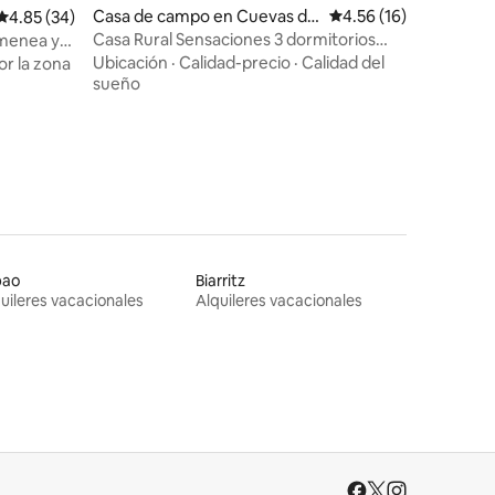
Casa de campo en Cuevas de
Calificación promedio:
4.56 (16)
Calificación promedio: 4.85 de 5, 34 reseñas
4.85 (34)
Vinayo
Casa Rural Sensaciones 3 dormitorios
imenea y
con jardin
Ubicación
·
Calidad-precio
·
Calidad del
r la zona
sueño
bao
Biarritz
uileres vacacionales
Alquileres vacacionales