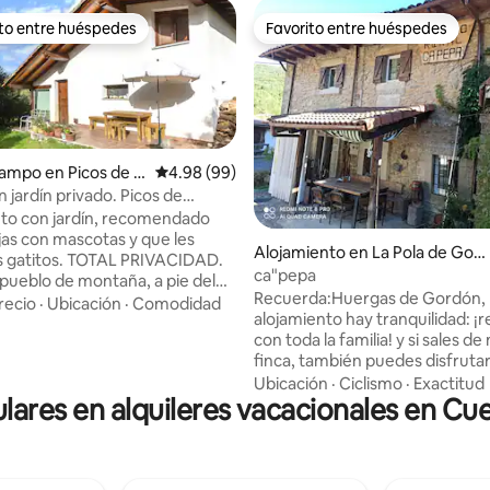
ito entre huéspedes
Favorito entre huéspedes
 entre huéspedes preferido
Favorito entre huéspedes
en Picos de E
Calificación promedio: 4.98 de 5, 99 reseñas
4.98 (99)
 jardín privado. Picos de
to con jardín, recomendado
4.95 de 5, 116 reseñas
jas con mascotas y que les
Alojamiento en La Pola de Gord
s gatitos. TOTAL PRIVACIDAD.
ón
ca"pepa
 pueblo de montaña, a pie del
Recuerda:Huergas de Gordón, 
cional de Picos de Europa, no
recio
·
Ubicación
·
Comodidad
alojamiento hay tranquilidad: ¡r
 tiendas. Desde la casa se
con toda la familia! y si sales de
alizar rutas de senderismo y
finca, también puedes disfrutar
a montaña. Escuela de
rutas que puede hacer toda la f
Ubicación
·
Ciclismo
·
Exactitud
ulares en alquileres vacacionales en Cu
pie o en bicicleta, y los profesiona
20 minut.). WIFI. TV MOVISTAR
Mountain Bike en las pistas de l
imos 3 km por buena carretera
alfa.El río Bernesga famoso ent
a con espectaculares vistas.
aficionados a la pesca es otra o
CONEXIÓN y LIBERTAD ¡ESTÁIS
nada despreciable para relajars
RA CASA!.