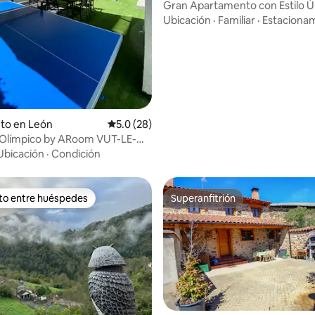
Gran Apartamento con Estilo Ú
: 5.0 de 5, 57 reseñas
Ubicación
·
Familiar
·
Estaciona
to en León
Calificación promedio: 5.0 de 5, 28 reseñas
5.0 (28)
 Olímpico by ARoom VUT-LE-
Ubicación
·
Condición
ito entre huéspedes
Superanfitrión
 entre huéspedes preferido
Superanfitrión