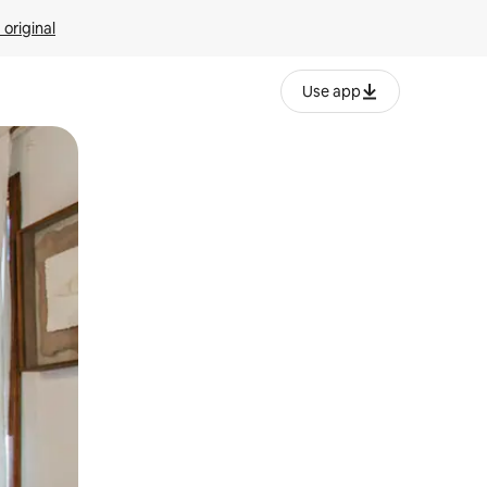
 original
Use app
o o desliza el dedo.