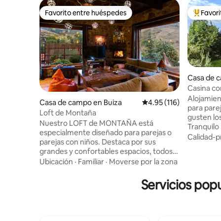
Favorito entre huéspedes
Favor
Favorito entre huéspedes
Favorito
Casa de campo 
uropa
Casina con
Europa.
Alojamien
Casa de campo en Buiza
Calificación promedio: 
4.95 (116)
para pare
Loft de Montaña
gusten lo
Nuestro LOFT de MONTAÑA está
Tranquilo
especialmente diseñado para parejas o
Parque Na
Calidad-p
parejas con niños. Destaca por sus
hay bar ni
grandes y confortables espacios, todos
pueden re
ellos con fantásticas vistas a las
Ubicación
·
Familiar
·
Moverse por la zona
media-alt
montañas. -Salón chimenea con vistas
escalada. Ciudad más próxima CANGAS
panorámicas. -Cocina muy bien
Servicios pop
DE ONÍS (
equipada. -Cama abatible de matrimonio
PLUS. Últ
y sofá cama. -Baño completo en piedra
de montañ
Natural. -Porche panorámico
PAZ, DES
climatizado. -Cocina de Verano con
EN VUEST