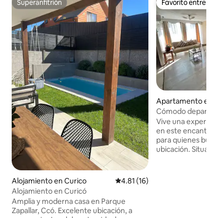
Superanfitrión
Favorito entre h
Superanfitrión
Favorito entre h
Apartamento en C
Cómodo departam
personas.
Vive una experien
en este encantado
para quienes buscan descanso y buena
ubicación. Situado
residencial, ofrec
conectividad a s
farmacias, centros
Alojamiento en Curico
Calificación promedio: 4.81 de 
4.81 (16)
vías de acceso a la c
Alojamiento en Curicó
departamento dis
Amplia y moderna casa en Parque
habitaciones, un 
Zapallar, Ccó. Excelente ubicación, a
living-comedor y 