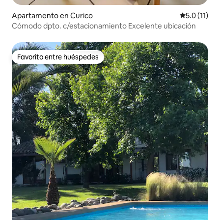
Apartamento en Curico
Calificación
5.0 (11)
Cómodo dpto. c/estacionamiento Excelente ubicación
Favorito entre huéspedes
Favorito entre huéspedes