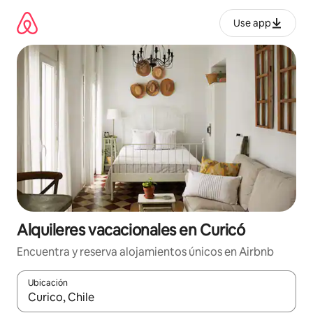
Omite
el
Use app
contenido
Alquileres vacacionales en Curicó
Encuentra y reserva alojamientos únicos en Airbnb
Ubicación
Cuando los resultados estén disponibles, navega con las teclas d