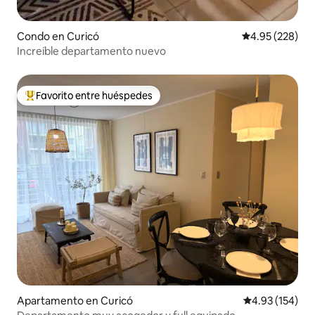
Condo en Curicó
Calificación pr
4.95 (228)
Increíble departamento nuevo
Favorito entre huéspedes
Favorito entre huéspedes preferido
Apartamento en Curicó
Calificación p
4.93 (154)