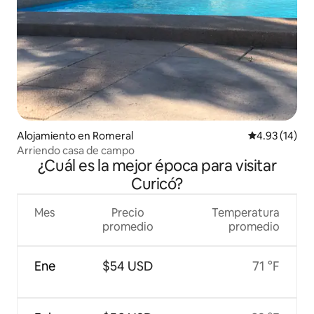
Alojamiento en Romeral
Calificación 
4.93 (14)
Arriendo casa de campo
¿Cuál es la mejor época para visitar
Curicó?
Mes
Precio
Temperatura
promedio
promedio
Ene
$54 USD
71 °F