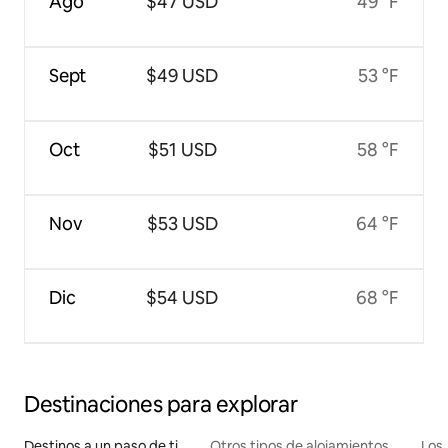
Ago
$47 USD
49 °F
Sept
$49 USD
53 °F
Oct
$51 USD
58 °F
Nov
$53 USD
64 °F
Dic
$54 USD
68 °F
Destinaciones para explorar
Destinos a un paso de ti
Otros tipos de alojamientos
Los 