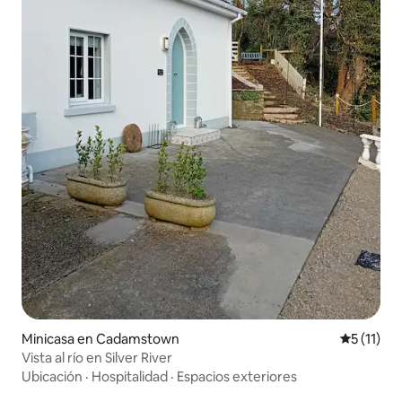
Minicasa en Cadamstown
Calificaci
5 (11)
Vista al río en Silver River
Ubicación
·
Hospitalidad
·
Espacios exteriores