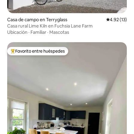
Casa de campo en Terryglass
Calificación 
4.92 (13)
Casa rural Lime Kiln en Fuchsia Lane Farm
Ubicación
·
Familiar
·
Mascotas
Favorito entre huéspedes
Favorito entre huéspedes preferido