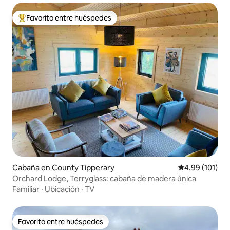
Favorito entre huéspedes
Favorito entre huéspedes preferido
Cabaña en County Tipperary
Calificación p
4.99 (101)
Orchard Lodge, Terryglass: cabaña de madera única
Familiar
·
Ubicación
·
TV
Favorito entre huéspedes
Favorito entre huéspedes