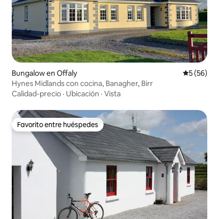
Bungalow en Offaly
Calificaci
5 (56)
Hynes Midlands con cocina, Banagher, Birr
Calidad-precio
·
Ubicación
·
Vista
Favorito entre huéspedes
Favorito entre huéspedes