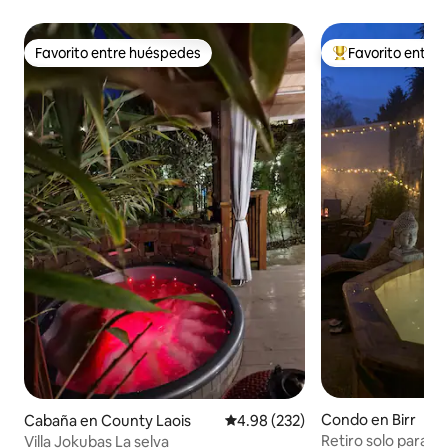
Favorito entre huéspedes
Favorito entre
Favorito entre huéspedes
Favorito entre hu
Condo en Birr
Cabaña en County Laois
Calificación promedio: 4.98 de 5
4.98 (232)
Retiro solo para ad
Villa Jokubas La selva