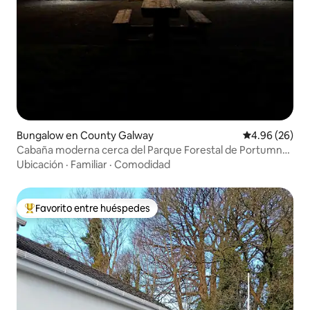
Bungalow en County Galway
Calificación p
4.96 (26)
Cabaña moderna cerca del Parque Forestal de Portumna
con capacidad para 6 personas
Ubicación
·
Familiar
·
Comodidad
Favorito entre huéspedes
Favorito entre huéspedes preferido