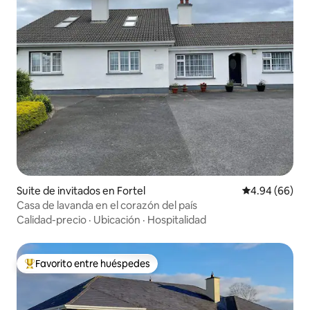
Suite de invitados en Fortel
Calificación p
4.94 (66)
Casa de lavanda en el corazón del país
Calidad-precio
·
Ubicación
·
Hospitalidad
Favorito entre huéspedes
Favorito entre huéspedes preferido