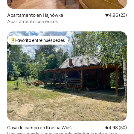
Apartamento en Hajnówka
Calificación p
4.96 (23)
Apartamento con erizos
Favorito entre huéspedes
Favorito entre huéspedes preferido
Casa de campo en Krasna Wieś
Calificación p
4.98 (50)
Una casa desde la que se puede admirar la naturaleza