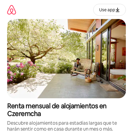
Omite
el
Use app
contenido
Renta mensual de alojamientos en
Czeremcha
Descubre alojamientos para estadías largas que te
harán sentir como en casa durante un mes o más.