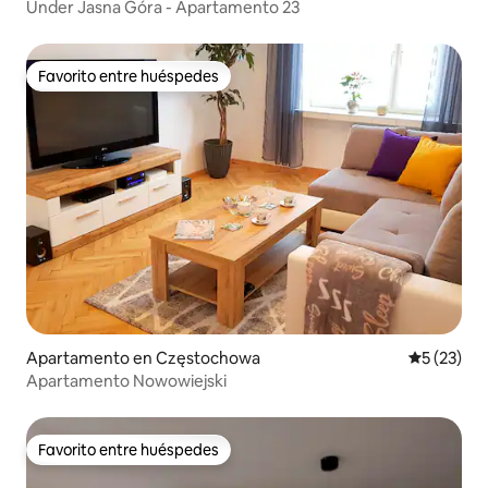
Under Jasna Góra - Apartamento 23
Favorito entre huéspedes
Favorito entre huéspedes
Apartamento en Częstochowa
Calificaci
5 (23)
Apartamento Nowowiejski
Favorito entre huéspedes
Favorito entre huéspedes