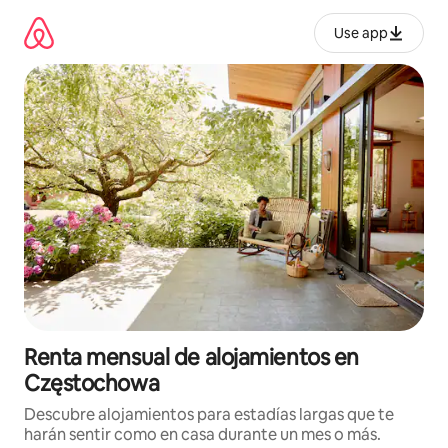
Omite
el
Use app
contenido
Renta mensual de alojamientos en
Częstochowa
Descubre alojamientos para estadías largas que te
harán sentir como en casa durante un mes o más.