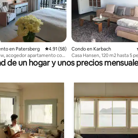
 4.92 de 5, 26 reseñas
nto en Patersberg
Calificación promedio: 4.91 de 5, 58 reseñas
4.91 (58)
Condo en Karbach
ew, acogedor apartamento con
Casa Hansen, 120 m2 hasta 5 p
 de un hogar y unos precios mensuale
s vistas