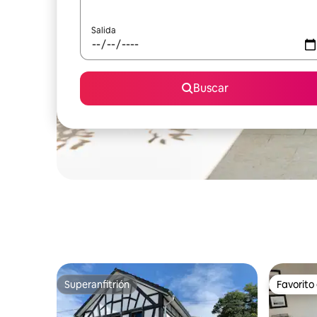
Salida
Buscar
Superanfitrión
Favorito
Superanfitrión
Favorito