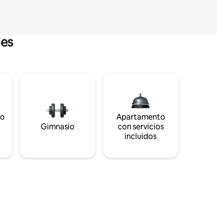
les
to
Apartamento
s
Gimnasio
con servicios
incluidos