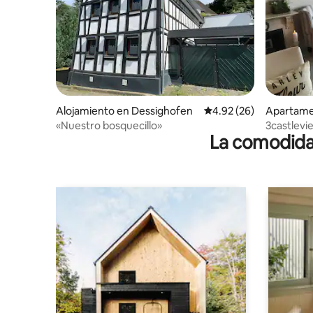
Alojamiento en Dessighofen
Calificación promedio:
4.92 (26)
Apartame
«Nuestro bosquecillo»
3castlevi
La comodidad
magnífica