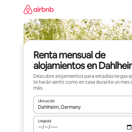
Omite
el
contenido
Renta mensual de
alojamientos en Dahlhe
Descubre alojamientos para estadías largas 
te harán sentir como en casa durante un mes 
más.
Ubicación
Cuando los resultados estén disponibles, navega co
Llegada