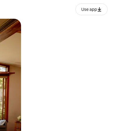
Use app
o o desliza el dedo.