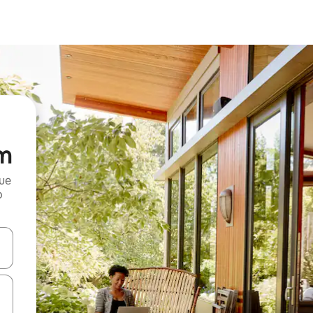
im
que
o
n las teclas de flecha hacia arriba y hacia abajo o explora con el tact