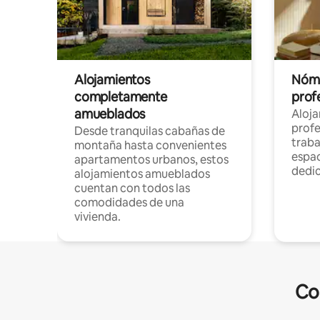
Alojamientos
Nóma
completamente
profe
amueblados
Aloj
profe
Desde tranquilas cabañas de
traba
montaña hasta convenientes
espac
apartamentos urbanos, estos
dedi
alojamientos amueblados
cuentan con todos las
comodidades de una
vivienda.
Co