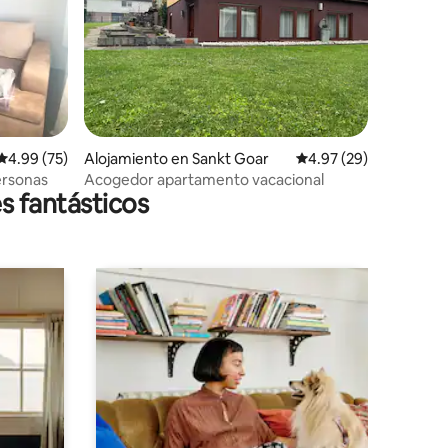
Calificación promedio: 4.99 de 5, 75 reseñas
4.99 (75)
Alojamiento en Sankt Goar
Calificación promedio:
4.97 (29)
ersonas
Acogedor apartamento vacacional
s fantásticos